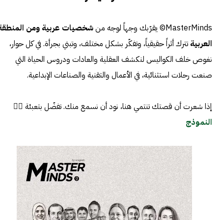
MasterMinds© يقرّبك وجهاً لوجه من
شخصيات عربية ومن المنطقة
العربية
تترك أثراً حقيقياً، وتفكّر بشكل مختلف، وتبني بجرأة. في كل حوار،
نغوص خلف الكواليس لنكشف العقلية والعادات ودروس الحياة التي
صنعت رحلات استثنائية، في الأعمال والتقنية والصناعات الإبداعية.
إذا شعرت أن قصتك تنتمي هنا، نود أن نسمع منك. تفضّل بتعبئة 👈🏼
النموذج