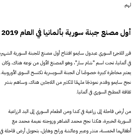
لهم.
أول مصنع جبنة سورية بألمانيا في العام 2019
قرر اللاجئ السوري عبدول سايمو افتتاح أول مصنع للجبنة السورية الشهيرة
في ألمانيا، تحت اسم "شام سار"، وهو المصنع الأول من نوعه هناك، وكان
يعتبر مخاطرة كبيرة خصوصًا أن الجبنة السويسرية تكتسح السوق الأوروبية.
نجح سايمو وقدم نموذجًا ملهمًا للكثير من اللاجئين هناك، وساهم بنشر
ثقافة المطبخ السوري في ألمانيا.
من أرض قاحلة إلى زراعية في كندا ومن الطعام السوري إلى اليد الزراعية
السورية الخبيرة، هكذا نجح محمد الضاهر وزوجته نعيمة محمد مع
أطفالهما الخمسة، منذر وعبير وعائشة ورابح وهايل، بتحويل أرض قاحلة في