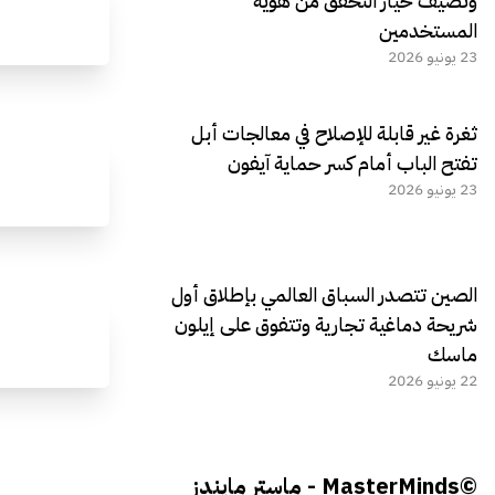
وتضيف خيار التحقق من هوية
المستخدمين
23 يونيو 2026
ثغرة غير قابلة للإصلاح في معالجات أبل
تفتح الباب أمام كسر حماية آيفون
23 يونيو 2026
الصين تتصدر السباق العالمي بإطلاق أول
شريحة دماغية تجارية وتتفوق على إيلون
ماسك
22 يونيو 2026
©MasterMinds - ماستر مايندز