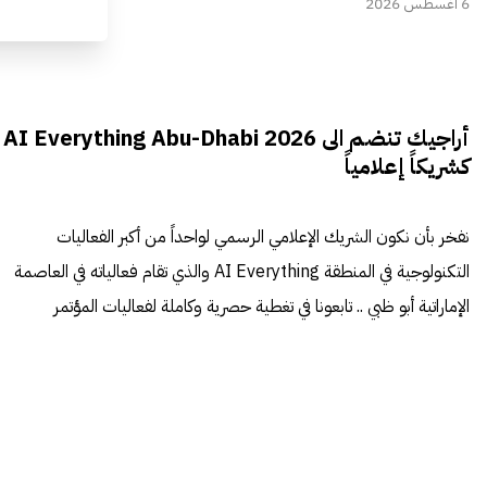
6 أغسطس 2026
أراجيك تنضم الى AI Everything Abu-Dhabi 2026
كشريكاً إعلامياً
نفخر بأن نكون الشريك الإعلامي الرسمي لواحداً من أكبر الفعاليات
التكنولوجية في المنطقة AI Everything والذي تقام فعالياته في العاصمة
الإماراتية أبو ظبي .. تابعونا في تغطية حصرية وكاملة لفعاليات المؤتمر