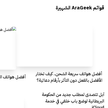
يتحدث الى أراجيك خلال فعاليات Ai
يتحدثان ال
قوائم AraGeek الشهيرة
Egypt
Everything Egypt
أفضل هواتف سريعة الشحن.. كيف تختار
أفضل هواتف التصو
الأفضل بالفعل دون التأثر بأرقام دعائية؟
آبل تتصدى لمطلب جديد من الحكومة
البريطانية لوضع باب خلفي في خدمة
iCloud