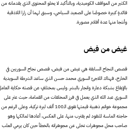
الكثير من المواقف الكوميدية، وبالتأكيد لا يخلو المحتوى الذي يقدمانه من
فائدةٍ كبيرة خصوصًا على الصعيد السياحي، وسبق لهما أن زارا اللاذقية
وأنتجا منها عدة أفلام مصورة.
غيض من فيض
قصص النجاح السابقة هي غيض من فيض، قصص نجاح السوريين في
الخارج، فهناك اللاجئ السوري محمد حسن الذي ساعد الشرطة السويدية
بالإيقاع بشبكة دعارة واتجار بالبشر. وليس بمختلفٍ عن قصته حكاية العامل
السوري عبد الله الذي يعمل في فرز المخلفات من القمامة، حيث عثر على
مجموعة خواتم ذهبية قيمتها تفوق الـ100 ألف ليرة تركية، وعلى الرغم من
حاجته الماسة للنقود لم يقترب منها، على العكس، أعادها لمالكها وهو
صاحب محل مجوهرات تخلى عن مجوهراته بالخطأ حين كان يرمي العلب