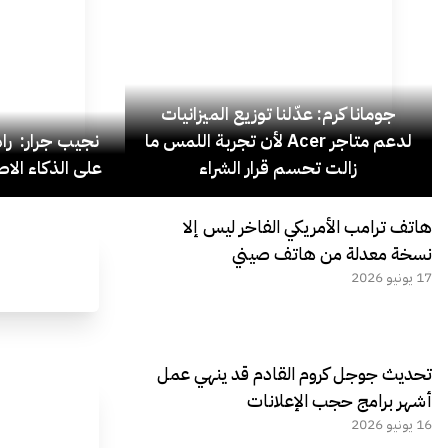
جومانا كرم: عدّلنا توزيع الميزانيات
لدعم متاجر Acer لأن تجربة اللمس ما
نجيب جرار: ر
زالت تحسم قرار الشراء
على الذكاء الاص
هاتف ترامب الأمريكي الفاخر ليس إلا
نسخة معدلة من هاتف صيني
17 يونيو 2026
تحديث جوجل كروم القادم قد ينهي عمل
أشهر برامج حجب الإعلانات
16 يونيو 2026