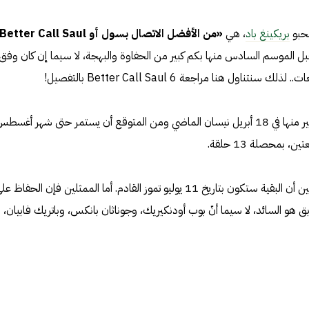
محبو
بريكينغ باد
، هي
«من الأفضل الاتصال بسول أو Better Call Saul»
قبل الموسم السادس منها بكم كبير من الحفاوة والبهجة، لا سيما إن كان وفق
ول هنا مراجعة Better Call Saul 6 بالتفصيل!
إذ بدأ عرض الموسم السادس والأخير منها في 18 أبريل نيسان الماضي ومن المتوقع أن يستمر حتى شهر أغسط
محصلة 13 حلقة.
عُرض منها حتى الآن 7 حلقات، في حين أن البقية ستكون بتاريخ 11 يوليو تموز القادم. أما الممثلين فإن الحفاظ ع
ق هو السائد، لا سيما أنّ بوب أودنكيريك، وجوناثان بانكس، وباتريك فابيان،