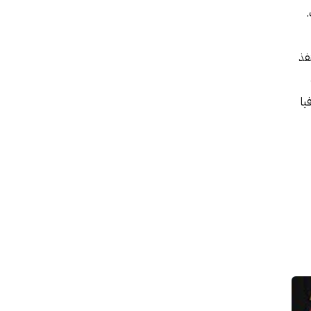
فذ
يا