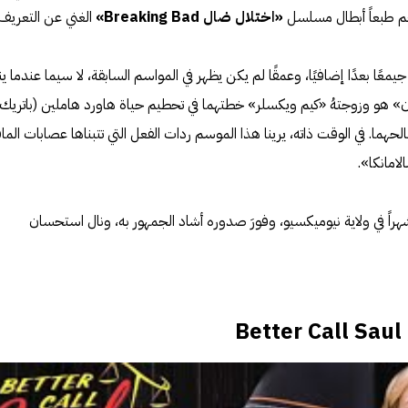
هم طبعاً أبطال مسلسل
«اختلال ضال Breaking Bad»
الغني عن التعريف.
ا بعدًا إضافيًا، وعمقًا لم يكن يظهر في المواسم السابقة، لا سيما عندما ين
» هو وزوجتهُ «كيم ويكسلر» خطتهما في تحطيم حياة هاورد هاملين (باتريك
ما. في الوقت ذاته، يرينا هذا الموسم ردات الفعل التي تتبناها عصابات الماف
لامانكا».
شهراً في ولاية نيوميكسيو، وفورَ صدوره أشاد الجمهور به، ونال استحسان