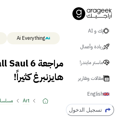
تٍك و AI
Ai Everything
ريادة وأعمال
ماستر مايندز!
هايزنبرغ كثيراً!
مقالات وتقارير
English
Art
مسلسل
تسجيل الدخول