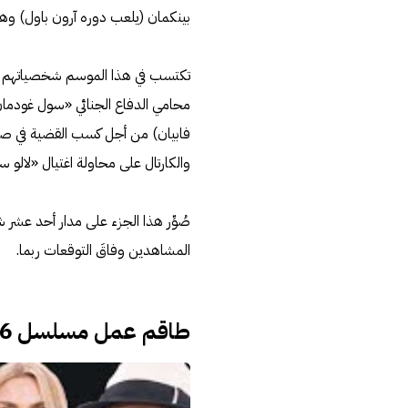
بينكمان (يلعب دوره آرون باول) و
تكتسب في هذا الموسم شخصياتهم جيمعً
محامي الدفاع الجنائي «سول غودمان
فابيان) من أجل كسب القضية في صالحه
والكارتال على محاولة اغتيال «لالو سا
صُوِّر هذا الجزء على مدار أحد عشر 
المشاهدين وفاقَ التوقعات ربما.
طاقم عمل مسلسل Better Call Saul 6