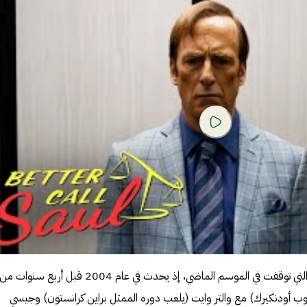
يتابع الموسم السادس رواية القصة التي توقفت في الموسم الماضي، إذ يحدث في عام 2004 قبل 
ب أودنكيرك) مع والتر وايت (يلعب دوره الممثل براين كرانستون) وجيسي