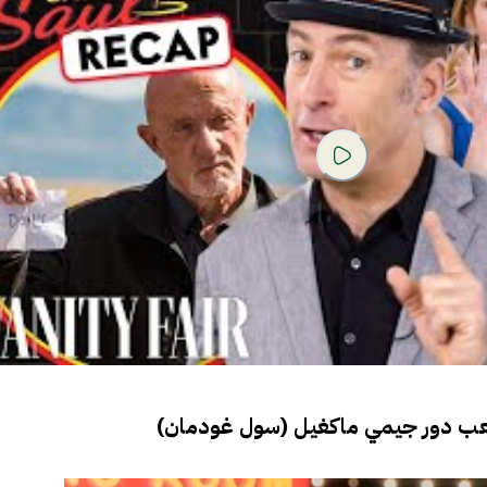
عب دور جيمي ماكغيل (سول غودمان)