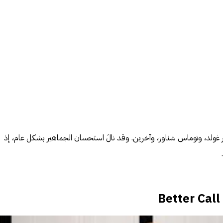
نتاج AMC وكتابة بيتر غولد، وتوماس شناوز، وآخرين. وقد نالَ استحسان الجماهير بشكل عام، إذ