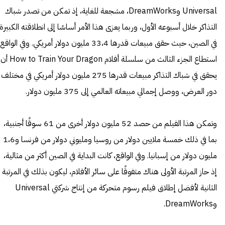
Universal وDreamWorks، مشجعة للغاية، إذ تمكن من تصدر شباك
التذاكر خلال أسبوعه الأول، وربما يعزى هذا الأمر أساسًا إلى انطلاقته الكبيرة
في الصين، حيث حقق مبيعات قدرها 33،4 مليون دولار أمريكي. وفي الواقع
استطاع الجزء الثالث من سلسلة أفلام How to Train Your Dragon أن
يحقق في شباك التذاكر مبيعات قدرها 275 مليون دولار أمريكي في مختلف
دور العرض، ووصل إجمالي مبيعاته العالمي إلى 375 مليون دولار.
وتمكن هذا الفيلم من حصد 52 مليون دولار أخرى من 61 سوقًا أجنبية،
بما في ذلك خمسة ملايين دولار من روسيا ومليوني دولار من فرنسا و1،6
مليون دولار من إسبانيا. وفي الواقع، كانت البداية في الصين أكثر من مثالية،
إذ حاز المرتبة الأولى هناك متفوقًا على سائر الأفلام، ليكون بذلك في المرتبة
الثانية لأفضل إطلاق فيلم رسوم متحركة من إنتاج شركتي Universal
وDreamWorks.