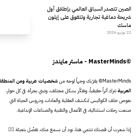
الصين تتصدر السباق العالمي بإطلاق أول
شريحة دماغية تجارية وتتفوق على إيلون
ماسك
22 يونيو 2026
©MasterMinds - ماستر مايندز
MasterMinds© يقرّبك وجهاً لوجه من
شخصيات عربية ومن المنطقة
العربية
تترك أثراً حقيقياً، وتفكّر بشكل مختلف، وتبني بجرأة. في كل حوار،
نغوص خلف الكواليس لنكشف العقلية والعادات ودروس الحياة التي
صنعت رحلات استثنائية، في الأعمال والتقنية والصناعات الإبداعية.
إذا شعرت أن قصتك تنتمي هنا، نود أن نسمع منك. تفضّل بتعبئة 👈🏼