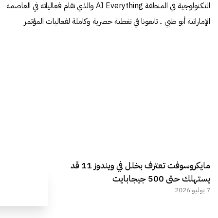
التكنولوجية في المنطقة AI Everything والذي تقام فعالياته في العاصمة
الإماراتية أبو ظبي .. تابعونا في تغطية حصرية وكاملة لفعاليات المؤتمر
مايكروسوفت تعترف بخلل في ويندوز 11 قد
يستهلك حتى 500 جيجابايت
7 يوليو 2026