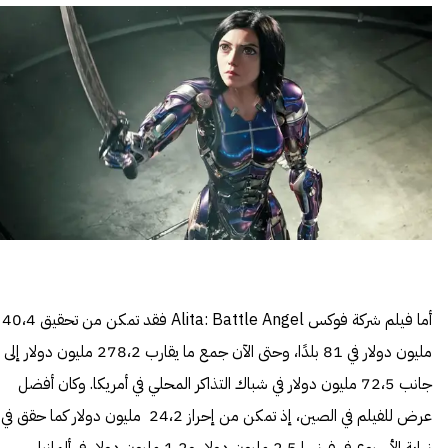
أما فيلم شركة فوكس Alita: Battle Angel فقد تمكن من تحقيق 40،4
مليون دولار في 81 بلدًا، وحتى الآن جمع ما يقارب 278،2 مليون دولار إلى
جانب 72،5 مليون دولار في شباك التذاكر المحلي في أمريكا. وكان أفضل
عرض للفيلم في الصين، إذ تمكن من إحراز 24،2 مليون دولار كما حقق في
نهاية الأسبوع في فرنسا 2،5 مليون دولار و1،2 مليون دولار في ألمانيا.