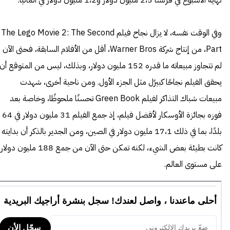
وفي الوقت نفسه، لا يزال نجاح فيلم The Lego Movie 2: The Second
Part، من إنتاج شركة Warner Bros، أقل من الأفلام السابقة، فحتى الآن
لم تتجاوز مبيعاته ما قدره 152 مليون دولار، وبذلك، ليس من المتوقع أن
يحقق الفيلم نجاحًا كبيرًل مثل الجزء الأول. ومن ناحية أخرى، شهدت
مبيعات شباك التذاكر لفيلم Green Book تحسنًا ملحوظًا، وخاصة بعد
فوزه بجائزة الأوسكار لأفضل فيلم، إذ جمع الفيلم 31 مليون دولار في 64
بلدًا، بما في ذلك 17،1 مليون دولار في الصين، ومن الجدير بالذكر أن بدايته
كانت بطيئة بعض الشيء، لكنه تمكن حتى الآن من جمع 188 مليون دولار
على مستوى العالم.