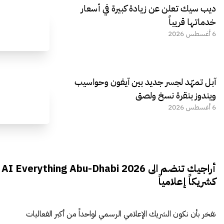
ديب سيك تعلن عن زيادة كبيرة في أسعار
خدماتها قريباً
6 أغسطس 2026
آبل تمهّد لجسر جديد بين آيفون وحواسيب
ويندوز بنقرة نسخ ولصق
6 أغسطس 2026
أراجيك تنضم الى AI Everything Abu-Dhabi 2026
كشريكاً إعلامياً
نفخر بأن نكون الشريك الإعلامي الرسمي لواحداً من أكبر الفعاليات