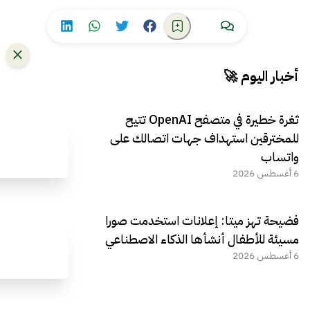
أخبار اليوم 🚀
ثغرة خطيرة في متصفح OpenAI تتيح
للمخترقين استهداف جهات اتصالك على
واتساب
6 أغسطس 2026
فضيحة تهز ميتا: إعلانات استخدمت صورا
مسيئة للأطفال أنشأها الذكاء الاصطناعي
6 أغسطس 2026