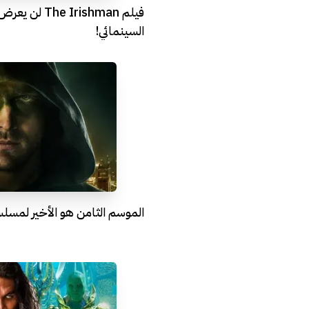
فيلم e Irishman
السينمائي!
الموسم الثامن هو الأخير لمسلسل ow