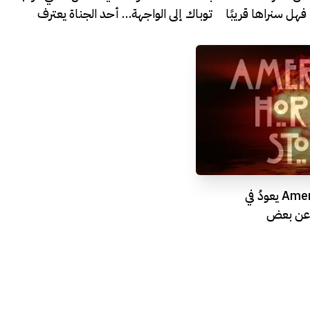
Black M شهرةً، فهل سنراها قريبًا
توباك إلى الواجهة… أحد الجناة يعترف
مسلسل American Horror Story يعودُ في
ن عن بعض