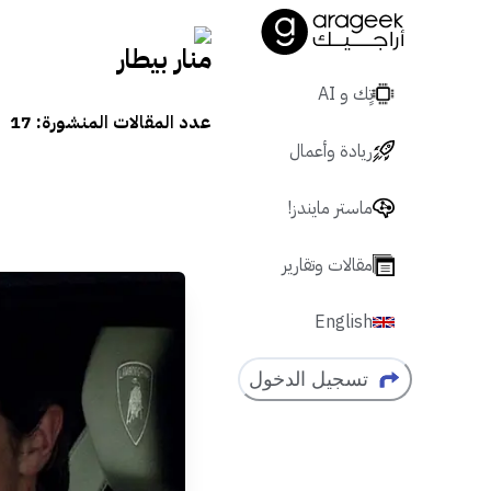
منار بيطار
تٍك و AI
عدد المقالات المنشورة:
17
ريادة وأعمال
ماستر مايندز!
مقالات وتقارير
English
تسجيل الدخول