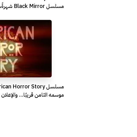
مسلسل irror
على هيئة فيلم
موسمه الثامن قريبًا… والإعلا
التفاصيل!