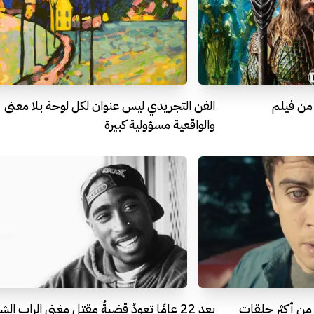
 من فيلم
الفن التجريدي ليس عنوان لكل لوحة بلا معنى
والواقعية مسؤولية كبيرة
The Entire History of Yo من أكثر حلقات
بعد 22 عامًا تعودُ قضيةُ مقتل مغني الراب الش