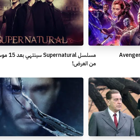
ل إيجابية حول فيلم Avengers:
مسلسل Supernatural سي
من العرض!