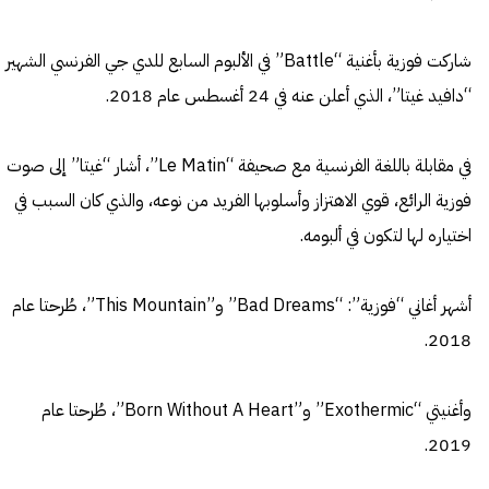
شاركت فوزية بأغنية “Battle” في الألبوم السابع للدي جي الفرنسي الشهير
“دافيد غيتا”، الذي أعلن عنه في 24 أغسطس عام 2018.
في مقابلة باللغة الفرنسية مع صحيفة “Le Matin”، أشار “غيتا” إلى صوت
فوزية الرائع، قوي الاهتزاز وأسلوبها الفريد من نوعه، والذي كان السبب في
اختياره لها لتكون في ألبومه.
أشهر أغاني “فوزية”: “Bad Dreams” و”This Mountain”، طُرحتا عام
2018.
وأغنيتي “Exothermic” و”Born Without A Heart”، طُرحتا عام
2019.