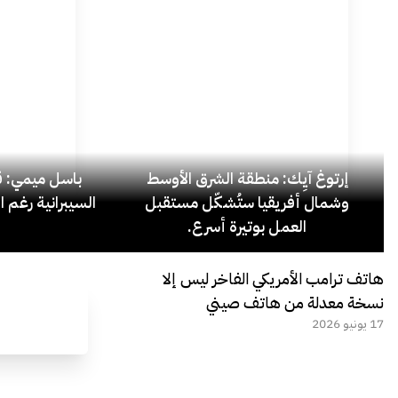
إرتوغ آيِك: منطقة الشرق الأوسط
باسل ميمي: قل
وشمال أفريقيا ستُشكّل مستقبل
السيبرانية رغم ا
العمل بوتيرة أسرع.
هاتف ترامب الأمريكي الفاخر ليس إلا
نسخة معدلة من هاتف صيني
17 يونيو 2026