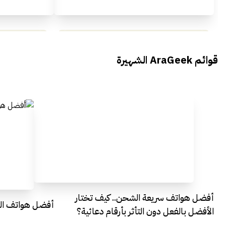
محمد بدوي من Falak Startups
يتحدث الى أراجيك خلال فعاليات Ai
يتحدثان ال
قوائم AraGeek الشهيرة
Egypt
Everything Egypt
أفضل هواتف سريعة الشحن.. كيف تختار
أفضل هواتف التصو
الأفضل بالفعل دون التأثر بأرقام دعائية؟