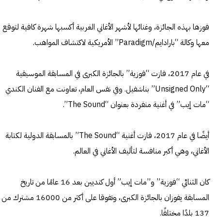
فوزها بهذه الجائزة، وغنائها لأشهر الأغاني الغربية أكسبها شهرة كافية لتوقع
معها وكالة “بارادايم/Paradigm” الأمريكية لاكتشاف المواهب.
في عام 2017، فازت “فوزية” بالجائزة الكبرى في المسابقة الموسيقية
“Unsigned Only” بناشفيل. وفي نفس العام، تعاونت مع الفنان الكندي
“مات إيب” في أغنية منفردة بعنوان “The Sound”.
أيضًا في عام 2017، فازت أغنية “The Sound” بالمسابقة الدولية لكتابة
الأغاني، وهي أكبر منافسة لتأليف الأغاني في العالم.
كان الثنائي “فوزية” و”مات إيب” أول كنديين بعد 16 عامًا من تاريخ
المسابقة يفوزان بالجائزة الكبرى، وتفوقا على أكثر من 16000 مشترك من
137 بلدًا مختلفًا.