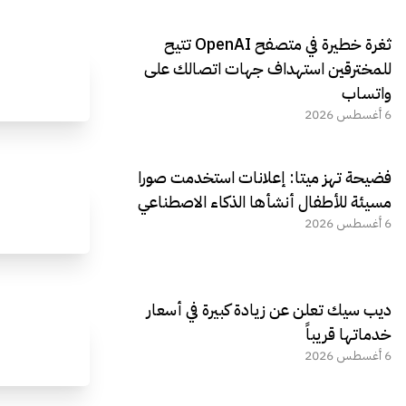
ثغرة خطيرة في متصفح OpenAI تتيح
للمخترقين استهداف جهات اتصالك على
واتساب
6 أغسطس 2026
فضيحة تهز ميتا: إعلانات استخدمت صورا
مسيئة للأطفال أنشأها الذكاء الاصطناعي
6 أغسطس 2026
ديب سيك تعلن عن زيادة كبيرة في أسعار
خدماتها قريباً
6 أغسطس 2026