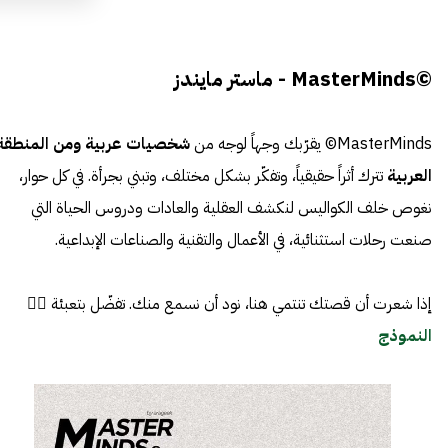
©MasterMinds - ماستر مايندز
MasterMinds© يقرّبك وجهاً لوجه من
شخصيات عربية ومن المنطقة
العربية
تترك أثراً حقيقياً، وتفكّر بشكل مختلف، وتبني بجرأة. في كل حوار،
نغوص خلف الكواليس لنكشف العقلية والعادات ودروس الحياة التي
صنعت رحلات استثنائية، في الأعمال والتقنية والصناعات الإبداعية.
إذا شعرت أن قصتك تنتمي هنا، نود أن نسمع منك. تفضّل بتعبئة 👈🏼
النموذج