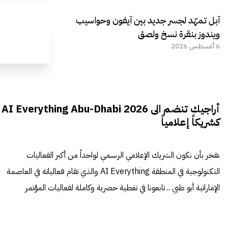
آبل تمهّد لجسر جديد بين آيفون وحواسيب
ويندوز بنقرة نسخ ولصق
6 أغسطس 2026
أراجيك تنضم الى AI Everything Abu-Dhabi 2026
كشريكاً إعلامياً
نفخر بأن نكون الشريك الإعلامي الرسمي لواحداً من أكبر الفعاليات
التكنولوجية في المنطقة AI Everything والذي تقام فعالياته في العاصمة
الإماراتية أبو ظبي .. تابعونا في تغطية حصرية وكاملة لفعاليات المؤتمر