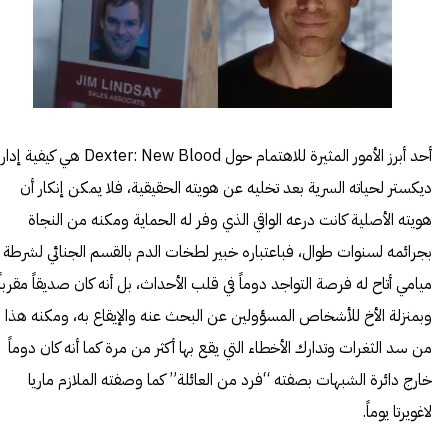
أحد أبرز الأمور المثيرة للاهتمام حول Dexter: New Blood هي كيفية 
ديكستر لحياته السرية بعد تخليه عن هويته الحقيقية، فلا يمكن إنكار أن
هويته الأصلية كانت درعه الواقي الذي وفر له الحماية ومكنه من النجاة
بجرائمه لسنوات طوال، فباعتباره خبير لطخات الدم بالقسم الجنائي لشرطة
ميامي أتاح له فرصة التواجد دوماً في قلب الأحداث، بل أنه كان صديقاً مقرباً
وبمنزلة الأخ للأشخاص المسؤولين عن البحث عنه والإيقاع به، ومكنه هذا
من سد الثغرات وتدارك الأخطاء التي يقع بها أكثر من مرة كما أنه كان دوماً
خارج دائرة الشبهات بصفته “فرد من العائلة” كما وصفته الملازم ماريا
لاغويرتا يوماً.