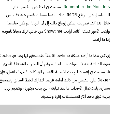
Remember the Monsters
” تسببت في انخفاض التقييم العام
للمسلسل على موقع IMDB، ذلك بعدما سجلت تقييم 4.6 فقط من
خلال 18 ألف تصويت، يمكن إرجاع ذلك إلى أن النهاية لم تكن حاسمة
وأبقت الأمور مُعلقة، كأنما أرادت Showtime من خلالها ترك مجالاً للعودة
إذا ما أرادت.
إن كان هذا ما أرادته شبكة Showtime حقاً فقد تحقق لها وها هو 
يعود للشاشة بعد 8 سنوات من الغياب، رغم أن التجارب المُخفقة الأخرى
قد تسببت في إفساد النهايات الأصلية للأعمال التي كانت مُنتهية بالفعل، فإن
Dexter على النقيض من ذلك أمامه فرصة لتدارك الخطأ السابق وتصحيح
مساره، باستكمال الأحداث ما بعد نهايته -التي بدت مبتورة- وتقديم نهاية
بديلة تليق بأحد أكثر المسلسلات إثارة وشعبية.