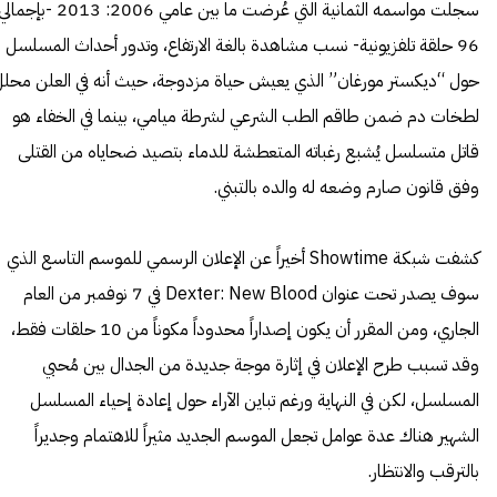
سجلت مواسمه الثمانية التي عُرضت ما بين عامي 2006: 2013 -بإجما
96 حلقة تلفزيونية- نسب مشاهدة بالغة الارتفاع، وتدور أحداث المسلسل
حول “ديكستر مورغان” الذي يعيش حياة مزدوجة، حيث أنه في العلن محل
لطخات دم ضمن طاقم الطب الشرعي لشرطة ميامي، بينما في الخفاء هو
قاتل متسلسل يُشبع رغباته المتعطشة للدماء بتصيد ضحاياه من القتلى
وفق قانون صارم وضعه له والده بالتبني.
كشفت شبكة Showtime أخيراً عن الإعلان الرسمي للموسم التاسع الذي
سوف يصدر تحت عنوان Dexter: New Blood في 7 نوفمبر من العام
الجاري، ومن المقرر أن يكون إصداراً محدوداً مكوناً من 10 حلقات فقط،
وقد تسبب طرح الإعلان في إثارة موجة جديدة من الجدال بين مُحبي
المسلسل، لكن في النهاية ورغم تباين الآراء حول إعادة إحياء المسلسل
الشهير هناك عدة عوامل تجعل الموسم الجديد مثيراً للاهتمام وجديراً
بالترقب والانتظار.