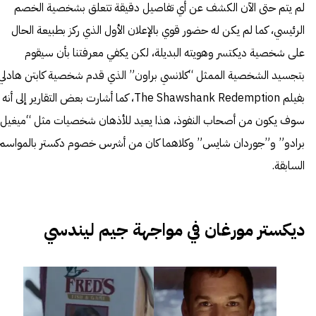
لم يتم حتى الآن الكشف عن أي تفاصيل دقيقة تتعلق بشخصية الخصم
الرئيسي، كما لم يكن له حضور قوي بالإعلان الأول الذي ركز بطبيعة الحال
على شخصية ديكتسر وهويته البديلة، لكن يكفي معرفتنا بأن سيقوم
بتجسيد الشخصية الممثل “كلانسي براون” الذي قدم شخصية كابتن هادلي
بفيلم The Shawshank Redemption، كما أشارت بعض التقارير إلى أنه
سوف يكون من أصحاب النفوذ، هذا يعيد للأذهان شخصيات مثل “ميغيل
برادو” و”جوردان شايس” وكلاهما كان من أشرس خصوم دكستر بالمواسم
السابقة.
ديكستر مورغان في مواجهة جيم ليندسي