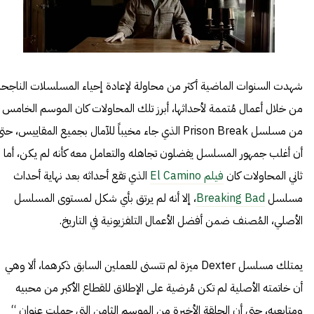
شهدت السنوات الماضية أكثر من محاولة لإعادة إحياء المسلسلات الناجحة
من خلال أعمال مُتممة لأحداثها، أبرز تلك المحاولات كان الموسم الخامس
من مسلسل Prison Break الذي جاء مخيباً للآمال بجميع المقاييس، حت
أن أغلب جمهور المسلسل يفضلون تجاهله والتعامل معه كأنه لم يكن، أما
ثاني المحاولات كان
فيلم El Camino
الذي تقع أحداثه بعد نهاية أحداث
مسلسل
Breaking Bad
، إلا أنه لم يرتق بأي شكل لمستوى المسلسل
الأصلي، المُصنف ضمن أفضل الأعمال التلفزيونية في التاريخ.
يمتلك مسلسل Dexter ميزة لم تتسنى للعملين السابق ذكرهما، ألا وهي
أن خاتمته الأصلية لم تكن مُرضية على الإطلاق للقطاع الأكبر من محبيه
ومتابعيه، حتى أن الحلقة الأخيرة من الموسم الثامن التي حملت عنوان “