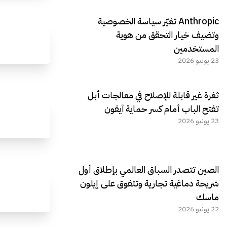
Anthropic تغيّر سياسة الخصوصية
وتضيف خيار التحقق من هوية
المستخدمين
23 يونيو 2026
ثغرة غير قابلة للإصلاح في معالجات أبل
تفتح الباب أمام كسر حماية آيفون
23 يونيو 2026
الصين تتصدر السباق العالمي بإطلاق أول
شريحة دماغية تجارية وتتفوق على إيلون
ماسك
22 يونيو 2026