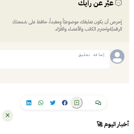
عبَّر عن رأيك
إحرص أن يكون تعليقك موضوعيّاً ومفيداً، حافظ على سُمعتكَ
الرقميَّةواحترم الكاتب والأعضاء والقُرّاء.
إضافة
أخبار اليوم 🚀