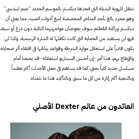
ننتقل للهوية البديلة التي اتخذها ديكستر بالموسم الجديد “جيم ليندسي”
وهو مجرد بائع بأحد المتاجر المخصصة لبيع أدوات الصيد، مما يعني أن
ديكستر وراكبه المُظلم سوف يخوضان مواجهتهما التالية دون درع أو سيف
فهو لن يستفيد من الحماية التي كانت تكفلها له الشارة الرسمية، وكذا لن
يكون قادراً على استغلال موارد الشرطة وقواعد بياناتها في اقتفاء أثر ضحاياه
والإيقاع بهم، هذا أمر -إن أحسن السيناريو استغلاله- قد يضعنا أمام
مسلسل جديد كلياً بحق، كما قد يساهم في جعل الأحداث أكثر تعقيداً
وبالتبعية أكثر إثارة من كل ما سبق وبالتأكيد هذا ما نتمناه.
العائدون من عالم Dexter الأصلي