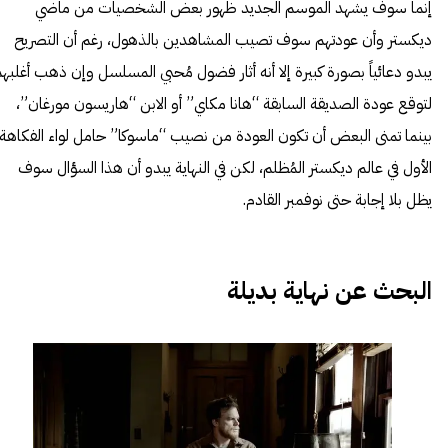
إنما سوف يشهد الموسم الجديد ظهور بعض الشخصيات من ماضي
ديكستر وأن عودتهم سوف تصيب المشاهدين بالذهول، رغم أن التصريح
يبدو دعائياً بصورة كبيرة إلا أنه أثار فضول مُحبي المسلسل وإن ذهب أغلبه
لتوقع عودة الصديقة السابقة “هانا مكاي” أو الابن “هاريسون مورغان”،
بينما تمنى البعض أن تكون العودة من نصيب “ماسوكا” حامل لواء الفكاهة
الأول في عالم ديكستر المُظلم، لكن في النهاية يبدو أن هذا السؤال سوف
يظل بلا إجابة حتى نوفمبر القادم.
البحث عن نهاية بديلة