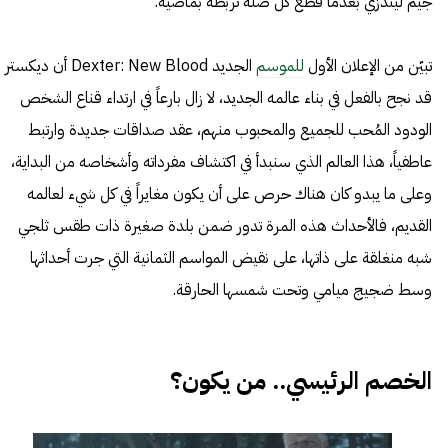
جيم ليندزي بعدما قطع كل صلة تربطه بماضيه.
تبيّن من الإعلان الأول
للموسم
الجديد Dexter: New Blood أن ديكستر
قد نجح بالفعل في بناء عالمه الجديد، لا زال بارعاً في ارتداء قناع الشخص
الودود المُحب للجميع والمحبوب منهم، عقد صداقات جديدة وارتبط
عاطفياً، هذا العالم الذي سنبدأ في اكتشاف مفرداته وأشخاصه من البداية،
وعلى ما يبدو كان هناك حرص على أن يكون مغايراً في كل شيء لعالمه
القديم، فالأحداث هذه المرة تدور ضمن بلدة صغيرة ذات طقس ثلجي
شبه منغلقة على ذاتها، على نقيض المواسم الثمانية التي جرت أحداثها
وسط ضجيج ميامي وتحت شمسها الحارقة.
الخصم الرئيسي.. من يكون؟