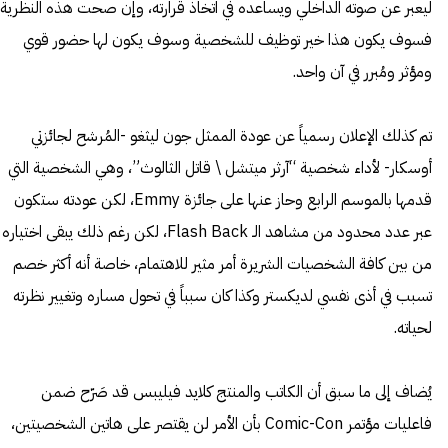
ليعبر عن صوته الداخلي ويساعده في اتخاذ قرارته، وإن صحت هذه النظرية
فسوف يكون هذا خير توظيف للشخصية وسوف يكون لها حضور قوي
ومؤثر ومُبرر في آن واحد.
تم كذلك الإعلان رسمياً عن عودة الممثل جون ليثغو -المُرشح لجائزتي
أوسكار- لأداء شخصية “آرثر ميتشل \ قاتل الثالوث”، وهي الشخصية التي
قدمها بالموسم الرابع وحاز عنها على جائزة Emmy، لكن عودته ستكون
عبر عدد محدود من مشاهد الـ Flash Back، لكن رغم ذلك يبقى اختياره
من بين كافة الشخصيات الشريرة أمر مثير للاهتمام، خاصة أنه أكثر خصم
تسبب في أذى نفسي لديكستر وكذا كان سبباً في تحول مساره وتغيير نظرته
لحياته.
يُضاف إلى ما سبق أن الكاتب والمنتج كلايد فيليبس قد صَرّح ضمن
فاعليات مؤتمر Comic-Con بأن الأمر لن يقتصر على هاتين الشخصيتين،