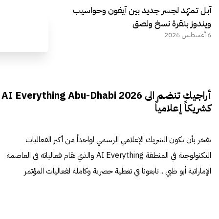
آبل تمهّد لجسر جديد بين آيفون وحواسيب
ويندوز بنقرة نسخ ولصق
6 أغسطس 2026
أراجيك تنضم الى AI Everything Abu-Dhabi 2026
كشريكاً إعلامياً
نفخر بأن نكون الشريك الإعلامي الرسمي لواحداً من أكبر الفعاليات
التكنولوجية في المنطقة AI Everything والذي تقام فعالياته في العاصمة
الإماراتية أبو ظبي .. تابعونا في تغطية حصرية وكاملة لفعاليات المؤتمر