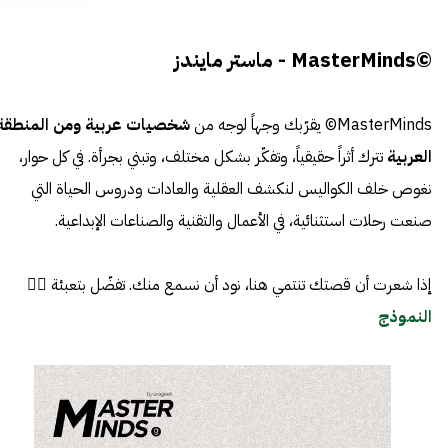
©MasterMinds - ماستر مايندز
MasterMinds© يقرّبك وجهاً لوجه من
شخصيات عربية ومن المنطقة
العربية
تترك أثراً حقيقياً، وتفكّر بشكل مختلف، وتبني بجرأة. في كل حوار،
نغوص خلف الكواليس لنكشف العقلية والعادات ودروس الحياة التي
صنعت رحلات استثنائية، في الأعمال والتقنية والصناعات الإبداعية.
إذا شعرت أن قصتك تنتمي هنا، نود أن نسمع منك. تفضّل بتعبئة 👈🏼
النموذج