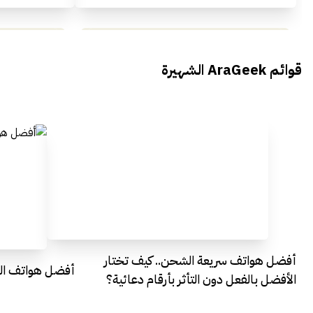
محمد بدوي من Falak Startups
يتحدث الى أراجيك خلال فعاليات Ai
يتحدثان ال
قوائم AraGeek الشهيرة
Egypt
Everything Egypt
أفضل هواتف سريعة الشحن.. كيف تختار
أفضل هواتف التصو
الأفضل بالفعل دون التأثر بأرقام دعائية؟