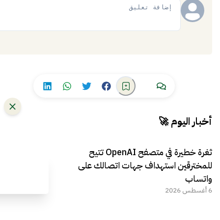
إضافة
أخبار اليوم 🚀
ثغرة خطيرة في متصفح OpenAI تتيح
للمخترقين استهداف جهات اتصالك على
واتساب
6 أغسطس 2026