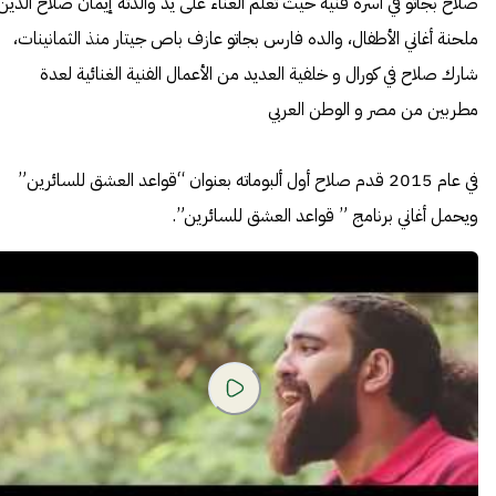
صلاح بجاتو في أسرة فنية حيث تعلم الغناء على يد والدته إيمان صلاح الدين
ملحنة أغاني الأطفال، والده فارس بجاتو عازف باص جيتار منذ الثمانينات،
شارك صلاح في كورال و خلفية العديد من الأعمال الفنية الغنائية لعدة
مطربين من مصر و الوطن العربي
في عام 2015 قدم صلاح أول ألبوماته بعنوان “قواعد العشق للسائرين”
ويحمل أغاني برنامج ” قواعد العشق للسائرين”.