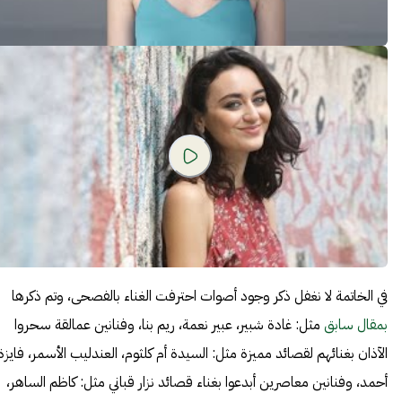
في الخاتمة لا نغفل ذكر وجود أصوات احترفت الغناء بالفصحى، وتم ذكرها
بمقال سابق
مثل: غادة شبير، عبير نعمة، ريم بنا، وفنانين عمالقة سحروا
الآذان بغنائهم لقصائد مميزة مثل: السيدة أم كلثوم، العندليب الأسمر، فايزة
أحمد، وفنانين معاصرين أبدعوا بغناء قصائد نزار قباني مثل: كاظم الساهر،