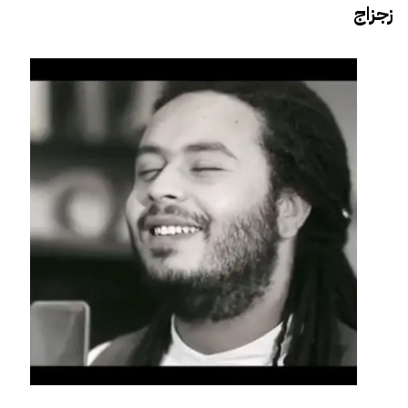
زجزاج