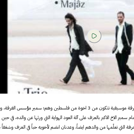
الثلاثي جبران Le Trio Joubran؛ فرقة موسيقية تتكون من 3 اخوة من فلسطين وهم؛ سمير مؤسس الفرق
سمير الاخ الاكبر بالعزف على آلة العود الهواية التي ورثها عن والده، في حين
فة التي تعلّمها من والدهم ايضاً، وعدنان انضم لأخويه حباً في العزف وشغفاً 