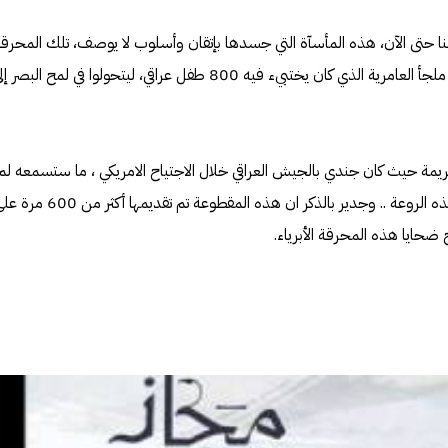
نا حتى الآن، هذه المأسآة التي جسدها بإتقان وأسلوب لا يوصف، تلك المحرق
التي أقامتها القوات الامريكية بقصف ملجأ العامرية الذي كان يختبيء فيه 800 طفل عراقي، ليتحولوا في لمح البصر 
مة حيث كان جندي بالجيش العراقي خلال الاجتياح الامريكي ، ما ستسمعه لم
تسمعه من قبل، ولن تسمع شيئاً بهذه الروعة .. وجدير بالذكر ان هذه المقطوعة تم تقديمها أكثر من
ح ضحايا هذه المحرقة الأبرياء.