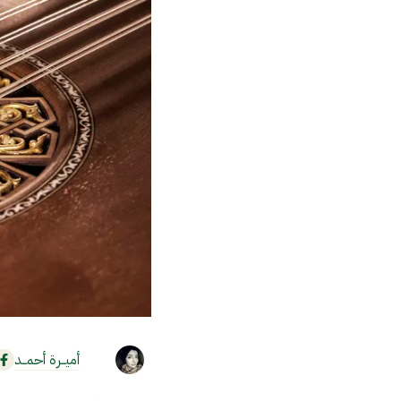
أميــرة أحمــد