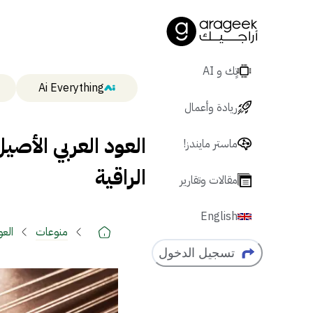
تٍك و AI
Ai Everything
ريادة وأعمال
العود العربي الأص
ماستر مايندز!
الراقية
مقالات وتقارير
English
منوعات
العو
تسجيل الدخول