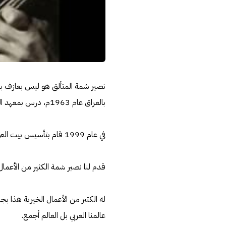
نصير شمة المتألق هو ليس بعازف بل
بالعراق عام 1963م، درس بمعهد الدراسات النغمية في بغداد، وتخصص في العزف على آلة العود.
في عام 1999 قام بتأسيس بيت العود في مصر ، ثم افتتح فرعاً آخر في أبوظبي، واخيراً في قسطنطينة بالجزائر.
قدم لنا نصير شمة الكثير من الأعمال
له الكثير من الأعمال الخيرية هذا ب
عالمنا العربي بل العالم أجمع.