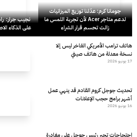
جومانا كرم: عدّلنا توزيع الميزانيات
لدعم متاجر Acer لأن تجربة اللمس ما
نجيب جرار: ر
زالت تحسم قرار الشراء
على الذكاء الاص
هاتف ترامب الأمريكي الفاخر ليس إلا
نسخة معدلة من هاتف صيني
17 يونيو 2026
تحديث جوجل كروم القادم قد ينهي عمل
أشهر برامج حجب الإعلانات
16 يونيو 2026
احتجاجات تجبر رئيس جوجل على مغادرة