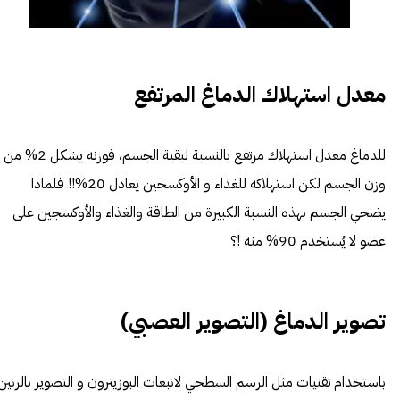
معدل استهلاك الدماغ المرتفع
للدماغ معدل استهلاك مرتفع بالنسبة لبقية الجسم، فوزنه يشكل 2% من
وزن الجسم لكن استهلاكه للغذاء و الأوكسجين يعادل 20%!! فلماذا
يضحي الجسم بهذه النسبة الكبيرة من الطاقة والغذاء والأوكسجين على
عضو لا يُستخدم 90% منه !؟
تصوير الدماغ (التصوير العصبي)
باستخدام تقنيات مثل الرسم السطحي لانبعاث البوزيترون و
التصوير بالرنين