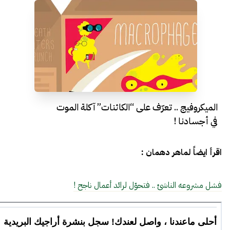
الميكروفيج .. تعرّف على “الكائنات” آكلة الموت
في أجسادنا !
اقرأ ايضاً لماهر دهمان :
فشل مشروعه الناشئ .. فتحوّل لرائد أعمال ناجح !