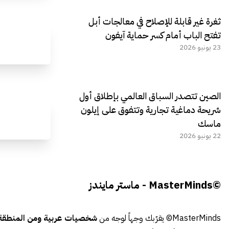
ثغرة غير قابلة للإصلاح في معالجات أبل
تفتح الباب أمام كسر حماية آيفون
23 يونيو 2026
الصين تتصدر السباق العالمي بإطلاق أول
شريحة دماغية تجارية وتتفوق على إيلون
ماسك
22 يونيو 2026
©MasterMinds - ماستر مايندز
MasterMinds© يقرّبك وجهاً لوجه من
شخصيات عربية ومن المنطقة