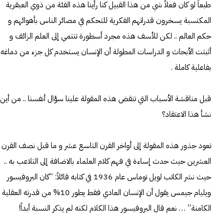
طبعاً لو كان فعلاً شي من هذا القبيل كنا رأينا هذه الفئة من ذوي العبقرية
المكتسبة يسخرون قدراتهم الفكرية للتحكم في مصائر الناس بأهوائهم و
حكم العالم .. لكن للأسف هذه مجرد أسطورة تنتمي إلى العلم الزائف و
أثبتت الأبحاث و الدراسات المطولة أن الإنسان يستخدم كل جزء من دماغه
بفاعلية كاملة .
قبل مناقشة الأسباب التي تنقض هذه المقولة علينا سؤال أنفسنا .. من أين
نشأ هذا الاعتقاد؟
تعود جذور هذه المقولة إلى أواخر القرن التاسع عشر و ما قبل نصف القرن
العشرين حيث حدث إساءة في فهم كلام العلماء بالاضافة إلى التلاعب به ..
حيث نشر الكاتب لويل توماس عام 1936 في كتابه قائلاً: “كان البروفيسور
ويليام جيمس يقول أن الإنسان العادي فقط يطور 10% من قدرته العقلية
الكامنة” … نعم قال البروفيسور هذا الكلام لكنه لم يذكر النسبة أبداً!