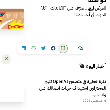
ذو صلة
الميكروفيج .. تعرّف على “الكائنات” آكلة
الموت في أجسادنا !
أخبار اليوم 🚀
ثغرة خطيرة في متصفح OpenAI تتيح
للمخترقين استهداف جهات اتصالك على
واتساب
6 أغسطس 2026