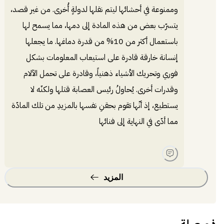
وممنوعة في أحشائها ليتم نقلها لدولةٍ أُخرى. من غير قصد،
يتسرّب بعض من هذه المادة إلى دمها، مما يسمح لها
باستعمال أكثر من 10% من قدرة دماغها. ما يجعلها
إنسانة خارقة قادرة على استيعاب المعلومات بشكل
فوري وتحريك الأشياء ذهنياً، وقادرة على تحمل الآلام
وقدرات أخرى. يُحاولُ رئيس العصابة قتلها ولكنّه لا
يستطيع، إذ أنّها تقوم بحقنِ نفسها بالمزيدِ من تلك المادّة
مما أدّى في النهاية إلى فنائها
المزيد