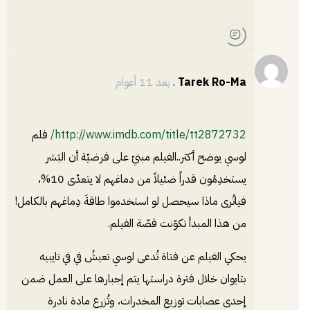
Tarek Ro-Ma
.
بعد 11 أعوام
http://www.imdb.com/title/tt2872732/
فلم
لوسي يوضح أكثر..الفيلم مبنيّ على فرضيّة أن البَشر
يستخدِمُون قدراً ضئيلاً من دماغهم لا يتعدّى 10%،
فياتُرى ماذا سيحصل لو استخدموا طاقةَ دِماغهم بالكامل!
من هذا المبدأ تكوّنت قصّة الفيلم.
يحكي الفيلم عن فتاة تُدعى لوسي تعيشُ في في تايبيه
بتايوان خلال فترة دراستها يتم إجبارها على العمل ضمن
إحدى عصابات توزيع المخدرات، وتُزرع مادة نادرة