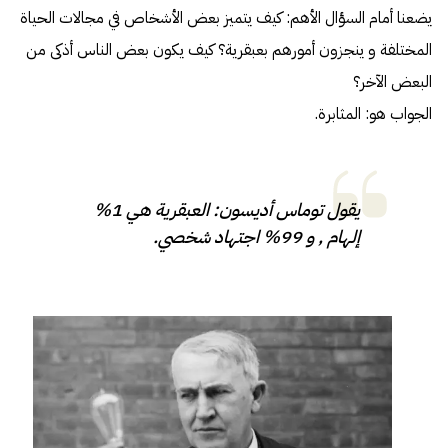
يضعنا أمام السؤال الأهم: كيف يتميز بعض الأشخاص في مجالات الحياة
المختلفة و ينجزون أمورهم بعبقرية؟ كيف يكون بعض الناس أذكى من
البعض الآخر؟
الجواب هو: المثابرة.
يقول توماس أديسون: العبقرية هي 1%
إلهام , و 99% اجتهاد شخصي.