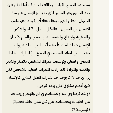
يستخدم الدماغ للقيام بالوظائف الحيوية .. أما العقل فهو
ضد الحمق وهو التمييز الذي به يتميز الإنسان عن سائر
الحيوان، وعقل الشيء يعقله عقلا أي يفهمه وهو مايميز
الانسان عن الحيوان .. فالعقل بشمل الذكاء والتفكير
والعبقرية والإبداع والشخصية والضمير ..والعلم يؤكد أن
الإنسان كلما تعلم شيئاً جديداً كلما تكونت لديه روابط
جديدة بين الخلايا العصبية في الدماغ ، وكلما زاد النشاط
الذهني والعقلي وتوسعت مدراك الشخص بالتفكر والتدبر
والتعلم والقراءة كلما زادت القدرات العقلية للشخص لكن
إلى أي حد ؟؟ لا يوجد حد لقدرات العقل البشري فالإنسان
فهو أعظم مخلوق على وجه الارض..
{ولقد كرمنا بني آدم وحملناهم في البر والبحر ورزقناهم
من الطيبات وفضلناهم على كثير ممن خلقنا تفضيلا}
(الإسراء:70)