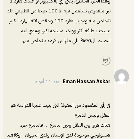
وهذا الجزء الخاطئ، يعني زي بالكمبيوتر لو عندك هارد 1
تيرا متقدرش تستعمل فيه الا 100 جيجا من الطبيعي انك
تتخلص منه وتجيب هارد 100 وخلاص لانه الهارد الكبير
بيسحب طاقه اكثر وواخذ مساحة اكبر، وهذي الية
الجسم، ال90% اللي ملهاش لازمة بيتخلص منها ..
Eman Hassan Askar
.
بعد 11 أعوام
في رأي المقصود من المقولة التي بنيت عليها الدراسة هو
العقل وليس الدماغ
هناك فرق بين العقل وبين الدماغ … فالدماغ جزء
فسبولوجي موجودة لدى الإنسان ولدى الحيوان .. وكلاهما