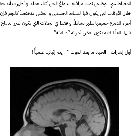
المغناطيسي
الوظيفي تمت مراقبة الدماغ الحي أثناء عمله. و أظهرت أنه حت
خلال الأوقات التي يكون فيا النشاط الجسدي و العقلي منخفضاً كالنوم فإن
أجزاء الدماغ جميعها تظهر نشاطاً. و فقط في الحالات التي يكون ضرر الدماغ
فيها بالغاً للغاية تكون بعض أجزائه “صامتة”.
أول إشارات ” الحياة ما بعد الموت ” .. يتم إثباتهـا علميـاًً !