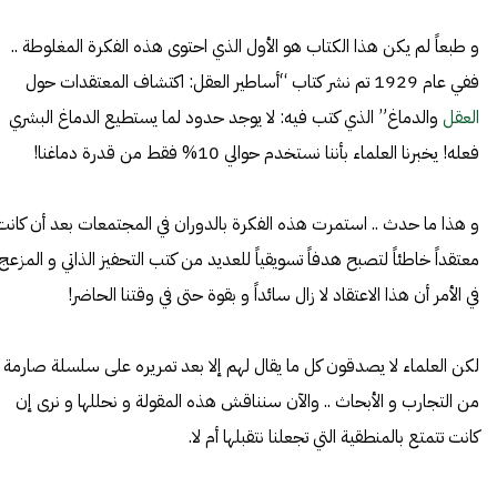
و طبعاً لم يكن هذا الكتاب هو الأول الذي احتوى هذه الفكرة المغلوطة ..
ففي عام 1929 تم نشر كتاب “أساطير العقل: اكتشاف المعتقدات حول
العقل
والدماغ” الذي كتب فيه: لا يوجد حدود لما يستطيع الدماغ البشري
فعله! يخبرنا العلماء بأننا نستخدم حوالي 10% فقط من قدرة دماغنا!
و هذا ما حدث .. استمرت هذه الفكرة بالدوران في المجتمعات بعد أن كانت
معتقداً خاطئاً لتصبح هدفاً تسويقياً للعديد من كتب التحفيز الذاتي و المزعج
في الأمر أن هذا الاعتقاد لا زال سائداً و بقوة حتى في وقتنا الحاضر!
لكن العلماء لا يصدقون كل ما يقال لهم إلا بعد تمريره على سلسلة صارمة
من التجارب و الأبحاث .. والآن سنناقش هذه المقولة و نحللها و نرى إن
كانت تتمتع بالمنطقية التي تجعلنا نتقبلها أم لا.