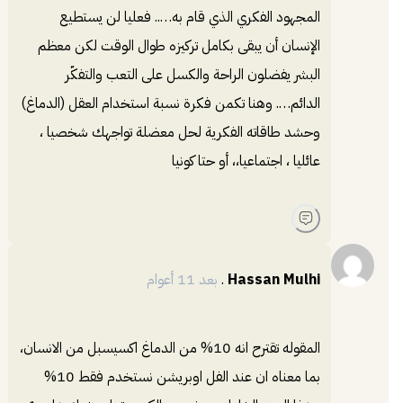
المجهود الفكري الذي قام به….. فعليا لن يستطيع
الإنسان أن يبقى بكامل تركيزه طوال الوقت لكن معظم
البشر يفضلون الراحة والكسل على التعب والتفكّر
الدائم…. وهنا تكمن فكرة نسبة استخدام العقل (الدماغ)
وحشد طاقاته الفكرية لحل معضلة تواجهك شخصيا ،
عائليا ، اجتماعيا،، أو حتا كونيا
Hassan Mulhi
.
بعد 11 أعوام
المقوله تقترح انه 10% من الدماغ اكسيسبل من الانسان،
بما معناه ان عند الفل اوبريشن نستخدم فقط 10%