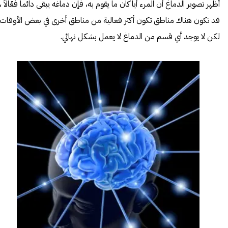
أظهر تصوير الدماغ أن المرء أياً كان ما يقوم به، فإن دماغه يبقى دائماً فعّالاً ،
قد تكون هناك مناطق تكون أكثر فعالية من مناطق أخرى في بعض الأوقات
لكن لا يوجد أي قسم من الدماغ لا يعمل بشكل نهائي.