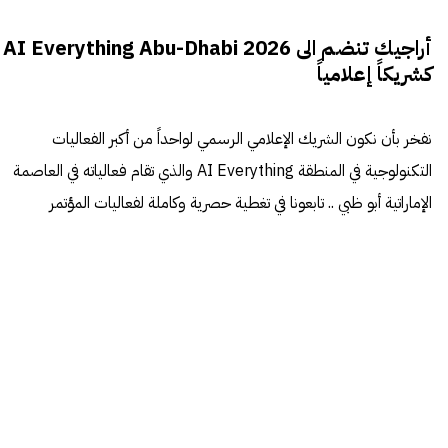
أراجيك تنضم الى AI Everything Abu-Dhabi 2026
كشريكاً إعلامياً
نفخر بأن نكون الشريك الإعلامي الرسمي لواحداً من أكبر الفعاليات
التكنولوجية في المنطقة AI Everything والذي تقام فعالياته في العاصمة
الإماراتية أبو ظبي .. تابعونا في تغطية حصرية وكاملة لفعاليات المؤتمر