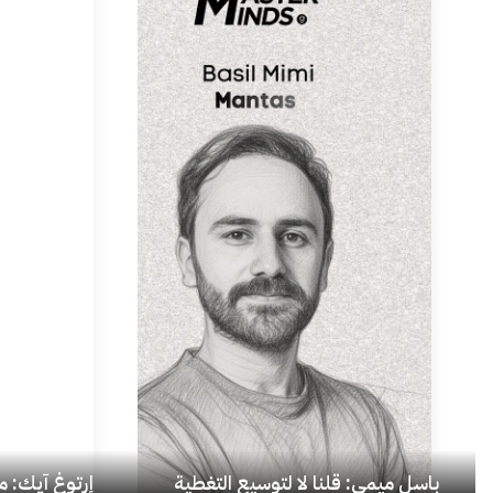
باسل ميمي: قلنا لا لتوسيع التغطية
إرتوغ آيِك: 