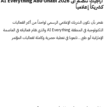
أراجيك تنضم الى AI Everything Abu-Dhabi 2026
كشريكاً إعلامياً
نفخر بأن نكون الشريك الإعلامي الرسمي لواحداً من أكبر الفعاليات
التكنولوجية في المنطقة AI Everything والذي تقام فعالياته في العاصمة
الإماراتية أبو ظبي .. تابعونا في تغطية حصرية وكاملة لفعاليات المؤتمر