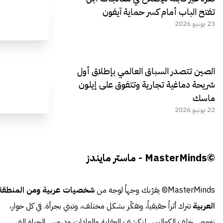
تفتح الباب أمام كسر حماية آيفون
23 يونيو 2026
الصين تتصدر السباق العالمي بإطلاق أول
شريحة دماغية تجارية وتتفوق على إيلون
ماسك
22 يونيو 2026
©MasterMinds - ماستر مايندز
MasterMinds© يقرّبك وجهاً لوجه من
شخصيات عربية ومن المنطقة
العربية
تترك أثراً حقيقياً، وتفكّر بشكل مختلف، وتبني بجرأة. في كل حوار،
نغوص خلف الكواليس لنكشف العقلية والعادات ودروس الحياة التي