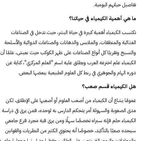
تفاصيل حياتهم اليومية.
ما هي أهمية الكيمياء في حياتنا؟
تكتسب الكيمياء أهمية كبيرة في حياة البشر، حيث تدخل في الصناعات
الغذائية والمنظفات، والملابس والدهانات والصناعات الدوائية والأسلحة
والنسيج وتقريبًا كل أنواع الصناعات على ظهر الكوكب حيث نعيش، علمًا أن
الكيمياء علم اخترعه العرب ويطلق عليه اسم "العلم المركزي"، كناية عن
دوره الهام والجوهري في ربط كل العلوم الطبيعية ببعضها البعض.
هل الكيمياء قسم صعب؟
عمومًا يشاع أن الكيمياء من أصعب العلوم أو أصعبها على الإطلاق، لكن
مدى الصعوبة والسهولة أمر يتحكم الدارس به لوحده، فمن يرى في دراسة
الكيمياء حلم فإنه سيراه تخصصًا سهلًا ومن يرى فيه مجرد فرع جامعي
سيجده صعبًا بالتأكيد، خصوصًا أنه يحتوي الكثير من النظريات والقوانين
والمعادلات والرموز التي يتعين على الطالب حفظها ودراستها وجعلها حاضرة