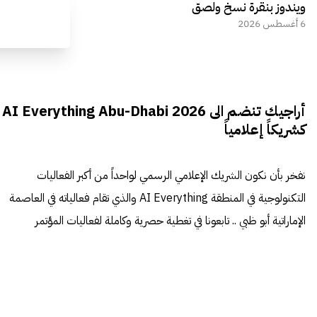
ويندوز بنقرة نسخ ولصق
6 أغسطس 2026
أراجيك تنضم الى AI Everything Abu-Dhabi 2026
كشريكاً إعلامياً
نفخر بأن نكون الشريك الإعلامي الرسمي لواحداً من أكبر الفعاليات
التكنولوجية في المنطقة AI Everything والذي تقام فعالياته في العاصمة
الإماراتية أبو ظبي .. تابعونا في تغطية حصرية وكاملة لفعاليات المؤتمر