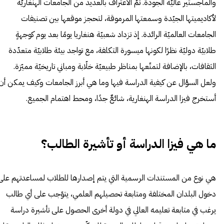
والماجستير عاليّة الجودة.
تمّ الاعتراف بالعديد من الجامعات الهنغاريّة
لأكاديميتها الجيّدة وسمعتها المرموقة، لتحجز موقعها بين تصنيفات
الجامعات العالميّة الرائدة. إذ
تزداد شعبيّة هنغاريا يومًا بعد يوم كوجهةٍ
طلابيّة دوليّة نظرًا لكونها ميسورة التكلفة، مع تواجد بيئة طلابيّة متعدّدة
الثقافات، بالإضافة لتمتّعها بمناظر طبيعيّة خلّابة ومباني تاريخيّة مميّزة.
ولعل السؤال عن كيفية الدراسة فيها وما هي أبرز الجامعات وكيف يمكن أن
أستخرج فيزا الدراسة الهنغارية، شائعٌ جدًا، ومحط اهتمام الجميع.
ما هي فيزا الدراسة أو تأشيرة الطالب؟
هي نوع من المستندات الرسمية التي يتم إصدارها للطلاب لمساعدتهم على
دخول البلدان المختلفة ومتابعة تحصيلهم العلمي، يتوّجب على أي طالب
يرغب في متابعة تعليمه العالي في دولة أخرى الحصول على تأشيرة دراسة