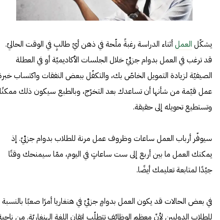
يشكّل
العمل
أثناء الدراسة رغبةً ملّحة في ذهن أيّ طالبٍ في الوقت الحاليّ.
قد ترغب في العمل بدوام جزئيّ خلال الجلسات الأكاديميّة أو في العطلة
الصيفيّة لزيادة التمويل الخاصّ بك، والتكفّل ببعض النفقات واكتساب خبرة
عمل قيّمة من شأنها أن تساعدك بعد التخرّج، وبالطبع سيكون ذلك ممكنًا
وتستطيع تحويله إلى حقيقة.
سيوفّر أرباب العمل ساعات وظروف عمل مرنة للطلاب بدوام جزئيّ. إذ
يمكنك العمل ما بين أربع إلى ست ساعاتٍ في اليوم، ممّا سيمنحك وقتًا
جيّدًا لمتابعة تعليمك أيضًا.
في بعض الحالات قد يكون العمل بدوامٍ جزئيّ في هنغاريا أمرًا صعبًا بالنسبة
للطلاب الدوليين لأنّ معظم الوظائف تتطلّب إتقان اللغة الهنغاريّة. من ناحيةٍ