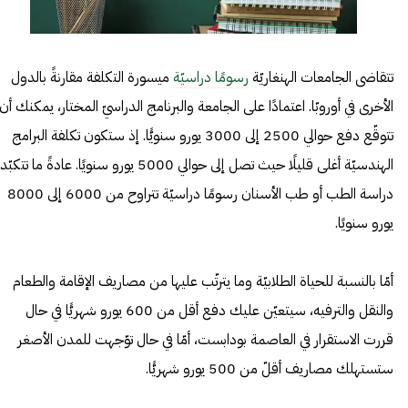
تتقاضى الجامعات الهنغاريّة
رسومًا دراسيّة
ميسورة التكلفة مقارنةً بالدول
الأخرى في أوروبّا. اعتمادًا على الجامعة والبرنامج الدراسيّ المختار، يمكنك أن
تتوقّع دفع حوالي 2500 إلى 3000 يورو سنويًّا. إذ ستكون تكلفة البرامج
الهندسيّة أغلى قليلًا حيث تصل إلى حوالي 5000 يورو سنويًا. عادةً ما تتكبّد
دراسة الطب أو طب الأسنان رسومًا دراسيّة تتراوح من 6000 إلى 8000
يورو سنويًا.
أمّا بالنسبة للحياة الطلابيّة وما يترتّب عليها من مصاريف الإقامة والطعام
والنقل والترفيه، سيتعيّن عليك دفع أقل من 600 يورو شهريًّا في حال
قررت الاستقرار في العاصمة بودابست، أمّا في حال توّجهت للمدن الأصغر
ستستهلك مصاريف أقلّ من 500 يورو شهريًّا.