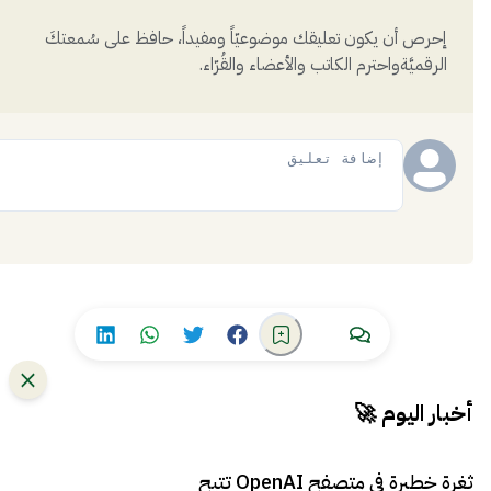
إحرص أن يكون تعليقك موضوعيّاً ومفيداً، حافظ على سُمعتكَ
الرقميَّةواحترم الكاتب والأعضاء والقُرّاء.
إضافة
أخبار اليوم 🚀
ثغرة خطيرة في متصفح OpenAI تتيح