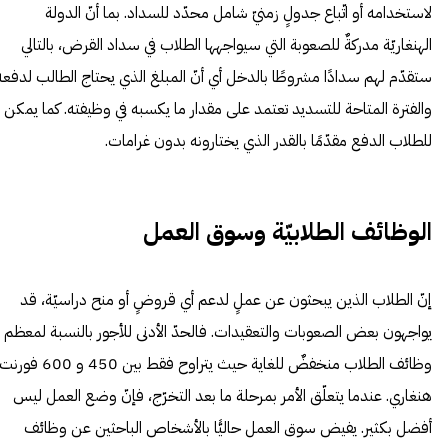
لاستخدامه أو اتّباع جدولٍ زمنيّ شامل محدّد للسداد. بما أنّ الدولة
الهنغاريّة مدركةٌ للصعوبة التي سيواجهها الطلاب في سداد القرض، بالتالي
ستقدّم لهم سدادًا مشروطًا بالدخل أي أنّ المبلغ الذي يحتاج الطالب لدفعه
والفترة المتاحة للتسديد تعتمد على مقدار ما يكسبه في وظيفته. كما يمكن
للطلاب الدفع مقدّمًا بالقدر الذي يختارونه بدون غرامات.
الوظائف الطلابيّة وسوق العمل
إنّ الطلاب الذين يبحثون عن عملٍ لدعم أي قروضٍ أو منح دراسيّة، قد
يواجهون بعض الصعوبات والتعقيدات. فالحدّ الأدنى للأجور بالنسبة لمعظم
وظائف الطلاب منخفضٌ للغاية حيث يتراوح فقط بين 450 و 600 فورن
هنغاري. عندما يتعلّق الأمر بمرحلة ما بعد التخرّج، فإنّ وضع العمل ليس
أفضل بكثير. يفيض سوق العمل حاليًّا بالأشخاص الباحثين عن وظائف