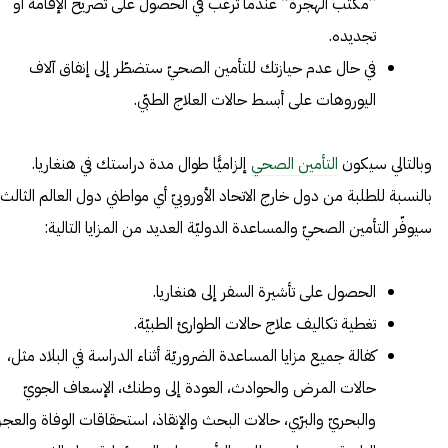
“مكتب الهجرة” عندما ترغب في الحصول على تصريح الإقامة أو
تجديده.
في حال عدم حيازتك للتأمين الصحيّ ستضطّر إلى إنفاق آلاف
اليوروهات على أبسط حالات العلاج الطبّي.
وبالتالي سيكون
التأمين الصحي
إلزاميًّا طوال مدة دراستك في هنغاريا.
بالنسبة للطلبة من دول خارج الاتحاد الأوروبيّ أي مواطني دول العالم الثالث
سيوفّر التأمين الصحيّ والمساعدة الدوليّة العديد من المزايا التالية:
الحصول على تأشيرة السفر إلى هنغاريا.
تغطية تكاليف علاج حالات الطوارئ الطبيّة.
كفالة جميع مزايا المساعدة الضروريّة أثناء الدراسة في البلاد مثل،
حالات المرض والحوادث، العودة إلى وطنك، الإسعاف الجويّ
والبحريّ والبرّي، حالات البحث والإنقاذ، استحقاقات الوفاة والعجز