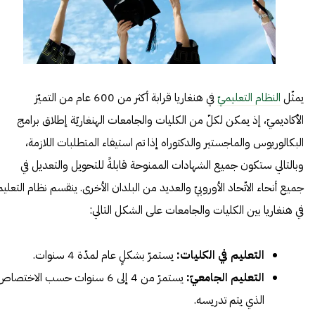
يمثّل
النظام التعليميّ
في هنغاريا قرابة أكثر من 600 عام من التميّز
الأكاديميّ، إذ يمكن لكلّ من الكليات والجامعات الهنغاريّة إطلاق برامج
البكالوريوس والماجستير والدكتوراه إذا تم استيفاء المتطلبات اللازمة،
وبالتالي ستكون جميع الشهادات الممنوحة قابلةً للتحويل والتعديل في
جميع أنحاء الاتّحاد الأوروبيّ والعديد من البلدان الأخرى.
ينقسم نظام التعليم
في هنغاريا بين الكليات والجامعات على الشكل التالي:
التعليم في الكليات:
يستمرّ بشكلٍ عام لمدّة 4 سنوات.
التعليم الجامعيّ:
يستمرّ من 4 إلى 6 سنوات حسب الاختصا
الذي يتم تدريسه.