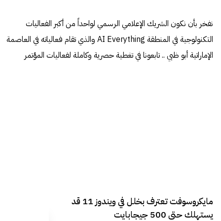
نفخر بأن نكون الشريك الإعلامي الرسمي لواحداً من أكبر الفعاليات
التكنولوجية في المنطقة AI Everything والذي تقام فعالياته في العاصمة
الإماراتية أبو ظبي .. تابعونا في تغطية حصرية وكاملة لفعاليات المؤتمر
مايكروسوفت تعترف بخلل في ويندوز 11 قد
يستهلك حتى 500 جيجابايت