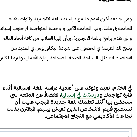
وهي جامعة أخرى تقدم مناهج دراسية باللغة الانجليزية. وتتواجد هذه
الجامعة في ملقة. وهي الجامعة الأولى والوحيدة المتواجدة في جنوب إسبانيا
والتي تقدم برامج باللغة الانجليزية. ويأتي إليها الطلاب من كافة أنحاء العالم.
وتتيح لك الفرصة في الحصول على شهادة البكالوريوس في العديد من
الاختصاصات مثل: السياحة، الصحة، الصحافة، إدارة الأعمال، وغيرها الكثير.
في الختام، نعيد ونؤكد على أهمية دراسة اللغة الإسبانية أثناء
فترة تواجدك و
دراستك في إسبانيا
، ففضلاً عن المتعة التي
ستحظى بها أثناء تعلمك للغة جديدة فيجب عليك أن
تستطيع فهم الأشخاص الذين تعيش بينهم، فيقترن بذلك
نجاحك الأكاديمي مع النجاح الاجتماعي.