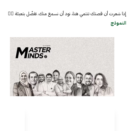
إذا شعرت أن قصتك تنتمي هنا، نود أن نسمع منك. تفضّل بتعبئة 👈🏼
النموذج