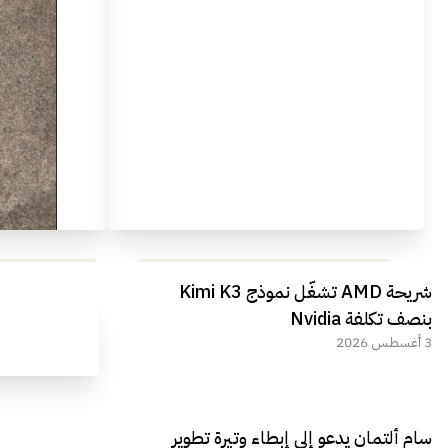
مراجعة شاملة لعملاق الألعاب
استعراض لأ
شريحة AMD تشغّل نموذج Kimi K3
الجديد REDMAGIC 11 AIR
بنصف تكلفة Nvidia
3 أغسطس 2026
سام ألتمان يدعو إلى إبطاء وتيرة تطوير