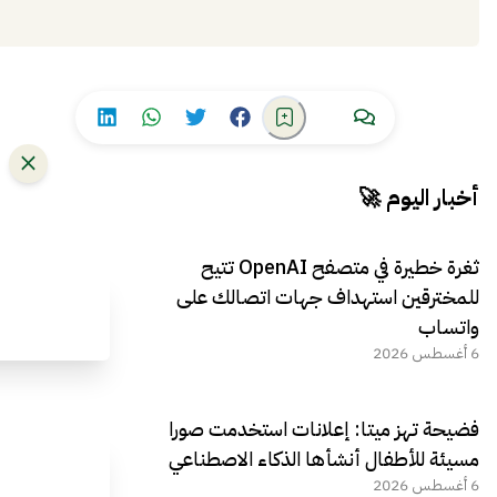
إضافة
أخبار اليوم 🚀
ثغرة خطيرة في متصفح OpenAI تتيح
للمخترقين استهداف جهات اتصالك على
واتساب
6 أغسطس 2026
فضيحة تهز ميتا: إعلانات استخدمت صورا
مسيئة للأطفال أنشأها الذكاء الاصطناعي
6 أغسطس 2026