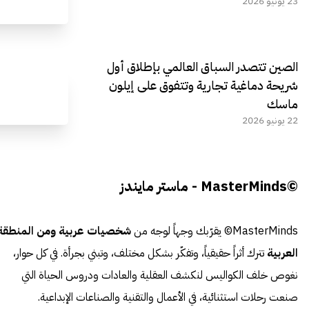
23 يونيو 2026
الصين تتصدر السباق العالمي بإطلاق أول
شريحة دماغية تجارية وتتفوق على إيلون
ماسك
22 يونيو 2026
©MasterMinds - ماستر مايندز
MasterMinds© يقرّبك وجهاً لوجه من
شخصيات عربية ومن المنطقة
العربية
تترك أثراً حقيقياً، وتفكّر بشكل مختلف، وتبني بجرأة. في كل حوار،
نغوص خلف الكواليس لنكشف العقلية والعادات ودروس الحياة التي
صنعت رحلات استثنائية، في الأعمال والتقنية والصناعات الإبداعية.