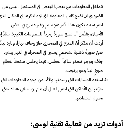
تتداخل المعلومات مع بعضها البعض في المستقبل. ليس من
الضروري أن تضع كامل المعلومة التي تود تذكرها في المكان الذي
اخترته، قد يكون هذا الأمر غيرَ مثمرٍ وغير عمليّ في بعض
الأحيان، يفضّل أن تضع صورةً رمزيةً للمعلومات الكبيرة. مثلاً إذ
أردت أن تتذكر أنّ المناخ في الصحارى حارٌ وجاف نهاراً، وبارد ليلاً،
ضع صورةً ذهنية لشخصٍ يمشي في الصحراء في النهار ببشرة
جافة ووجهٍ مُحمَر شاكياً العطش. فيما يجلس ملتحفاً بغطاءٍ
صوفيٍ ليلاً وهو يرتجف.
استعد المسارات التي رسمتها وتأكّد من وجود المعلومات التي
خزّنتها في الأماكن التي اخترتها قبل أن تنام. وستبقى هناك حتى
تحاول استعادتها.
أدوات تزيد من فعالية تقنية لوسي: