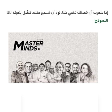
إذا شعرت أن قصتك تنتمي هنا، نود أن نسمع منك. تفضّل بتعبئة 👈🏼
النموذج