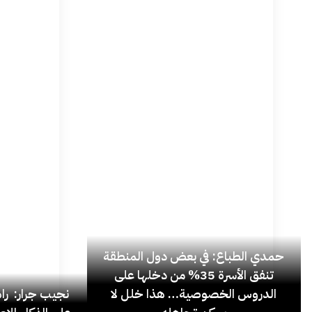
حمدي الطباع: في بعض دول المنطقة
تنفق الأسرة 35% من دخلها على
الدروس الخصوصية… هذا خلل لا
نجيب جرار: ر