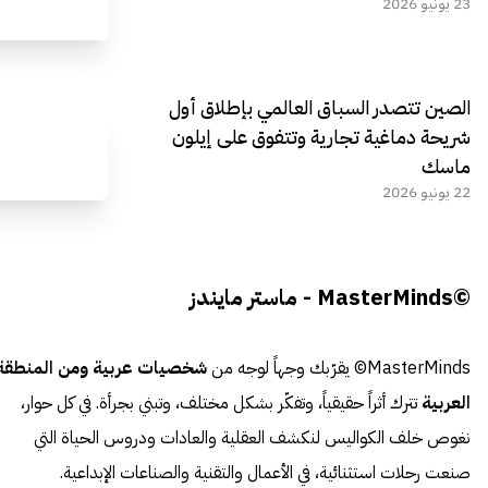
23 يونيو 2026
الصين تتصدر السباق العالمي بإطلاق أول
شريحة دماغية تجارية وتتفوق على إيلون
ماسك
22 يونيو 2026
©MasterMinds - ماستر مايندز
MasterMinds© يقرّبك وجهاً لوجه من
شخصيات عربية ومن المنطقة
العربية
تترك أثراً حقيقياً، وتفكّر بشكل مختلف، وتبني بجرأة. في كل حوار،
نغوص خلف الكواليس لنكشف العقلية والعادات ودروس الحياة التي
صنعت رحلات استثنائية، في الأعمال والتقنية والصناعات الإبداعية.