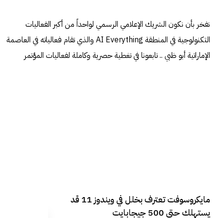
نفخر بأن نكون الشريك الإعلامي الرسمي لواحداً من أكبر الفعاليات
التكنولوجية في المنطقة AI Everything والذي تقام فعالياته في العاصمة
الإماراتية أبو ظبي .. تابعونا في تغطية حصرية وكاملة لفعاليات المؤتمر
مايكروسوفت تعترف بخلل في ويندوز 11 قد
يستهلك حتى 500 جيجابايت