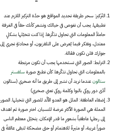
التّركيز: سحر طريقة تحديد المواقع هو حدّة التركيز اللازم عند
تطبيقها. يجب أن تغوص في خيالك وتشعر كأنك حقاً في الغرفة
حاملاً المعلومات التي تحاول تذكّرها. إذا كنت تتخيّلها بشكلٍ
معتدل، وتفكر فيما يُعرض على التلفزيون، أو محادثةٍ تجري إلى
جوارك فلن تكون فعّالة.
الترابط: الصور التي تستخدمها يجب أن تكون مرتبطة
بالمعلومات التي تحاول تذكّرها. كأن تطبع صورة
سلفستر
ستالون
عندما تريد أن تشير إلى طريق ما أنه صخري (ستالون
أدّى دور روكي بالبوا وكلمة روكي تعني صخري)
إضفاء العاطفة: الملل هو العدو الألّد للصور التي تتخيلها. الصور
المملة هي الصورة الأكثر عرضة للنسيان. اختر صورة ثم اهدف
إلى ربطها عاطفياً بشعورٍ ما قدر الإمكان. يتخيّل معظم الناس
صوراً غريبة، أو مثيرةً للاهتمام أو حتى مضحكة لتبقى عالقةً في