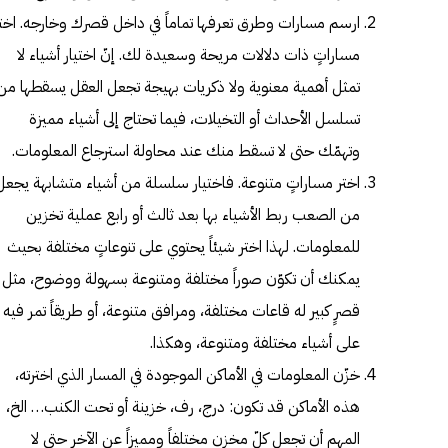
ارسم مسارات وطرق تعرفها تماماً في داخل قصرك وخارجه. اخت
مساراتٍ ذات دلالات مريحة وسعيدة لك. إنّ اختيار أشياء لا
تمثل أهمية معنوية ولا ذكريات بهيجة تجعل العقل يسقطها من
تسلسل الأحداث أو التخيلات، فيما تحتاج إلى أشياء مميزة
وتهمّك حتى لا تسقط منك عند محاولة استرجاع المعلومات.
اختر مساراتٍ متنوعة. فاختيار سلسلة من أشياء متشابهة يجعل
من الصعب ربط الأشياء بها بعد ثالث أو رابع عملية تخزين
للمعلومات. لهذا اختر شيئاً يحتوي على تنوعاتٍ مختلفة بحيث
يمكنك أن تكوّن صوراً مختلفة ومتنوعة بسهولة ووضوح، مثل
قصرٍ كبير له قاعات مختلفة، ومرافق متنوعة، أو طريقاً تمر فيه
على أشياء مختلفة ومتنوعة، وهكذا.
خزّن المعلومات في الأماكن الموجودة في المسار الذي اخترته،
هذه الأماكن قد تكون: درج، رف، خزينة أو تحت الكنب… الخ،
المهم أن تجعل كلّ مخزن مختلفاً ومميزاً عن الآخر حتى لا