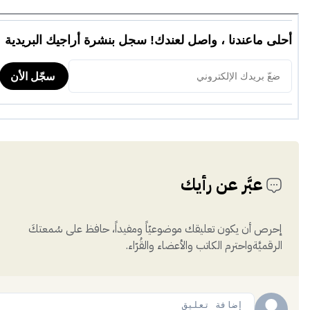
عبَّر عن رأيك
إحرص أن يكون تعليقك موضوعيّاً ومفيداً، حافظ على سُمعتكَ
الرقميَّةواحترم الكاتب والأعضاء والقُرّاء.