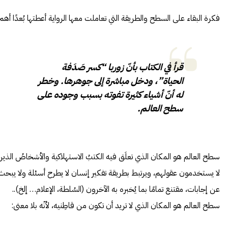
فكرة البقاء على السطح والطريقة التي تعاملت معها الرواية أعطتها بُعدًا أهم
قرأ في الكتاب بأنّ زوربا “كسر صَدَفة
الحياة”، ودخل مباشرة إلى جوهرها. وخطر
له أنّ أشياء كثيرة تفوته بسبب وجوده على
سطح العالم.
سطح العالم هو المكان الذي تعلَق فيه الكتبُ الاستهلاكية والأشخاصُ الذين
لا يستخدمون عقولهم، ويرتبط بطريقة تفكير إنسان لا يطرح أسئلة ولا يبحث
عن إجابات، مقتنع تمامًا بما يُخبره به الآخرون (السُلطة، الإعلام… إلخ)..
سطح العالم هو المكان الذي لا تريد أن تكون من قاطِنيه، لأنّه بلا معنى: