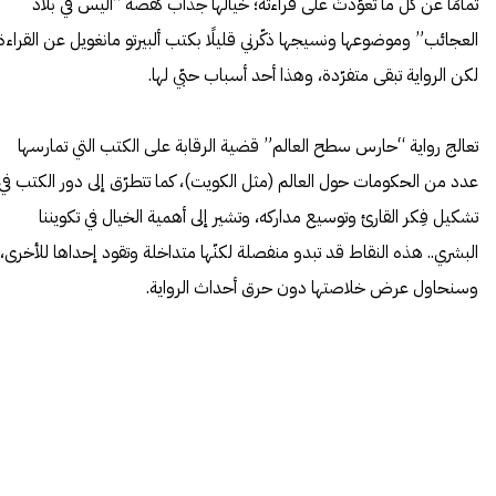
تمامًا عن كلّ ما تعوّدتُ على قراءته؛ خيالها جذّاب
كقصة
“
أليس في بلاد
العجائب
” وموضوعها ونسيجها ذكّرني قليلًا بكتب ألبيرتو مانغويل عن القراءة
لكن الرواية تبقى متفرّدة، وهذا أحد أسباب حبّي لها.
تعالج رواية “حارس سطح العالم” قضية الرقابة على الكتب التي تمارسها
عدد من الحكومات حول العالم (مثل الكويت)، كما تتطرّق إلى دور الكتب في
تشكيل فِكر القارئ وتوسيع مداركه، وتشير إلى أهمية الخيال في تكويننا
البشري.. هذه النقاط قد تبدو منفصلة لكنّها متداخلة وتقود إحداها للأخرى،
وسنحاول عرض خلاصتها دون حرق أحداث الرواية.