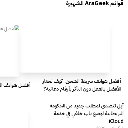
قوائم AraGeek الشهيرة
Egypt
Everything Egypt
أفضل هواتف سريعة الشحن.. كيف تختار
أفضل هواتف التصو
الأفضل بالفعل دون التأثر بأرقام دعائية؟
آبل تتصدى لمطلب جديد من الحكومة
البريطانية لوضع باب خلفي في خدمة
iCloud
4 أغسطس 2026