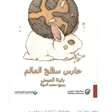
غلاف رواية “حارس سطح العالم” للكاتبة بثينة العيسى.