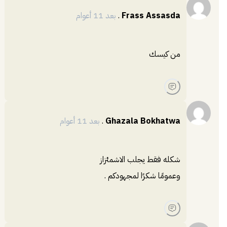
Frass Assasda
.
بعد 11 أعوام
من كيسك
Ghazala Bokhatwa
.
بعد 11 أعوام
شكله فقط يجلب الاشمئزاز
وعمومًا شكرًا لمجهودكم .