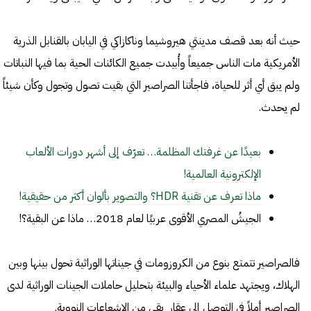
حيث أنه بعد قصف مدينتي هيروشيما وناكازاكي في اليابان بالقنابل الذرية
الأمريكية مات الناس جميعاً وأُبيدت جميع الكائنات الحية بما فيها النباتات
ولم يبق أي أثر للحياة، فاجأتنا الصراصير التي بقيت تصول وتجول وكأن شيئاً
لم يحدث.
بعيدًا عن غرفتك المظلمة… تعرّف إلى أشهر دورات الألعاب
الإلكترونية العالمية!
ماذا تعرف عن تقنية HDR؟ والتصوير بألوان أكثر من حقيقية!
الجيشُ المصري الأقوى عربيًا لعام 2018… ماذا عن البقية؟!
فالصراصير تتمتع بنوع من الكروزومات في جيناتها الوراثية تحول بينها وبين
الهلاك، ويجتهد علماء الأحياء والبيئة بتحليل حاملات الجينات الوراثية لدى
الصراصير أملاً في التوصل إلى عقار يقي من الإشعاعات النووية.