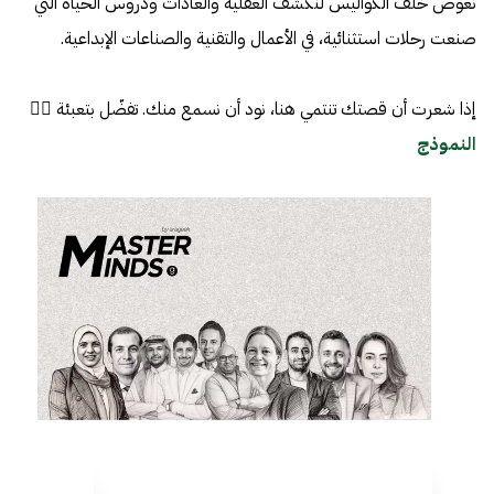
نغوص خلف الكواليس لنكشف العقلية والعادات ودروس الحياة التي
صنعت رحلات استثنائية، في الأعمال والتقنية والصناعات الإبداعية.
إذا شعرت أن قصتك تنتمي هنا، نود أن نسمع منك. تفضّل بتعبئة 👈🏼
النموذج