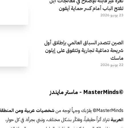
ثغرة غير قابلة للإصلاح في معالجات أبل
تفتح الباب أمام كسر حماية آيفون
23 يونيو 2026
الصين تتصدر السباق العالمي بإطلاق أول
شريحة دماغية تجارية وتتفوق على إيلون
ماسك
22 يونيو 2026
©MasterMinds - ماستر مايندز
MasterMinds© يقرّبك وجهاً لوجه من
شخصيات عربية ومن المنطقة
العربية
تترك أثراً حقيقياً، وتفكّر بشكل مختلف، وتبني بجرأة. في كل حوار،