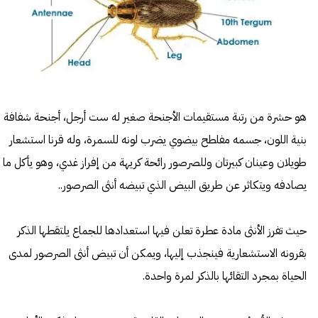
هو حشرة من رتبة مستقيمات الأجنحة صغير له ست أرجل، أجنحة شفافة
بنية اللون، جسمه مفلطح بيضوي يضرب لونه للسمرة، وله قرنا استشعار
طويلان وعينان كبيرتان وللصرصور رائحة كريهة من إفراز غدي، وهو يأكل ما
يصادفه ويتكاثر عن طريق البيض الذي تبيضه أنثى الصرصور..
حيث تفرز الأنثى مادة عطرة تعلن فيها استعدادها للجماع يلتقطها الذكر
بقرونه الاستشعارية فينجذب إليها، ويمكن أن تبيض أنثى الصرصور لمدى
الحياة بمجرد التقائها بالذكر لمرة واحدة.