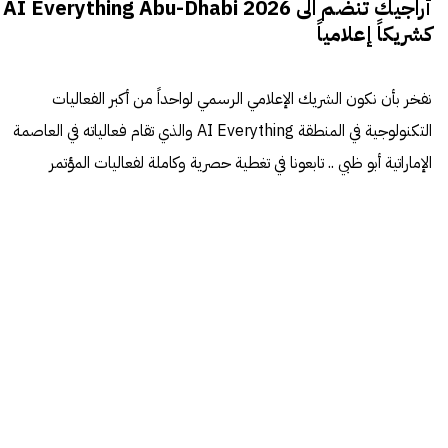
أراجيك تنضم الى AI Everything Abu-Dhabi 2026
كشريكاً إعلامياً
نفخر بأن نكون الشريك الإعلامي الرسمي لواحداً من أكبر الفعاليات
التكنولوجية في المنطقة AI Everything والذي تقام فعالياته في العاصمة
الإماراتية أبو ظبي .. تابعونا في تغطية حصرية وكاملة لفعاليات المؤتمر