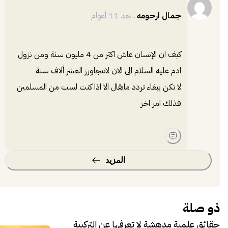
جمال ارحومه
.
بعد 11 أعوام
كيف ان الإنسان عاش اكثر من 4 مليون سنة ومن نزول
ادم عليه السلام الى الان لاتتجاوزز العشر ألاف سنة
لا تكن ببغاء تردد مايقال الا اذا كنت لست من المسلمين
فذلك امر اخر
المزيد
ذو صلة
حقائق علمية مدهشة لا تعرفها عن التركيبة