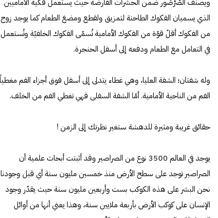
ويصنف الصُّرْصُور ضمن الحشرات القارضة حيث يستعمل فكيه الأماميين
الذي يسميان الفكوك الطاحنة لتمزيق ولقطع ومضغ الطعام كما يوجد زوج
من الفكوك أقلّ قوّة من الفكوك الأمامية تُسمّى الفكوك الخلفيّة وتُستعمل
في التعامل مع الطعام ودفعه إلى أسفل الحنجرة.
وله شفتان؛ الشفة العليا، وهي غطاء يتدلى إلى أسفل فوق أجزاء الفم مغطياً
الفم من الناحية الأمامية. أمّا الشفة السفلى فهي تغطي الفم من الخلف.
حقائق غريبة ومثيرة للدهشة ستغير نظرتك إلى الزمن !
يوجد في العالم 3500 نوع من الصراصير وقد أثبتت أبحاث علمية أن
الصراصير توجد على سطح الأرض منذ خمسين مليون سنة أي قبل وجودنا
نحن البشر على هذه الكوكب بست وأربعين مليون سنة حيث يقدّر وجود
الإنسان على كوكب الأرض بأربعة ملايين سنة، وهذا يعني أنها من أوائل