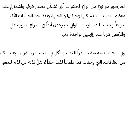
الصرصور هو نوع من أنواع الحشرات الّتي تُشكِّل مصدرَ قرفٍ واشمئزازٍ عندَ
معظم البشر بسبب شكلها وحركتها ورائحتها، وتعدّ أحد الحشرات الأكثر
تخويفاً ولا سيّما عند الإناث اللواتي لا يترددن أبداً في الصراخ بصوتٍ عالٍ
والركض هرباً عند رؤيتهن لواحدةً منها.
وفي الوقت نفسه يعدّ مصدراً للغذاء والأكل في العديد من الدّول، وعند الكثير
من الثقافات، التي وجدت فيه طعاماً لذيذاً جداً لا تقلُّ لذته عن لذة اللحم.