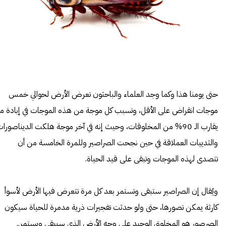
حتى يومنا هذا وكما وجد العلماء والباحثون تعرض الأرض لحوالي خمس
موجات انقراض على الأقل، وتسبب كل موجة من هذه الموجات في إبادة ما
يقارب الـ 90% من المخلوقات، وحيث إنه في آخر موجة هلكت الديناصورا
والثدييات العملاقة في حين نجحت الصراصير وللمرة الخامسة من أن
تتصدى لهذه الموجات وتبقى على قيد الحياة.
ويُقال إن الصراصير ستبقى وتستمر بعد كل مرة تتعرض فيها الأرض لأسوأ
كارثة يمكن تصورها، حتى ولو حدثت تفجيرات ذرية مدمرة للحياة سيكون
الصرصور هو المخلوق الوحيد على وجه الأرض الذي سيبقى ويستمر..