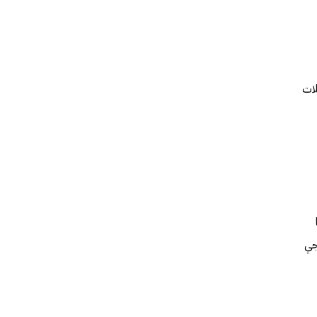
لات
جي