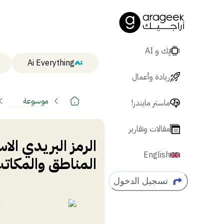
تٍك و AI
Ai Everything
ريادة وأعمال
موسوعة
ماستر مايندز!
أراجيك
مقالات وتقارير
English
المناطق والمكاتب
تسجيل الدخول