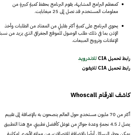
كمعظم البرامج المشابهة، يقوم البرنامج بحفظ كميةٍ كبيرةٍ من
معلومات المستخدم قد تصل إلى 25 ميغابايت.
يحوي البرنامج على كميةٍ أكثر بقليلٍ من المعتاد من الطلبات وأخذ
الإذن بما في ذلك طلب الوصول للموقع الجغرافي الذي يزيد من نسبة
الإعلانات وترويج المبيعات.
رابط تحميل CIA
للاندرويد
رابط تحميل CIA
للايفون
كاشف الارقام Whoscall
أكثر من 70 مليون مستخدمٍ حول العالم ينصحون به بالإضافة إلى تقييم
يصل لـ 4.5 نجمةٍ وعدة جوائزٍ من غوغل كأفضل تطبيقٍ. مع هذا التطبيق
يمكن حظر الرسائل أيضًا بالإضافة للاتصالات، من ميزاته الأخرى إمكانية