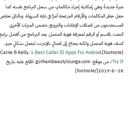
ميزةً جديدةً وهي إمكانية إجراء مكالماتٍ من سجل البرنامج نفسه، كما
جعل حظر المكالمات والأرقام المزعجة أمرًا في غاية السهولة. وبالتالي تخلص
المستخدمون من اتصالات الإعلانات والترويج. تتضمن الميزات الأخرى
البحث بالاسم أو الرقم لمعرفة هوية المتصل. يعد البرنامج من أفضل برامج
كشف هوية المتصل ولكنه يحتاج إلى اتصالٍ بالإنترنت ليعمل بشكلٍ جيدٍ.
5 Best Caller ID Apps For Android,
[footnote]Carrie B Kelly،
Try It!
، من موقع: gothambeautylounge.com، اطّلع عليه بتاريخ
28--8-2019[/footnote]