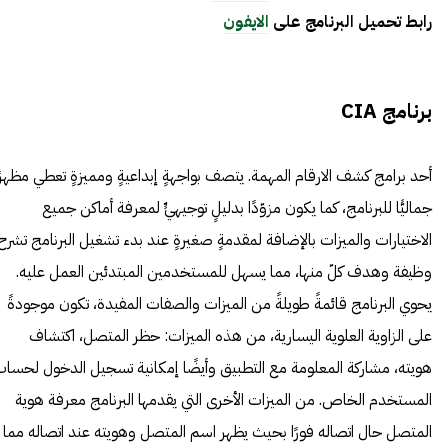
رابط تحميل البرنامج على
الايفون
برنامج CIA
أحد برامج كشف الارقام المهمة. يتصف بواجهةٍ إبداعيةٍ ومميزةٍ تعطي مظهرًا
جماليًّا للبرنامج، كما يكون مزوّدًا بدليلٍ توجيهيٍّ لمعرفة أماكن جميع
الاختيارات والميزات بالإضافة لمقدمةٍ صغيرةٍ عند بدء تشغيل البرنامج تشرح
وظيفة وهدف كلّ منها، مما يسهل للمستخدمين المبتدئين العمل عليه.
يحوي البرنامج قائمةً طويلةً من الميزات والصفات المفيدة، تكون موجودةً
على الزاوية العلوية اليسارية، من هذه الميزات: حظر المتصل، اكتشاف
هويته، مشاركة المعلومة مع التطبيق وأيضًا إمكانية تسجيل الدخول لحسا
المستخدم الخاص. من الميزات الأخرى التي يقدمها البرنامج معرفة هوية
المتصل حال اتصاله فورًا بحيث يظهر اسم المتصل وهويته عند اتصاله مما