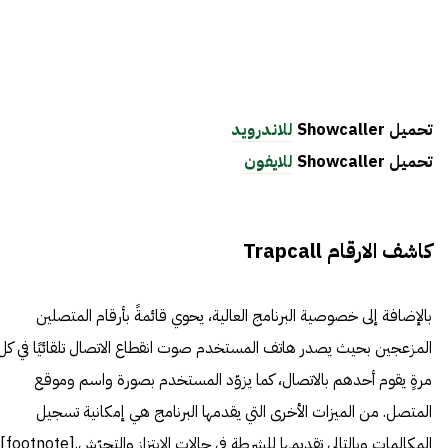
تحميل Showcaller
للاندرويد
تحميل Showcaller
للايفون
كاشف الارقام Trapcall
بالإضافة إلى خصوصية البرنامج العالية، يحوي قائمةً بأرقام المتصلين
المزعجين بحيث يصدر هاتف المستخدم صوت انقطاع الاتصال تلقائيًا في كل
مرةٍ يقوم أحدهم بالاتصال، كما يزوّد المستخدم بصورة واسم وموقع
المتصل. من الميزات الأخرى التي يقدمها البرنامج هي إمكانية تسجيل
المكالمات وبالتالي تقديمها للشرطة في حالات الابتزاز والتحرّش.[footnote]،