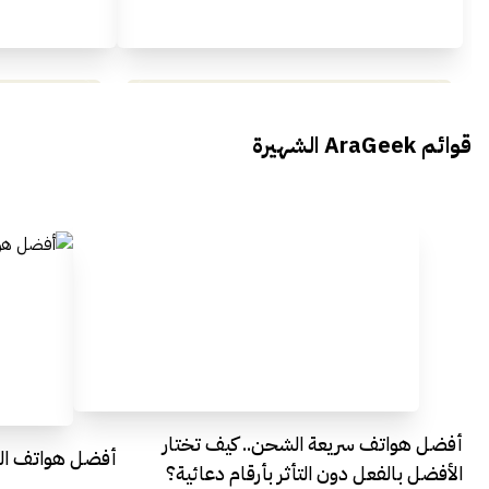
محمد بدوي من Falak Startups
يتحدث الى أراجيك خلال فعاليات Ai
يتحدثان ال
قوائم AraGeek الشهيرة
Egypt
Everything Egypt
أفضل هواتف سريعة الشحن.. كيف تختار
أفضل هواتف التصو
الأفضل بالفعل دون التأثر بأرقام دعائية؟