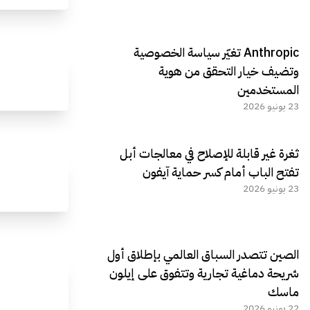
Anthropic تغيّر سياسة الخصوصية
وتضيف خيار التحقق من هوية
المستخدمين
23 يونيو 2026
ثغرة غير قابلة للإصلاح في معالجات أبل
تفتح الباب أمام كسر حماية آيفون
23 يونيو 2026
الصين تتصدر السباق العالمي بإطلاق أول
شريحة دماغية تجارية وتتفوق على إيلون
ماسك
22 يونيو 2026