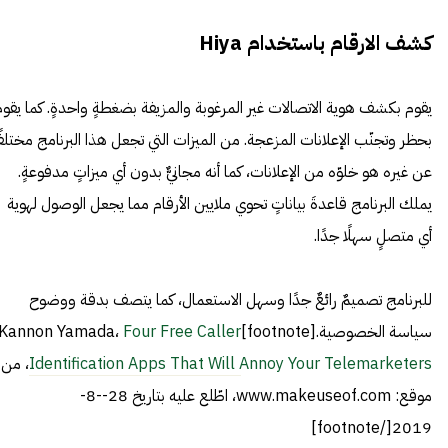
كشف الارقام باستخدام Hiya
يقوم بكشف هوية الاتصالات غير المرغوبة والمزيفة بضغطةٍ واحدةٍ. كما يقوم
بحظر وتجنّب الإعلانات المزعجة. من الميزات التي تجعل هذا البرنامج مختلفً
عن غيره هو خلوّه من الإعلانات، كما أنه مجانيٌّ بدون أي ميزاتٍ مدفوعةٍ.
يملك البرنامج قاعدةَ بياناتٍ تحوي ملايين الأرقام مما يجعل الوصول لهوية
أي متصلٍ سهلًا جدًا.
للبرنامج تصميمٌ رائعٌ جدًا وسهل الاستعمال، كما يتصف بدقة ووضوح
سياسة الخصوصية.[footnote]Kannon Yamada،
Four Free Caller
Identification Apps That Will Annoy Your Telemarketers
، من
موقع: www.makeuseof.com، اطّلع عليه بتاريخ 28--8-
2019[/footnote]