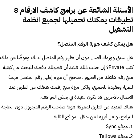
الأسئلة الشائعة عن برامج كاشف الارقام 8
تطبيقات يمكنك تحميلها لجميع انظمة
التشغيل
هل يمكن كشف هوية الرقم المتصل؟
هل سبق ووردك اتّصال دون أن يظهر رقم المتصل لديك وعوضًا عن ذلك
كتب Private؟ إن حدث ذلك فلابد أن فضولك دفعك للبحث عن كيفية
منع رقم هاتفك من الظهور . صحيح أن ميزة إظهار رقم المتصل مهمة
للغاية ومفيدة للجميع، ولكن ميزة منع رقمك هاتفك من الظهور عند
الاتصال بالآخرين قد تكون مفيدة في بعض المواقف.
هناك العديد من الطرق لمعرفة هوية صاحب الرقم المجهول دون الحاجة
للبرامج، ولعل أبرزها من خلال المواقع التالية:
1. موقع Sync
2. موقع Tellows