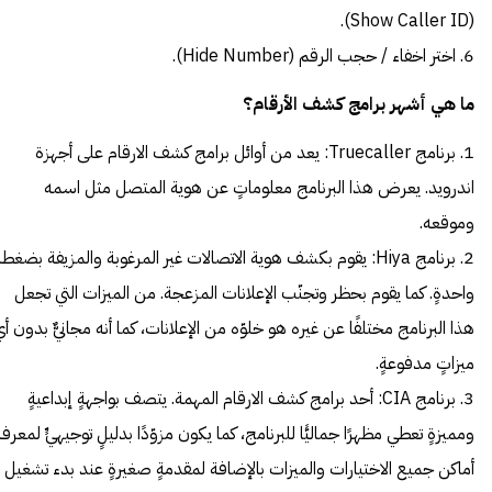
(Show Caller ID).
6. اختر اخفاء / حجب الرقم (Hide Number).
ما هي أشهر برامج كشف الأرقام؟
1. برنامج Truecaller: يعد من أوائل برامج كشف الارقام على أجهزة
اندرويد. يعرض هذا البرنامج معلوماتٍ عن هوية المتصل مثل اسمه
وموقعه.
2. برنامج Hiya: يقوم بكشف هوية الاتصالات غير المرغوبة والمزيفة بضغطة
واحدةٍ. كما يقوم بحظر وتجنّب الإعلانات المزعجة. من الميزات التي تجعل
هذا البرنامج مختلفًا عن غيره هو خلوّه من الإعلانات، كما أنه مجانيٌّ بدون أ
ميزاتٍ مدفوعةٍ.
3. برنامج CIA: أحد برامج كشف الارقام المهمة. يتصف بواجهةٍ إبداعيةٍ
ومميزةٍ تعطي مظهرًا جماليًّا للبرنامج، كما يكون مزوّدًا بدليلٍ توجيهيٍّ لمعرف
أماكن جميع الاختيارات والميزات بالإضافة لمقدمةٍ صغيرةٍ عند بدء تشغيل