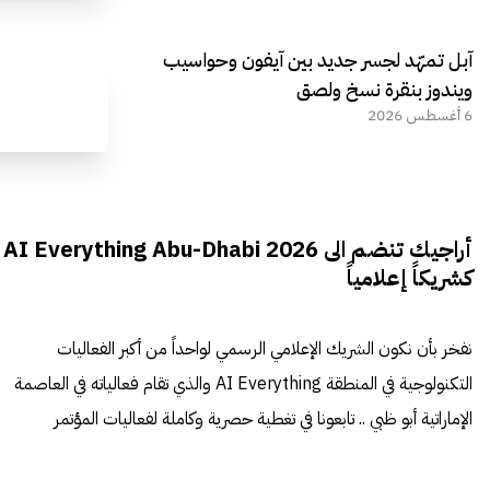
آبل تمهّد لجسر جديد بين آيفون وحواسيب
ويندوز بنقرة نسخ ولصق
6 أغسطس 2026
أراجيك تنضم الى AI Everything Abu-Dhabi 2026
كشريكاً إعلامياً
نفخر بأن نكون الشريك الإعلامي الرسمي لواحداً من أكبر الفعاليات
التكنولوجية في المنطقة AI Everything والذي تقام فعالياته في العاصمة
الإماراتية أبو ظبي .. تابعونا في تغطية حصرية وكاملة لفعاليات المؤتمر