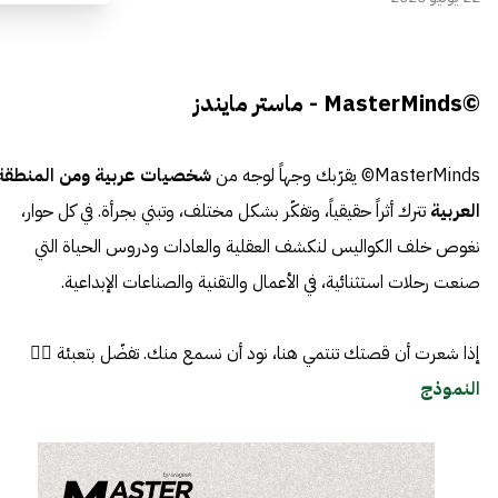
©MasterMinds - ماستر مايندز
MasterMinds© يقرّبك وجهاً لوجه من
شخصيات عربية ومن المنطقة
العربية
تترك أثراً حقيقياً، وتفكّر بشكل مختلف، وتبني بجرأة. في كل حوار،
نغوص خلف الكواليس لنكشف العقلية والعادات ودروس الحياة التي
صنعت رحلات استثنائية، في الأعمال والتقنية والصناعات الإبداعية.
إذا شعرت أن قصتك تنتمي هنا، نود أن نسمع منك. تفضّل بتعبئة 👈🏼
النموذج