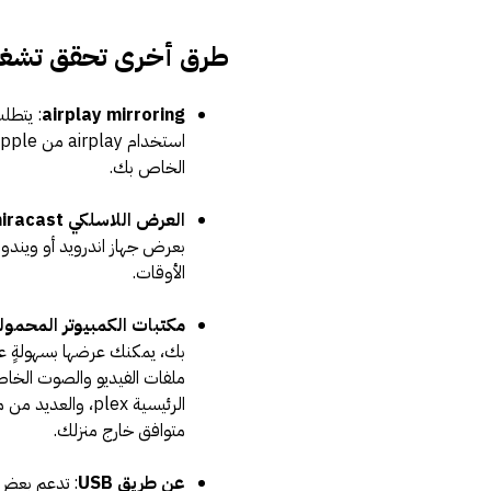
طرق أخرى تحقق تشغيل 
airplay mirroring
الخاص بك.
العرض اللاسلكي miracast
الأوقات.
مكتبات الكمبيوتر المحمولة ال
الرئيسية plex، وا
متوافق خارج منزلك.
عن طريق USB