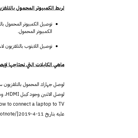
لربط الكمبيوتر المحمول بالتلفز
الكمبيوتر المحمول.
توصيل اللابتوب بالتلفزيون لاسلكيًا باستخدام CHROMECAST أ
ماهي الكابلات التي نحتاجها لإيص
لوصل جهازك المحمول بالتلفزيون ستح
عليه بتاريخ 11-4-2019[/footnote]