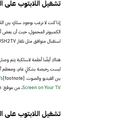
تشغيل اللابتوب على ال
إذا كنت لا ترغب بوجود سلكٍ بين اللا
استقبال متوافق مثل تلفاز PUSH2TV من NETGEAR.
ليست رخيصة بشكلٍ عام، ومعظم أنظمة
بين الفيديو والصوت. [footnote]CHRIS HOFFMAN،
’s
Screen on Your TV
، من موقع: www.howtogeek.com، اطّلع عليه بتاريخ 11-4-2019[/footnote]
تشغيل اللابتوب على ا