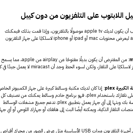
اللابتوب على التلفزيون من دون كيبل
: يتطلب أن يكون لديك apple tv موصولًا بالتلفزيون، وإذا قمت بذلك فيمكنك
استخدام airplay من apple ليعرض محتويات mac أو ipad أو iphone لاسلكيًا على جهاز التلفزيون
: من المفترض أن يكون بديلًا مفتوحًا عن airplay من apple
بعرض جهاز اندرويد أو ويندوز لاسلكيًا على التلفاز، ولكن لسوء الحظ وجد أن miracast لا يعمل جي
كبيرة plex
: إذا كان لديك مكتبة وسائط كبيرة على جهاز الكمبيوتر الخا
بك، يمكنك عرضها بسهولةٍ على تلفازك باستخدام plex، فهو برنامج خادم وسائط يمكنك من تصنيف كل
ملفات الفيديو والصوت الخاصة بك وبثها إلى أي جهاز يعمل بتطبيق plex. تدعم جميع مشغلات الوسائط
لعديد من منصات التلفاز الذكية، ويمكنه أيضًا البث إلى هاتفك أو جهازك اللوحي أو أي جها
: تدعم بعض أجهزة التلفزيون ميزات USB الأساسية مثل عرض الصور من محرك أقراص