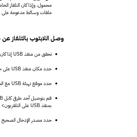
ملفات وسائط مدعومة على محر
وصل اللابتوب بالتلفاز عن طر
تحقق من منفذ USB إذا كان يسمح باتصال مباشر بجهاز الكمبيوتر.
حدد مكان منفذ USB على جهاز التلفزيون.
حدد موقع تهيئة USB مع المقابس المناسبة لملاءمة منافذ USB على كل من اللابتوب والتلفاز.
بمنفذ USB على التلفزيون>
حدد مصدر الإدخال الصحيح با