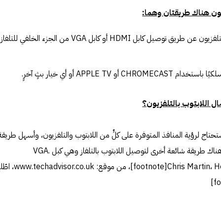
يون هناك طريقتان وهما:
توصيل الكمبيوتر المحمول بالتلفزيون عن طريق توصيل كابل HDMI أو كابل VGA من الجزء الخلف
و APPLE TV أو أي خيار بثٍ آخرٍ.
ال اللابتوب بالتلفزيون؟
تاج لرؤية المنافذ المتوفرة على كلٍّ من اللابتوب والتلفزيون، وأسهل طريقة
لوصل الاثنين وجود كيبل HDMI، وهناك طريقة شائعة أخرى لتوصيل اللابتوب بالتلفاز وهي كبل VGA.
[footnote]Chris Martin، How to connect a laptop to TV، من موقع: r.co.uk