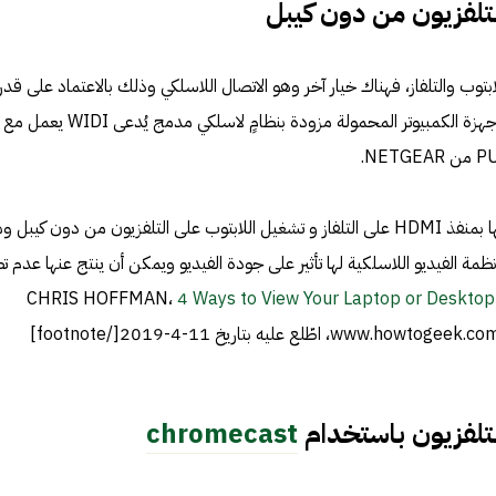
تلفزيون من دون كيبل
بتوب والتلفاز، فهناك خيار آخر وهو الاتصال اللاسلكي وذلك بالاعتماد على قد
الكمبيوتر المحمول، حيث أن بعض أجهزة الكمبيوتر المحمولة مزودة بنظامٍ لاسل
هناك أيضًا أنظمة لاسلكية يتم وصلها بمنفذ HDMI على التلفاز و تشغيل اللابتوب على التلفزيون من دون كيبل
 الفيديو اللاسلكية لها تأثير على جودة الفيديو ويمكن أن ينتج عنها عدم ت
4 Ways to View Your Laptop or Desktop
لتلفزيون باستخدام
chromecast