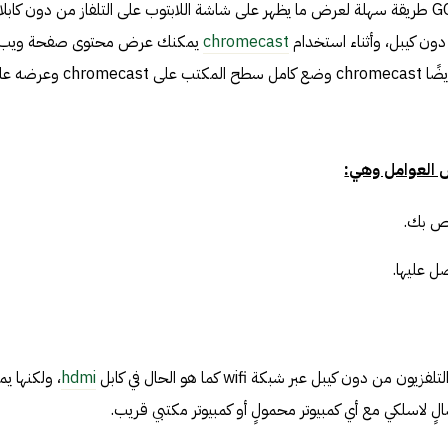
يوفر CHROMECAST من GOOGLE طريقة سهلة لعرض ما يظهر على شاشة اللابتوب على التلفاز من دون كاب
دون كيبل، وأثناء استخدام
chromecast
يمكنك عرض محتوى صفحة ويب
معينة على شاشة التلفاز، ويتيح لك أيضًا chromecast وضع كامل سطح المكتب على ecast
العوامل وهي:
اص بك.
ون كيبل عبر شبكة wifi كما هو الحال في كابل
hdmi
، ولكنها ي
لٍ لاسلكي مع أي كمبيوتر محمولٍ أو كمبيوتر مكتبي قريب.