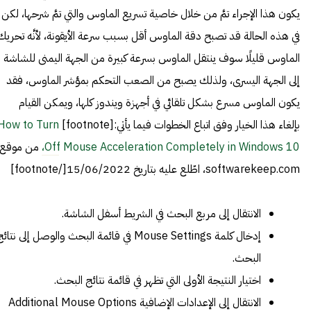
يكون هذا الإجراء تمَّ من خلال خاصية تسريع الماوس والتي تمَّ شرحها، لكن
في هذه الحالة قد تصبح دقة الماوس أقل بسبب سرعة الأيقونة، لأنَّه تحريك
الماوس قليلًا سوف ينتقل الماوس بسرعة كبيرة من الجهة اليمنى للشاشة
إلى الجهة اليسرى، ولذلك يصبح من الصعب التحكم بمؤشر الماوس، فقد
يكون الماوس مسرع بشكل تلقائي في أجهزة ويندوز كلها، ويمكن القيام
بإلغاء هذا الخيار وفق اتباع الخطوات فيما يأتي:[footnote]
How to Turn
Off Mouse Acceleration Completely in Windows 10،
من موقع:
softwarekeep.com، اطّلع عليه بتاريخ 15/06/2022[/footnote]
الانتقال إلى مربع البحث في الشريط أسفل الشاشة.
إدخال كلمة Mouse Settings في قائمة البحث والوصل إلى نتائ
البحث.
اختيار النتيجة الأولى التي تظهر في قائمة نتائج البحث.
الانتقال إلى الإعدادات الإضافية Additional Mouse Options