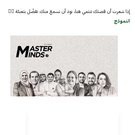
إذا شعرت أن قصتك تنتمي هنا، نود أن نسمع منك. تفضّل بتعبئة 👈🏼
النموذج