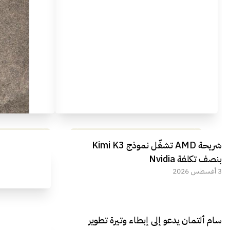
مراجعة شاملة لعملاق الألعاب
استعراض لأ
شريحة AMD تشغّل نموذج Kimi K3
الجديد REDMAGIC 11 AIR
بنصف تكلفة Nvidia
3 أغسطس 2026
سام ألتمان يدعو إلى إبطاء وتيرة تطوير