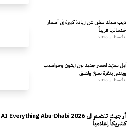
ديب سيك تعلن عن زيادة كبيرة في أسعار
خدماتها قريباً
6 أغسطس 2026
آبل تمهّد لجسر جديد بين آيفون وحواسيب
ويندوز بنقرة نسخ ولصق
6 أغسطس 2026
أراجيك تنضم الى AI Everything Abu-Dhabi 2026
كشريكاً إعلامياً