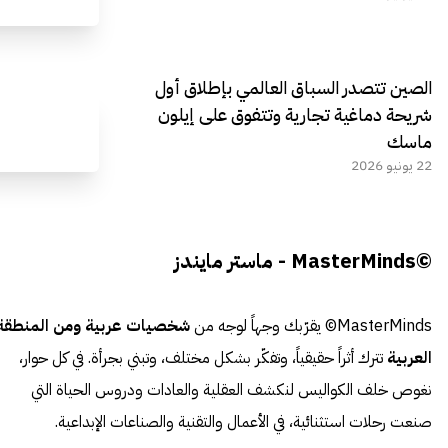
الصين تتصدر السباق العالمي بإطلاق أول
شريحة دماغية تجارية وتتفوق على إيلون
ماسك
22 يونيو 2026
©MasterMinds - ماستر مايندز
MasterMinds© يقرّبك وجهاً لوجه من
شخصيات عربية ومن المنطقة
العربية
تترك أثراً حقيقياً، وتفكّر بشكل مختلف، وتبني بجرأة. في كل حوار،
نغوص خلف الكواليس لنكشف العقلية والعادات ودروس الحياة التي
صنعت رحلات استثنائية، في الأعمال والتقنية والصناعات الإبداعية.