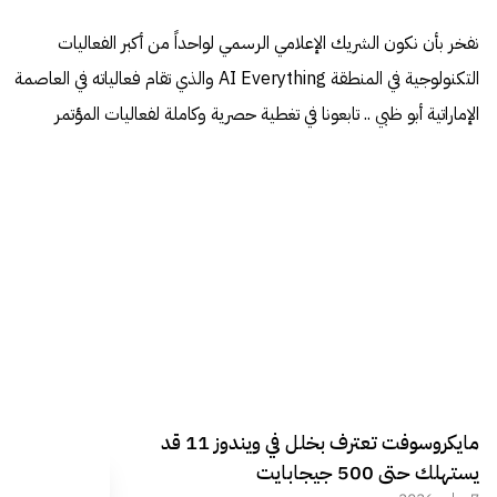
نفخر بأن نكون الشريك الإعلامي الرسمي لواحداً من أكبر الفعاليات
التكنولوجية في المنطقة AI Everything والذي تقام فعالياته في العاصمة
الإماراتية أبو ظبي .. تابعونا في تغطية حصرية وكاملة لفعاليات المؤتمر
مايكروسوفت تعترف بخلل في ويندوز 11 قد
يستهلك حتى 500 جيجابايت