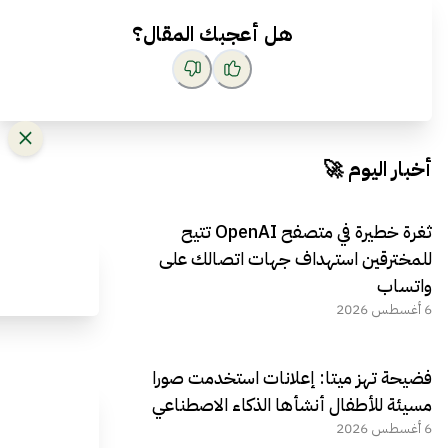
هل أعجبك المقال؟
أخبار اليوم 🚀
ثغرة خطيرة في متصفح OpenAI تتيح
للمخترقين استهداف جهات اتصالك على
واتساب
6 أغسطس 2026
فضيحة تهز ميتا: إعلانات استخدمت صورا
مسيئة للأطفال أنشأها الذكاء الاصطناعي
6 أغسطس 2026