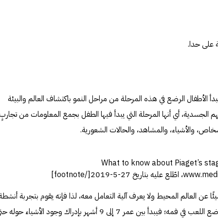
على حدا.
بدأ الأطفال الرضع في هذه المرحلة من مراحل النمو باكتشاف العالم والبيئة
الجسدية، أي أنها المرحلة التي يبدأ فيها الطفل بجمع المعلومات من تجاربٍ
أشخاص، والأشياء، والمشاهد، والحالات الشعورية.
What to know about Piaget’s sta
ًا عن العالم المحيط ولا يعرف آلية التعامل معه، لذا فإنه يقوم بتجربة أنشطة
مختلفة كالهز ورمي الأشياء أو حتى وضع اللعب في فمه؛ فيبدأ بين عمر 7 إلى 9 أشهر بإدراك وجود الأشياء 