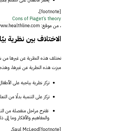
[footnote]،
Cons of Piaget’s theory
، من موقع: www.healthline.com، اطّلع عليه بتاريخ 27-5-2019[/footnote]
الاختلاف بين نظرية بيّ
تختلف هذه النظرية عن غيرها من نظري
ميزت هذه النظرية عن غيرها، وهذه 
تركز نظرية بياجيه على الأطفال
تركز على التنمية بدلًا من التعل
تقترح مراحل منفصلة من التنمي
والمفاهيم والأفكار وما إلى ذل
[footnote]Saul McLeod،