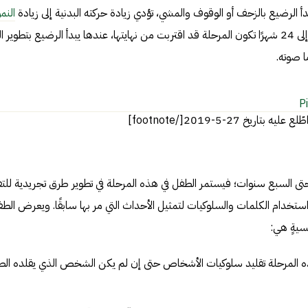
بدأ الرضيع بالزحف أو الوقوف والمشي، تؤدي زيادة حركته البدنية إلى زيادة
النمو
المعرفي، وفي الفترة الممتدة بين 18 إلى 24 شهرًا تكون المرحلة قد اقتربت من نهايتها، عندها يبدأ الرضيع بتطوير 
ا صوته.
P
تى السبع سنوات؛ فيستمر الطفل في هذه المرحلة في تطوير طرق تجريدية للتف
ستخدام الكلمات والسلوكيات لتمثيل الأحداث التي مر بها سابقًا. ويعرض الط
سيةٍ هي:
ذه المرحلة تقليد سلوكيات الأشخاص حتى إن لم يكن الشخص الذي يقلده ال