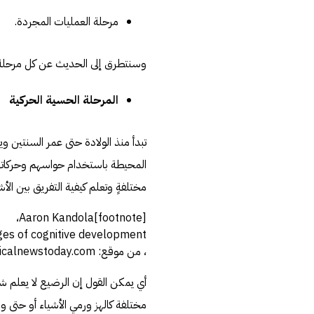
مرحلة العمليات المجردة.
وسنتطرق إلى الحديث عن كل مرحلة 
المرحلة الحسية الحركية
تبدأ منذ الولادة حتى عمر السنتين وي
المحيطة باستخدام حواسهم وحركاتهم 
مختلفةٍ وتعلم كيفية التفريق بين ال
[footnote]Aaron Kandola،
ges of cognitive development
، من موقع: www.medicalnewstoday.com، اطّلع عليه بتاريخ 27-5-2019[/footnote]
أي يمكن القول إن الرضيع لا يعلم شيئ