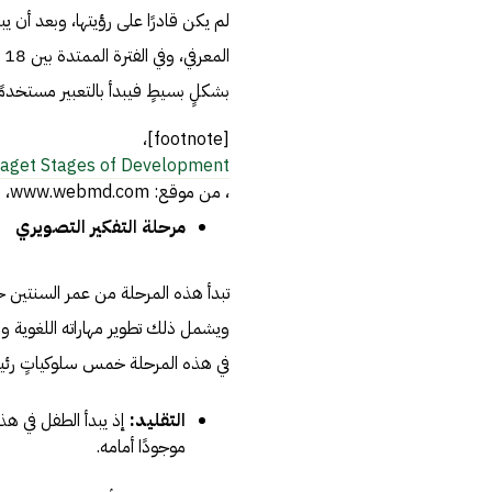
لم يكن قادرًا على رؤيتها، وبعد أن ي
بشكلٍ بسيطٍ فيبدأ بالتعبير مستخدمً
[footnote]،
iaget Stages of Development
، من موقع: www.webmd.com، اطّلع عليه بتاريخ 27-5-2019[/footnote]
مرحلة التفكير التصويري
تبدأ هذه المرحلة من عمر السنتين ح
ويشمل ذلك تطوير مهاراته اللغوية وا
في هذه المرحلة خمس سلوكياتٍ رئي
التقليد:
إذ يبدأ الطفل في ه
موجودًا أمامه.