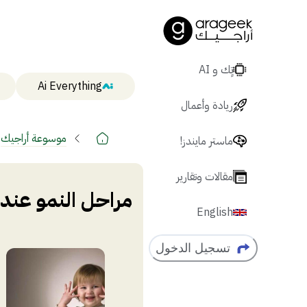
تٍك و AI
Ai Everything
ريادة وأعمال
موسوعة أراجيك
ماستر مايندز!
مقالات وتقارير
مراحل النمو عند 
English
تسجيل الدخول