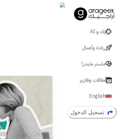
تٍك و AI
ريادة وأعمال
ماستر مايندز!
مقالات وتقارير
English
تسجيل الدخول