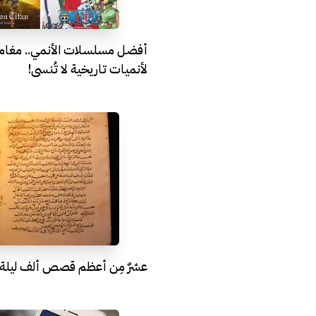
أفضل مسلسلات الأنمي.. مغامرا
لأنميات تاريخية لا تُنسى!
عشرٌ مِن أعظم قصص ألف ليلة و