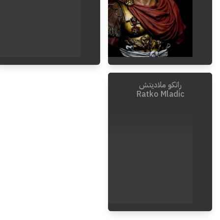
راتكو ملاديتش
1975
-
1892
Ratko Mladic