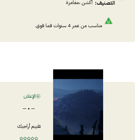
أكشن
،
مغامرة
التصنيف
:
مناسب من عمر 4 سنوات فما فوق.
الإعلان
— • —
تقييم أراجيك