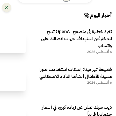
أخبار اليوم 🚀
ثغرة خطيرة في متصفح OpenAI تتيح
للمخترقين استهداف جهات اتصالك على
واتساب
6 أغسطس 2026
فضيحة تهز ميتا: إعلانات استخدمت صورا
مسيئة للأطفال أنشأها الذكاء الاصطناعي
6 أغسطس 2026
ديب سيك تعلن عن زيادة كبيرة في أسعار
خدماتها قريباً