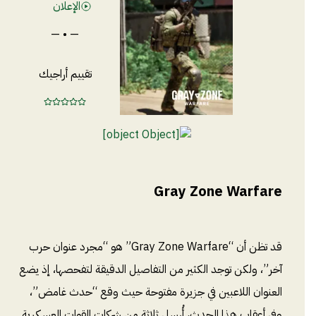
الإعلان
— • —
تقييم أراجيك
Gray Zone Warfare
قد تظن أن “Gray Zone Warfare” هو “مجرد عنوان حرب
آخر”، ولكن توجد الكثير من التفاصيل الدقيقة لتفحصها، إذ يضع
العنوان اللاعبين في جزيرة مفتوحة حيث وقع “حدث غامض”،
وفي أعقاب هذا الحدث، أُرسل ثلاثة من شركات القوات العسكرية