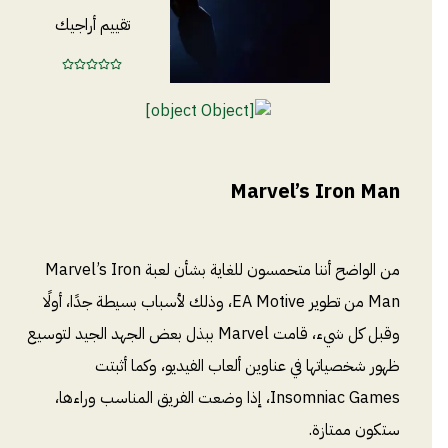
تقييم أراجيك
Marvel’s Iron Man
من الواضح أننا متحمسون للغاية بشأن لعبة Marvel’s Iron
Man من تطوير EA Motive، وذلك لأسباب بسيطة جدًا، أولًا
وقبل كل شيء، قامت Marvel ببذل بعض الجهد الجيد لتوسيع
ظهور شخصياتها في عناوين ألعاب الفيديو، وكما أثبتت
Insomniac Games، إذا وضعت الفريق المناسب وراءها،
ستكون ممتازة.