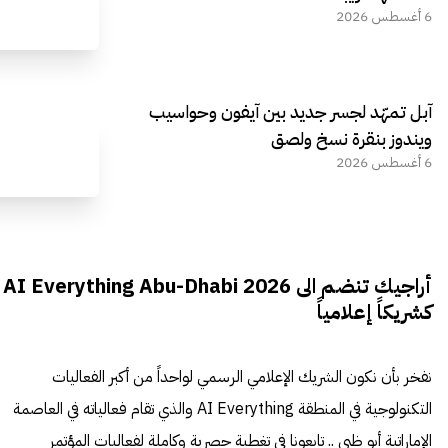
6 أغسطس 2026
آبل تمهّد لجسر جديد بين آيفون وحواسيب
ويندوز بنقرة نسخ ولصق
6 أغسطس 2026
أراجيك تنضم الى AI Everything Abu-Dhabi 2026
كشريكاً إعلامياً
نفخر بأن نكون الشريك الإعلامي الرسمي لواحداً من أكبر الفعاليات
التكنولوجية في المنطقة AI Everything والذي تقام فعالياته في العاصمة
الإماراتية أبو ظبي .. تابعونا في تغطية حصرية وكاملة لفعاليات المؤتمر