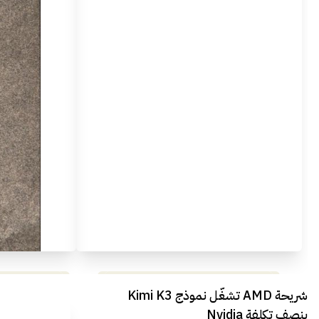
مراجعة شاملة لعملاق الألعاب
استعراض لأ
شريحة AMD تشغّل نموذج Kimi K3
الجديد REDMAGIC 11 AIR
بنصف تكلفة Nvidia