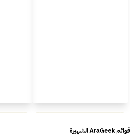
محمد بدوي من Falak Startups
يتحدث الى أراجيك خلال فعاليات Ai
يتحدثان ال
قوائم AraGeek الشهيرة