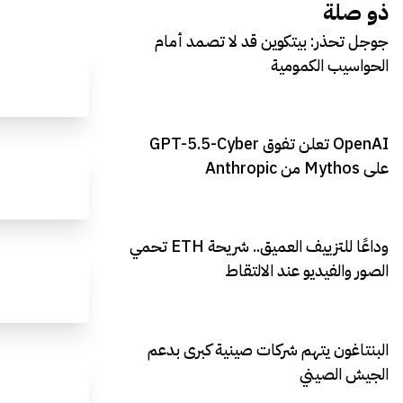
ذو صلة
جوجل تحذر: بيتكوين قد لا تصمد أمام
الحواسيب الكمومية
OpenAI تعلن تفوق GPT-5.5-Cyber
على Mythos من Anthropic
وداعًا للتزييف العميق.. شريحة ETH تحمي
الصور والفيديو عند الالتقاط
البنتاغون يتهم شركات صينية كبرى بدعم
الجيش الصيني