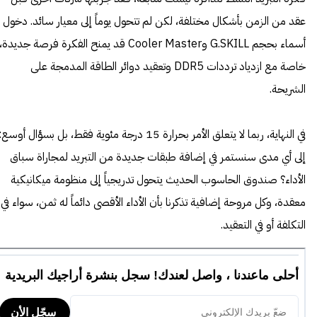
عقد من الزمن بأشكال مختلفة، لكن لم تتحول يوماً إلى معيار سائد. دخول
أسماء بحجم G.SKILL وCooler Master قد يمنح الفكرة فرصة جديدة،
خاصة مع ازدياد ترددات DDR5 وتعقيد دوائر الطاقة المدمجة على
الشريحة.
في النهاية، ربما لا يتعلق الأمر بحرارة 15 درجة مئوية فقط، بل بسؤال أوسع:
إلى أي مدى سنستمر في إضافة طبقات جديدة من التبريد لمجاراة سباق
الأداء؟ صندوق الحاسوب الحديث يتحول تدريجياً إلى منظومة ميكانيكية
معقدة، وكل مروحة إضافية تذكرنا بأن الأداء الأقصى دائماً له ثمن، سواء في
التكلفة أو في التعقيد.