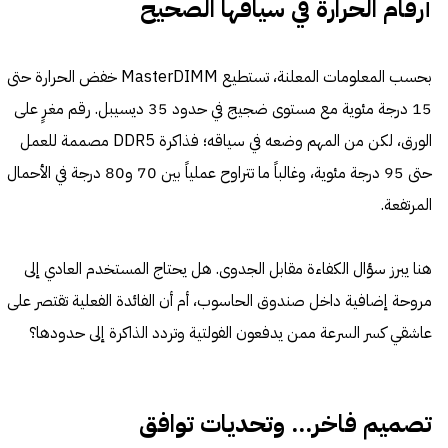
أرقام الحرارة في سياقها الصحيح
بحسب المعلومات المعلنة، تستطيع MasterDIMM خفض الحرارة حتى
15 درجة مئوية مع مستوى ضجيج في حدود 35 ديسيبل. رقم مغرٍ على
الورق، لكن من المهم وضعه في سياقه؛ فذاكرة DDR5 مصممة للعمل
حتى 95 درجة مئوية، وغالباً ما تتراوح عملياً بين 70 و80 درجة في الأحمال
المرتفعة.
هنا يبرز سؤال الكفاءة مقابل الجدوى. هل يحتاج المستخدم العادي إلى
مروحة إضافية داخل صندوق الحاسوب، أم أن الفائدة الفعلية تقتصر على
عاشقي كسر السرعة ممن يدفعون الفولتية وتردد الذاكرة إلى حدودها؟
تصميم فاخر... وتحديات توافق