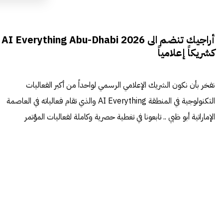
أراجيك تنضم الى AI Everything Abu-Dhabi 2026
كشريكاً إعلامياً
نفخر بأن نكون الشريك الإعلامي الرسمي لواحداً من أكبر الفعاليات
التكنولوجية في المنطقة AI Everything والذي تقام فعالياته في العاصمة
الإماراتية أبو ظبي .. تابعونا في تغطية حصرية وكاملة لفعاليات المؤتمر