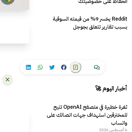
الحفاظ على خصوصيتك
Reddit يخسر 9% من قيمته السوقية
بسبب تقارير تتعلق بجوجل
أخبار اليوم 🚀
ثغرة خطيرة في متصفح OpenAI تتيح
للمخترقين استهداف جهات اتصالك على
واتساب
6 أغسطس 2026