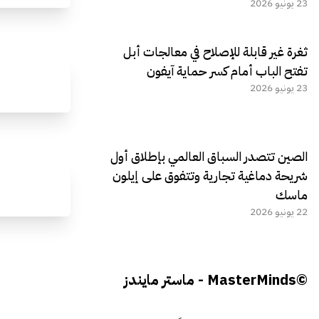
23 يونيو 2026
ثغرة غير قابلة للإصلاح في معالجات أبل
تفتح الباب أمام كسر حماية آيفون
23 يونيو 2026
الصين تتصدر السباق العالمي بإطلاق أول
شريحة دماغية تجارية وتتفوق على إيلون
ماسك
22 يونيو 2026
©MasterMinds - ماستر مايندز