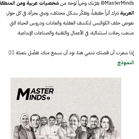
MasterMinds© يقرّبك وجهاً لوجه من
شخصيات عربية ومن المنطقة
العربية
تترك أثراً حقيقياً، وتفكّر بشكل مختلف، وتبني بجرأة. في كل حوار،
نغوص خلف الكواليس لنكشف العقلية والعادات ودروس الحياة التي
صنعت رحلات استثنائية، في الأعمال والتقنية والصناعات الإبداعية.
إذا شعرت أن قصتك تنتمي هنا، نود أن نسمع منك. تفضّل بتعبئة 👈🏼
النموذج