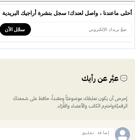
عبَّر عن رأيك
إحرص أن يكون تعليقك موضوعيّاً ومفيداً، حافظ على سُمعتكَ
الرقميَّةواحترم الكاتب والأعضاء والقُرّاء.