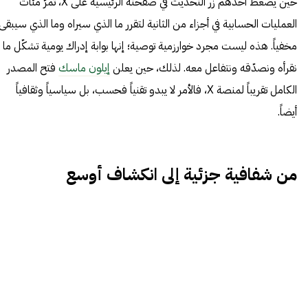
حين يضغط أحدهم زر التحديث في صفحته الرئيسية على X، تمرّ مئات
العمليات الحسابية في أجزاء من الثانية لتقرر ما الذي سيراه وما الذي سيبقى
مخفياً. هذه ليست مجرد خوارزمية توصية؛ إنها بوابة إدراك يومية تشكّل ما
نقرأه ونصدّقه ونتفاعل معه. لذلك، حين يعلن
إيلون ماسك
فتح المصدر
الكامل تقريباً لمنصة X، فالأمر لا يبدو تقنياً فحسب، بل سياسياً وثقافياً
أيضاً.
من شفافية جزئية إلى انكشاف أوسع