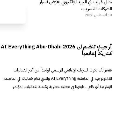
خلل غريب في البريد الإلكتروني يعرّض أسرار
الشركات للتسريب
10 أغسطس 2026
أراجيك تنضم الى AI Everything Abu-Dhabi 2026
كشريكاً إعلامياً
نفخر بأن نكون الشريك الإعلامي الرسمي لواحداً من أكبر الفعاليات
التكنولوجية في المنطقة AI Everything والذي تقام فعالياته في العاصمة
الإماراتية أبو ظبي .. تابعونا في تغطية حصرية وكاملة لفعاليات المؤتمر