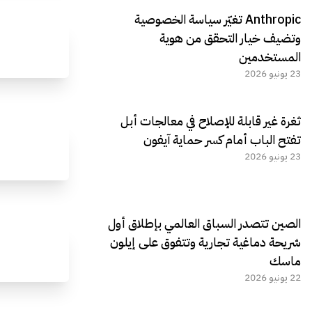
Anthropic تغيّر سياسة الخصوصية
وتضيف خيار التحقق من هوية
المستخدمين
23 يونيو 2026
ثغرة غير قابلة للإصلاح في معالجات أبل
تفتح الباب أمام كسر حماية آيفون
23 يونيو 2026
الصين تتصدر السباق العالمي بإطلاق أول
شريحة دماغية تجارية وتتفوق على إيلون
ماسك
22 يونيو 2026