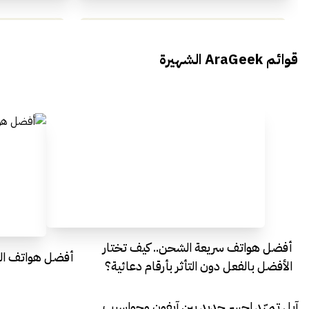
محمد بدوي من Falak Startups
يتحدث الى أراجيك خلال فعاليات Ai
يتحدثان ال
قوائم AraGeek الشهيرة
Egypt
Everything Egypt
أفضل هواتف سريعة الشحن.. كيف تختار
أفضل هواتف التصو
الأفضل بالفعل دون التأثر بأرقام دعائية؟
آبل تمهّد لجسر جديد بين آيفون وحواسيب