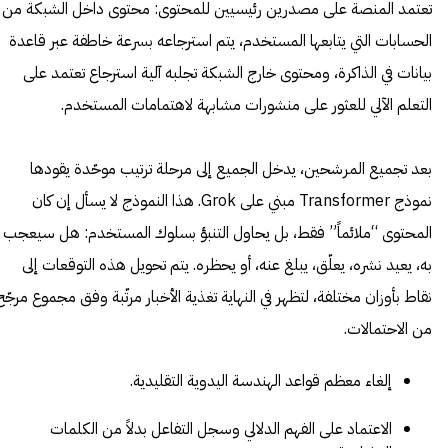
تعتمد المنصة على مصدرين رئيسيين للمحتوى: محتوى داخل الشبكة من
الحسابات التي يتابعها المستخدم، يتم استرجاعه بسرعة خاطفة عبر قاعدة
بيانات في الذاكرة، ومحتوى خارج الشبكة تجلبه آلية استرجاع تعتمد على
التعلم الآلي للعثور على منشورات مشابهة لاهتمامات المستخدم.
بعد تجميع المرشحين، يدخل الجميع إلى مرحلة ترتيب موحّدة يقودها
نموذج Transformer مبني على Grok. هذا النموذج لا يسأل إن كان
المحتوى “ملائماً” فقط، بل يحاول التنبؤ بسلوك المستخدم: هل سيعجب
به، يعيد نشره، يعلّق، يبلغ عنه، أو يحظره. يتم تحويل هذه التوقعات إلى
نقاط بأوزان مختلفة، لتظهر في النهاية تغذية الأخبار مرتّبة وفق مجموع مرجّح
من الاحتمالات.
إلغاء معظم قواعد الهندسة اليدوية التقليدية.
الاعتماد على الفهم الدلالي وسجل التفاعل بدلاً من الكلمات