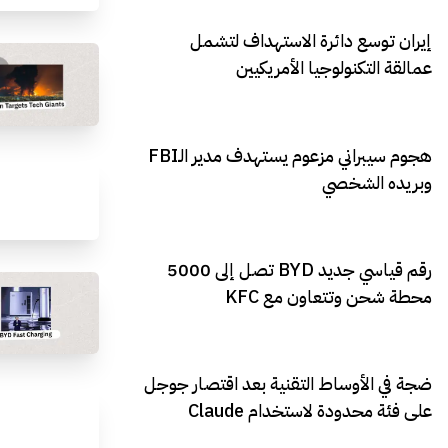
إيران توسع دائرة الاستهداف لتشمل
عمالقة التكنولوجيا الأمريكيين
هجوم سيبراني مزعوم يستهدف مدير الـFBI
وبريده الشخصي
رقم قياسي جديد BYD تصل إلى 5000
محطة شحن وتتعاون مع KFC
ضجة في الأوساط التقنية بعد اقتصار جوجل
على فئة محدودة لاستخدام Claude