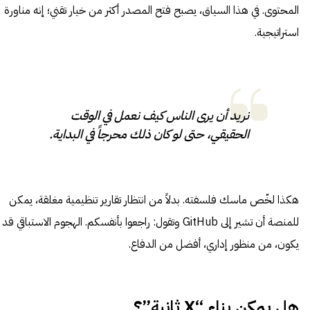
المحتوى. في هذا السياق، يصبح فتح المصدر أكثر من خيار تقني؛ إنه مناورة
استراتيجية.
نريد أن يرى الناس كيف نعمل في الوقت
الحقيقي، حتى لو كان ذلك محرجاً في البداية.
هكذا لخّص ماسك فلسفته. بدلاً من انتظار تقارير تنظيمية مغلقة، يمكن
للمنصة أن تشير إلى GitHub وتقول: راجعوا بأنفسكم. الهجوم الاستباقي قد
يكون، من منظور إداري، أفضل من الدفاع.
هل يمكن بناء “X ثانية”؟