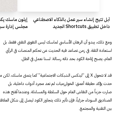
آبل تتيح إنشاء سير عمل بالذكاء الاصطناعي
إيلون ماسك يكش
داخل تطبيق Shortcuts الجديد
مجلس إدارة سب
ومع ذلك، يبدو أن الرهان الأساسي لماسك ليس التفوق التقني فقط، بل
استعادة الثقة. في زمن تصاعد فيه الحديث عن تحكم المنصات في الرأي
العام، يصبح إتاحة الكود بحد ذاته رسالة: لسنا نعمل في الظل.
قد لا تتحول X إلى “لينكس الشبكات الاجتماعية” كما يتمنى ماسك، لكن ما
حدث يؤكد حقيقة أعمق: الخوارزميات لم تعد مجرد أدوات داخلية، بل
صارت جزءاً من النقاش العام حول السلطة والمساءلة. وعندما تُفتح هذه
الصناديق السوداء جزئياً، فإن تأثير ذلك يتجاوز الكود ليصل إلى شكل العلاقة
بين التقنية والمجتمع.