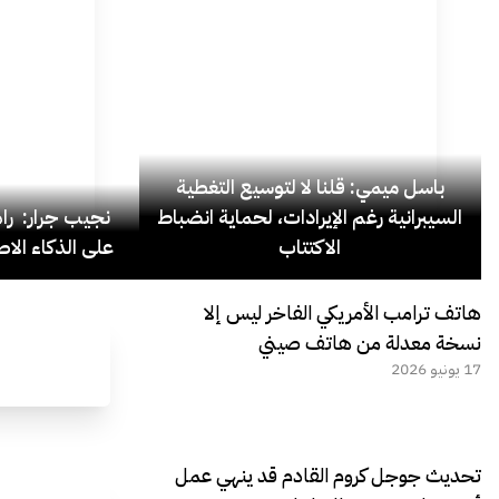
باسل ميمي: قلنا لا لتوسيع التغطية
السيبرانية رغم الإيرادات، لحماية انضباط
نجيب جرار: ر
الاكتتاب
على الذكاء الاص
هاتف ترامب الأمريكي الفاخر ليس إلا
نسخة معدلة من هاتف صيني
17 يونيو 2026
تحديث جوجل كروم القادم قد ينهي عمل