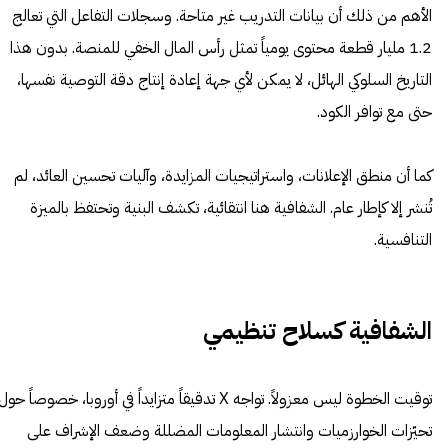
الأهم من ذلك أن بيانات التدريب غير متاحة. وسجلات التفاعل التي تعالج
1.2 مليار قطعة محتوى يومياً تمثل رأس المال الخفي للمنصة. بدون هذا
التاريخ السلوكي الهائل، لا يمكن لأي جهة إعادة إنتاج دقة التوصية نفسها،
حتى مع توافر الكود.
كما أن منطق الإعلانات، واستراتيجيات المزايدة، وآليات تحسين العائد، لم
تُنشر إلا كإطار عام. الشفافية هنا انتقائية، تكشف البنية وتحتفظ بالميزة
التنافسية.
الشفافية كسلاح تنظيمي
توقيت الخطوة ليس معزولاً. تواجه X تدقيقاً متزايداً في أوروبا، خصوصاً حول
تحيّزات الخوارزميات وانتشار المعلومات المضللة وضعف الإشراف على