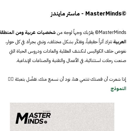
©MasterMinds - ماستر مايندز
MasterMinds© يقرّبك وجهاً لوجه من
شخصيات عربية ومن المنطقة
العربية
تترك أثراً حقيقياً، وتفكّر بشكل مختلف، وتبني بجرأة. في كل حوار،
نغوص خلف الكواليس لنكشف العقلية والعادات ودروس الحياة التي
صنعت رحلات استثنائية، في الأعمال والتقنية والصناعات الإبداعية.
إذا شعرت أن قصتك تنتمي هنا، نود أن نسمع منك. تفضّل بتعبئة 👈🏼
النموذج