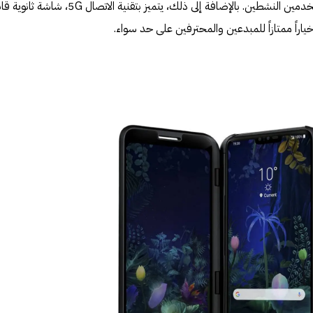
تدوم طويلاً، مما يجعله مثالياً للمستخدمين النشطين. بالإضافة إلى ذلك، يتميز بتقنية الاتصال 5G، شاش