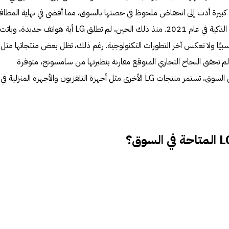
 كبيرة أدت إلى انخفاض ملحوظ في حصتها بالسوق، مما أفضى في نهاية المطاف
قرارها بالانسحاب من سوق الهواتف الذكية في عام 2021. منذ ذلك الحين، لم تطلق LG أية هواتف جديدة، وباتت
سبيًا ولا تعكس آخر التطورات التكنولوجية. رغم ذلك، تظل بعض منتجاتها مثل
لمزودة بقلم S Pen، والتي لم تحقق النجاح التجاري المتوقع مقارنة بنظيرتها من سامسونج، متوفرة
للمهتمين. وعلى الرغم من تراجعها في السوق، تستمر منتجات LG الأخرى مثل أجهزة التلفزيون والأجهزة المنزلية في