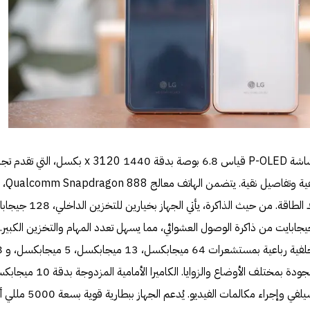
يتميز هاتف LG V60 ThinQ 5G بشاشة P-OLED قياس 6.8 بوصة بدقة 1440 x 3120 بكسل، التي 
مشاهدة فائقة الوضوح مع أ
يوفر أداءً استثنائياً وكفاءة في استهلاك الطاقة. من حيث الذاكرة، يأتي الجهاز بخي
256 جيجابايت، بالإضافة إلى 8 جيجابايت من ذاكرة الوصول العشوائي، مما يسهل تعدد المهام والتخزين الكبير.
يشمل LG V60 ThinQ 5G كاميرا خلفية رباعية 
ميجابكسل، تتيح التقاط صور عالية الجودة بمختلف الأوضاع والزوايا. الكاميرا الأمامية 
و8 ميجابكسل تعزز تجربة التقاط السيلفي وإجراء مكالمات الفيديو. يُدعم ال