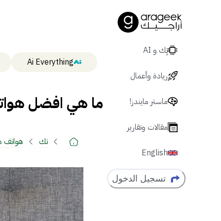
تٍك و AI
Ai Everything
ريادة وأعمال
ما هي افضل هواتف LG المتاحة اليوم في 
ماستر مايندز!
مقالات وتقارير
تك
هواتف ذ
English
تسجيل الدخول