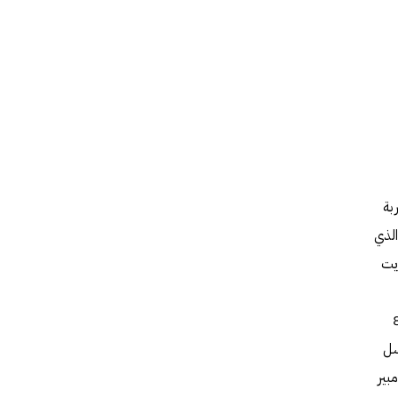
تقدم تجربة
لوان زاهية وتفاصيل نقية. يتضمن الهاتف معالج Qualcomm Snapdragon 888، الذي
ارين للتخزين الداخلي، 128 جيجابايت
بمستشعرات 64 ميجابكسل، 13 ميجابكسل، 5 ميجابكسل، و 8
المزدوجة بدقة 10 ميجابكسل
جهاز ببطارية قوية بسعة 5000 مللي أمبير