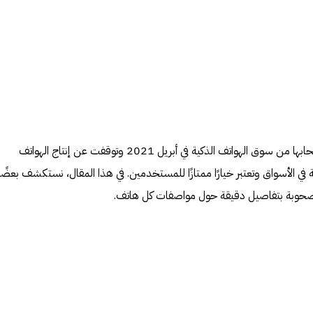
على الرغم من أن LG قد أعلنت انسحابها من سوق الهواتف الذكية في أبريل 2021 وتوقفت عن إنتاج الهواتف
احة في الأسواق وتعتبر خيارًا ممتازًا للمستخدمين. في هذا المقال، نستكشف بعضً