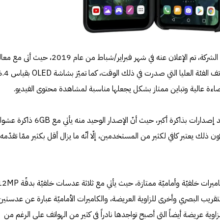
يعتبر LG V50 أوّل هاتف 5G تطلقه الشركة، تم الإعلان عنه في شهر فبراير/شباط من عام 2019، حيث أت
SD855 الذي استخدمته جميع هواتف الفئة العليا التي صدرت في ذلك الوقت، كما تميّز ب
هو عدم تواجد إصدارات بذاكرة أكبر، حيث أنّ الإصدار الوحيد منه يأتي مع GB
ن كون ذلك يعتبر كافي لكثير من المستخدمين، إلّا أنّه ما يزال أقل بكثير ممّا تقدّمه
من الناحية الأخرى فالهاتف يتمتّع بكاميرات خلفيّة وأماميّة ممتازة، حيث يأتي مع ثلاثة عدسات خلفي
 عدسة للتقريب البصري وأخرى للزاوية العريضة، والكاميرات الأماميّة عبارة عن عدستين
ّن عدسة بزاوية عريضة أيضاً التي أصبح تواجدها نادراً في كثير من الهواتف على الرغم من