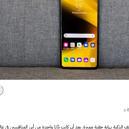
د
تمثل مسيرة شركة LG في سوق الهواتف الذكية نهاية حقبة مميزة. بعد أن كانت LG واحدة من أبرز المنافسين ف