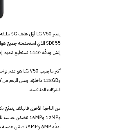
إنش ودقّة 1440 تستطيع تقديم إضاءة عالية وتباين ممتاز بشكل يجعلها مناسبة لمشاهدة محتوى الفيديو.
أكثر ما يعيب
LG V50
و128GB داخليّة، وعلى الرغم م
الشركات المنافسة.
و12MP و16MP تتضمّن
بدقّة 8MP و5MP تتضم