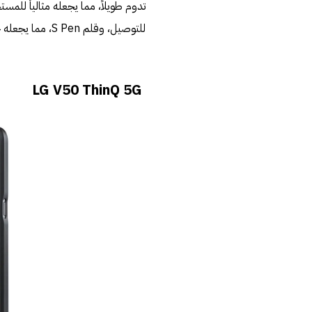
للتوصيل، وقلم S Pen، مما يجعله خياراً ممتازاً للمبدعين والمحترفين على حد سواء.
LG V50 ThinQ 5G