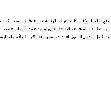
الخطوة لم تأتِ من فراغ. فبحسب النتائج المالية للشركة، شكّلت التنزيلات الرقمية نحو 85% من مبيعات الألعاب
الكاملة على منصتي PS4 وPS5، مقابل 15% فقط للنسخ الفيزيائية. هذا الفارق لم يعد هامشياً، بل أصبح تعبيراً
واضحاً عن تحوّل في عادات الشراء، حيث يفضّل اللاعبون الوصول الفوري عبر متجر PlayStation 