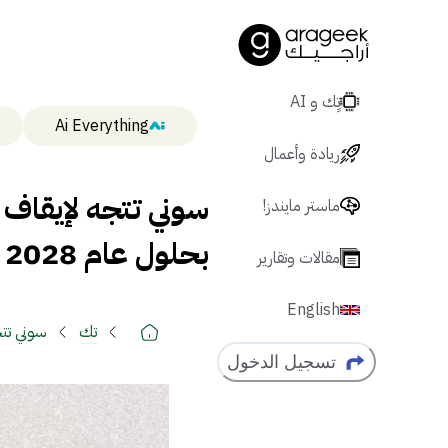
تٍك و AI
Ai Everything
ريادة وأعمال
سوني تتجه لإيقاف إ
ماستر مايندز!
بحلول عام 2028
مقالات وتقارير
English
تك
سوني تتجه
تسجيل الدخول