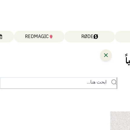
REDMAGIC
RØDE
ً
ابحث هنا...