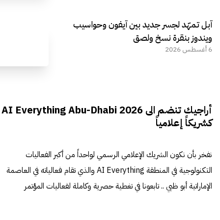
آبل تمهّد لجسر جديد بين آيفون وحواسيب
ويندوز بنقرة نسخ ولصق
6 أغسطس 2026
أراجيك تنضم الى AI Everything Abu-Dhabi 2026
كشريكاً إعلامياً
نفخر بأن نكون الشريك الإعلامي الرسمي لواحداً من أكبر الفعاليات
التكنولوجية في المنطقة AI Everything والذي تقام فعالياته في العاصمة
الإماراتية أبو ظبي .. تابعونا في تغطية حصرية وكاملة لفعاليات المؤتمر