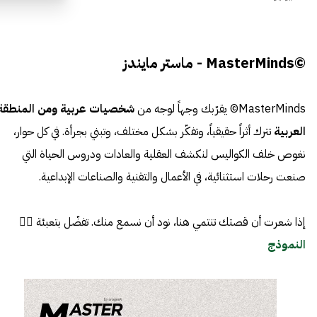
©MasterMinds - ماستر مايندز
MasterMinds© يقرّبك وجهاً لوجه من
شخصيات عربية ومن المنطقة
العربية
تترك أثراً حقيقياً، وتفكّر بشكل مختلف، وتبني بجرأة. في كل حوار،
نغوص خلف الكواليس لنكشف العقلية والعادات ودروس الحياة التي
صنعت رحلات استثنائية، في الأعمال والتقنية والصناعات الإبداعية.
إذا شعرت أن قصتك تنتمي هنا، نود أن نسمع منك. تفضّل بتعبئة 👈🏼
النموذج