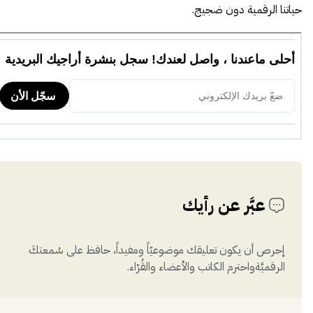
حياتنا الرقمية دون ضجيج.
عبَّر عن رأيك
إحرص أن يكون تعليقك موضوعيّاً ومفيداً، حافظ على سُمعتكَ
الرقميَّةواحترم الكاتب والأعضاء والقُرّاء.