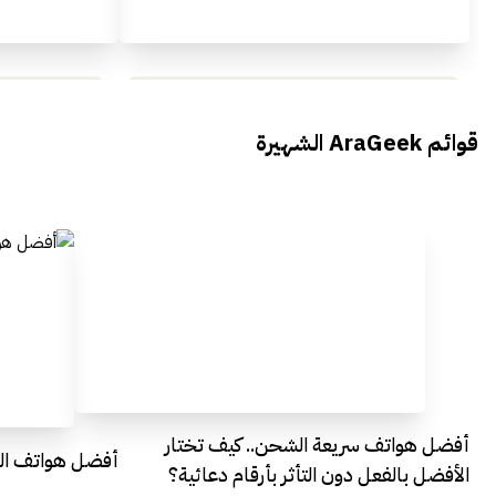
محمد بدوي من Falak Startups
يتحدث الى أراجيك خلال فعاليات Ai
يتحدثان ال
قوائم AraGeek الشهيرة
Egypt
Everything Egypt
أفضل هواتف سريعة الشحن.. كيف تختار
أفضل هواتف التصو
الأفضل بالفعل دون التأثر بأرقام دعائية؟