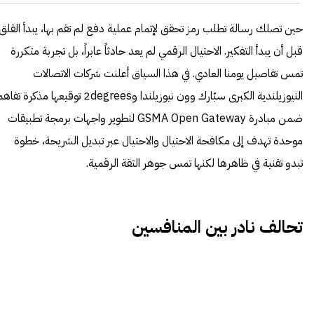
حين تصلك رسالة تطلب رمز تحقق لإتمام عملية دفع لم تقم بها، يبدأ القلق
قبل أن يبدأ التفكير. الاحتيال الرقمي لم يعد حادثاً عابراً، بل تجربة متكررة
تمس تفاصيل يومنا العادي. في هذا السياق أعلنت شركات الاتصالات
النيوزيلندية الكبرى سبّارك وون نيوزيلندا و2degrees توقيعها مذكرة تفا
ضمن مبادرة GSMA Open Gateway لتطوير واجهات برمجة تطبيقات
موحدة تهدف إلى مكافحة الاحتيال والاحتيال عبر تبديل الشريحة، خطوة
تبدو تقنية في ظاهرها لكنها تمس جوهر الثقة الرقمية.
تحالف نادر بين المنافسين