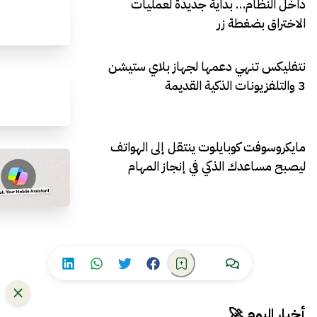
داخل النظام… بداية جديدة لعمليات
الاختراق بضغطة زر
نتفليكس تنهي دعمها لجهاز بلاي ستيشن
3 والتلفزيونات الذكية القديمة
مايكروسوفت كوبايلوت ينتقل إلى الهواتف
ليصبح مساعدك الذكي في إنجاز المهام
أخبار اليوم 🚀