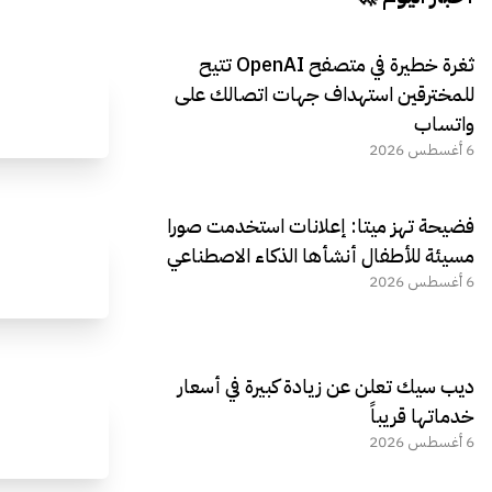
ثغرة خطيرة في متصفح OpenAI تتيح
للمخترقين استهداف جهات اتصالك على
واتساب
6 أغسطس 2026
فضيحة تهز ميتا: إعلانات استخدمت صورا
مسيئة للأطفال أنشأها الذكاء الاصطناعي
6 أغسطس 2026
ديب سيك تعلن عن زيادة كبيرة في أسعار
خدماتها قريباً
6 أغسطس 2026