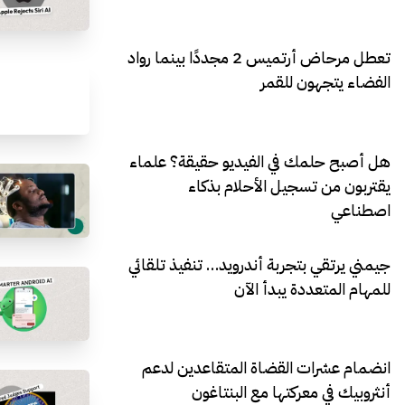
تعطل مرحاض أرتميس 2 مجددًا بينما رواد
الفضاء يتجهون للقمر
هل أصبح حلمك في الفيديو حقيقة؟ علماء
يقتربون من تسجيل الأحلام بذكاء
اصطناعي
جيمني يرتقي بتجربة أندرويد… تنفيذ تلقائي
للمهام المتعددة يبدأ الآن
انضمام عشرات القضاة المتقاعدين لدعم
أنثروبيك في معركتها مع البنتاغون