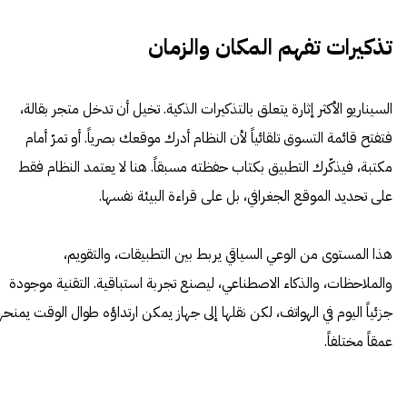
تذكيرات تفهم المكان والزمان
السيناريو الأكثر إثارة يتعلق بالتذكيرات الذكية. تخيل أن تدخل متجر بقالة،
فتفتح قائمة التسوق تلقائياً لأن النظام أدرك موقعك بصرياً. أو تمرّ أمام
مكتبة، فيذكّرك التطبيق بكتاب حفظته مسبقاً. هنا لا يعتمد النظام فقط
على تحديد الموقع الجغرافي، بل على قراءة البيئة نفسها.
هذا المستوى من الوعي السياقي يربط بين التطبيقات، والتقويم،
والملاحظات، والذكاء الاصطناعي، ليصنع تجربة استباقية. التقنية موجودة
جزئياً اليوم في الهواتف، لكن نقلها إلى جهاز يمكن ارتداؤه طوال الوقت يمنحه
عمقاً مختلفاً.