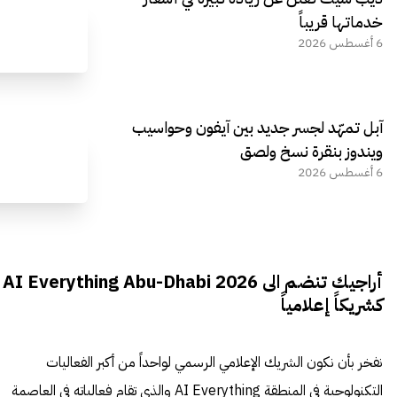
خدماتها قريباً
6 أغسطس 2026
آبل تمهّد لجسر جديد بين آيفون وحواسيب
ويندوز بنقرة نسخ ولصق
6 أغسطس 2026
أراجيك تنضم الى AI Everything Abu-Dhabi 2026
كشريكاً إعلامياً
نفخر بأن نكون الشريك الإعلامي الرسمي لواحداً من أكبر الفعاليات
التكنولوجية في المنطقة AI Everything والذي تقام فعالياته في العاصمة