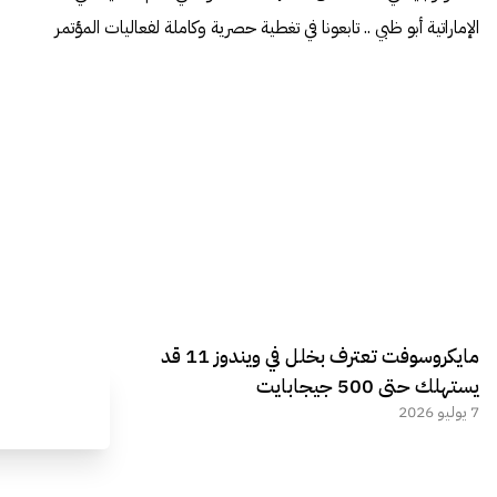
الإماراتية أبو ظبي .. تابعونا في تغطية حصرية وكاملة لفعاليات المؤتمر
مايكروسوفت تعترف بخلل في ويندوز 11 قد
يستهلك حتى 500 جيجابايت
7 يوليو 2026