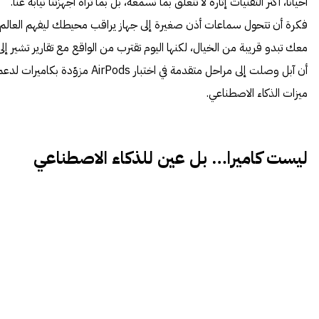
أحياناً، أكثر التقنيات إثارة لا تتعلق بما نسمعه، بل بما تراه أجهزتنا نيابة عنا.
فكرة أن تتحول سماعات أذن صغيرة إلى جهاز يراقب محيطك ليفهم العالم
معك تبدو قريبة من الخيال، لكنها اليوم تقترب من الواقع مع تقارير تشير إلى
أن آبل وصلت إلى مراحل متقدمة في اختبار AirPods مزوّدة بكاميرات لد
ميزات الذكاء الاصطناعي.
ليست كاميرا… بل عين للذكاء الاصطناعي