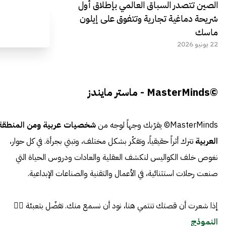
الصين تتصدر السباق العالمي بإطلاق أول
شريحة دماغية تجارية وتتفوق على إيلون
ماسك
22 يونيو 2026
©MasterMinds - ماستر مايندز
MasterMinds© يقرّبك وجهاً لوجه من
شخصيات عربية ومن المنطقة
العربية
تترك أثراً حقيقياً، وتفكّر بشكل مختلف، وتبني بجرأة. في كل حوار،
نغوص خلف الكواليس لنكشف العقلية والعادات ودروس الحياة التي
صنعت رحلات استثنائية، في الأعمال والتقنية والصناعات الإبداعية.
إذا شعرت أن قصتك تنتمي هنا، نود أن نسمع منك. تفضّل بتعبئة 👈🏼
النموذج