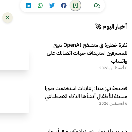
أخبار اليوم 🚀
ثغرة خطيرة في متصفح OpenAI تتيح
للمخترقين استهداف جهات اتصالك على
واتساب
6 أغسطس 2026
فضيحة تهز ميتا: إعلانات استخدمت صورا
مسيئة للأطفال أنشأها الذكاء الاصطناعي
6 أغسطس 2026
ديب سيك تعلن عن زيادة كبيرة في أسعار