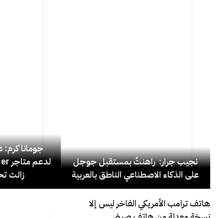
جومانا كرم: عد
نجيب جرار: راهنتُ بمستقبل جوجل
على الذكاء الاصطناعي الناطق بالعربية
زالت تح
هاتف ترامب الأمريكي الفاخر ليس إلا
نسخة معدلة من هاتف صيني