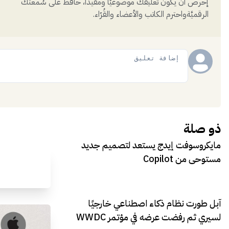
إحرص أن يكون تعليقك موضوعيّاً ومفيداً، حافظ على سُمعتكَ
الرقميَّةواحترم الكاتب والأعضاء والقُرّاء.
إضافة
ذو صلة
مايكروسوفت إيدج يستعد لتصميم جديد
مستوحى من Copilot
آبل طورت نظام ذكاء اصطناعي خارجيًا
لسيري ثم رفضت عرضه في مؤتمر WWDC