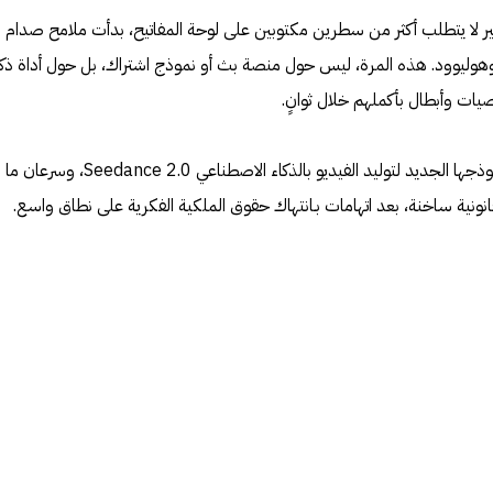
ر لا يتطلب أكثر من سطرين مكتوبين على لوحة المفاتيح، بدأت ملامح صدام
وليوود. هذه المرة، ليس حول منصة بث أو نموذج اشتراك، بل حول أداة ذكا
ت وأبطال بأكملهم خلال ثوانٍ.
شركة بايت دانس الصينية أطلقت نموذجها الجديد لتوليد الفيديو بالذكاء الاصطناعي Seedance 2.0، وسرعان ما
ونية ساخنة، بعد اتهامات بـانتهاك حقوق الملكية الفكرية على نطاق واسع.