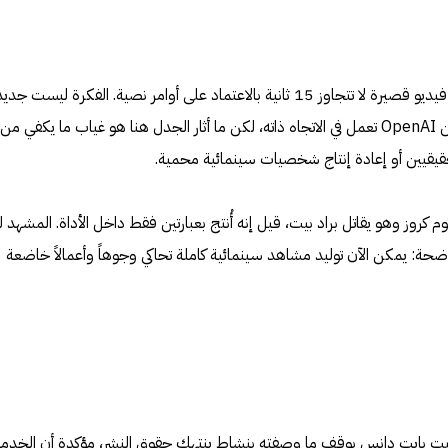
Seedance 2.0 يتيح إنشاء مقاطع فيديو قصيرة لا تتجاوز 15 ثانية بالاعتماد على أوامر نصية. الفكرة ليست ج
بالكامل، فهناك أدوات مثل Sora من OpenAI تعمل في الاتجاه ذاته، لكن ما أثار الجدل هنا هو غياب ما يكفي من
 حقيقيين أو إعادة إنتاج شخصيات سينمائية محمية.
كروز وهو يقاتل براد بيت، قيل إنه أُنتج بعبارتين فقط داخل الأداة. المشهد ل
ضحة: يمكن الآن توليد مشاهد سينمائية كاملة تحاكي وجوهاً وأعمالاً خاضعة
طالبت بايت دانس بوقف ما وصفته بنشاط ينتهك حقوق النشر، مؤكدة أن الخدم