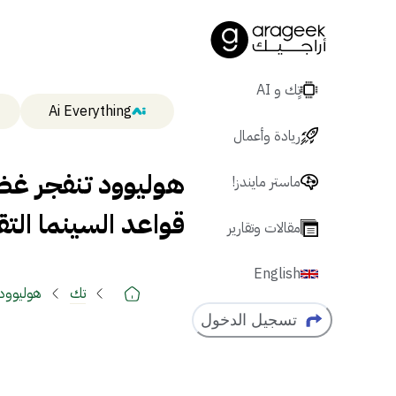
تٍك و AI
Ai Everything
ريادة وأعمال
ماستر مايندز!
قواعد السينما التق
مقالات وتقارير
English
تك
هوليوود تنفجر غضبًا من 0
تسجيل الدخول