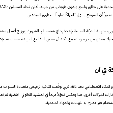
الجديدة استخدمت أعمالاً أمريكية محمية على نطاق واسع وبدون تفويض. من جهته، أعلن اتحاد المم
ني، متهمة الشركة الصينية بإعادة إنتاج شخصياتها الشهيرة وتوزيع أعمال مشت
ى تحرك مماثل من باراماونت، مع تأكيد أن بعض المقاطع المولدة يصعب تمييزها
 في آن
 الذكاء الاصطناعي بحد ذاته. فهي وقّعت اتفاقية ترخيص متعددة السنوات م
ت إنذارات لشركات أخرى. هذا يعكس تحوّلاً مهماً في المشهد القانوني: القضية لم تعد
دام غير مصرّح به للبيانات والمواد المحمية.