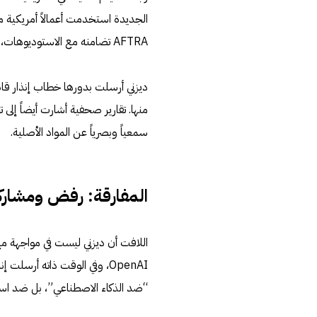
AFTRA تضامنه مع الاستوديوهات، معتبراً أن النموذج يسهّل “انتهاكاً صارخاً” لحقوق المبدعين.
ديزني أرسلت بدورها خطاب إنذار قانو
منها. تقارير صحفية أشارت أيضاً إل
سمعياً وبصرياً عن المواد الأصلية.
المفارقة: رفض ومشاركة
اللافت أن ديزني ليست في مواجهة مع
OpenAI، وفي الوقت ذاته أرسل
“ضد الذكاء الاصطناعي”، بل ضد استخ