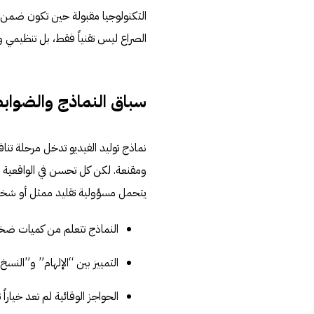
التكنولوجيا مقبولة حين تكون ضمن 
الصراع ليس تقنياً فقط، بل تنظيمي وت
سباق النماذج والضواب
نماذج توليد الفيديو تدخل مرحلة تن
ومقنعة. لكن كل تحسن في الواقعية ي
يتحمل مسؤولية تقليد ممثل أو ش
النماذج تتعلم من كميات ضخم
التمييز بين “الإلهام” و”النسخ” ي
الحواجز الوقائية لم تعد خياراً 