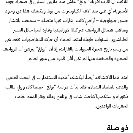
اللافت أن أقرب أقرباء “بولغ” عاش منذ ملايين السنين في صحراء جوبه
الأسيوية، أي على بعد آلاف الكيلومترات من يوتا. ويكشف هذا عن وجود
جسور جيولوجية – أراضٍ كانت القارات فيها متصلة – سمحت بانتشار
وتعاقب فصائل الزواحف عبر كتلة لاوراميديا وقارة آسيا خلال العصر
الطباشيري. لسنوات طويلة اعتقد العلماء أن حركة الديناصورات فقط هي
من رسم تاريخ هجرة الحيوانات بالقارات، إلا أن “بولغ” يبرهن أن الزواحف
الصغيرة والضخمة منها لم تكن أقل قدرة على عبور العالم.
امتد هذا الاكتشاف، أيضاً، ليكشف أهمية الاستثمارات في البحث العلمي
والدعم للعلماء الشبان، فقد بدأت دراسة “بولغ” حينما كان وولي طالب
دكتوراه واستكملها كباحث شاب في برنامج زمالة يوفر الدعم لعلماء
الحفريات الواعدين.
ذو صلة