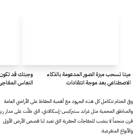
ميتا تسحب ميزة الصور المدعومة بالذكاء
وجبتك قد تكون ا
الاصطناعي بعد موجة انتقادات
النعاس المفاجئ ن
وفي الختام تتكامل كل هذه الجهود مع أهمية الحفاظ على الأراضي العامة
والمناطق المحمية مثل غراند ستيركيس-إسكالانتي، التي ظلّت على مدار رب
قرن منجماً لا ينضب للمفاجآت الحفرية التي تعيد لنا قصص الأرض الأولى
والأنواع المنقرضة.