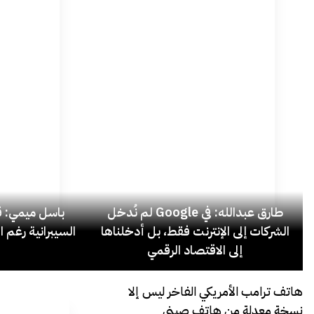
طارق عبدالله: في Google لم نُدخل
باسل ميمي: قل
الشركات إلى الإنترنت فقط، بل أدخلناها
السيبرانية رغم ا
إلى الاقتصاد الرقمي
هاتف ترامب الأمريكي الفاخر ليس إلا
نسخة معدلة من هاتف صيني