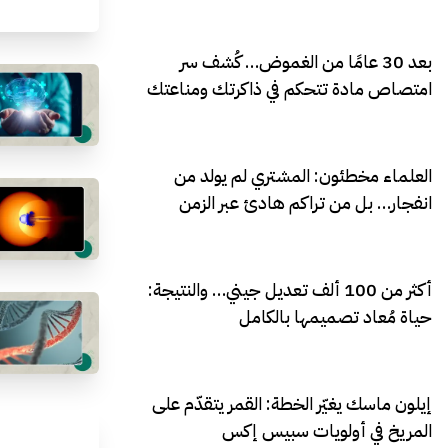
بعد 30 عامًا من الغموض… كُشف سر
امتصاص مادة تتحكم في ذاكرتك ومناعتك
العلماء مخطئون: المشتري لم يولد من
انفجار… بل من تراكم هادئ عبر الزمن
أكثر من 100 ألف تعديل جيني… والنتيجة:
حياة مُعاد تصميمها بالكامل
إيلون ماسك يغيّر الخطة: القمر يتقدّم على
المريخ في أولويات سبيس إكس