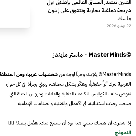
الصين تتصدر السباق العالمي بإطلاق أول
شريحة دماغية تجارية وتتفوق على إيلون
ماسك
22 يونيو 2026
©MasterMinds - ماستر مايندز
MasterMinds© يقرّبك وجهاً لوجه من
شخصيات عربية ومن المنطقة
العربية
تترك أثراً حقيقياً، وتفكّر بشكل مختلف، وتبني بجرأة. في كل حوار،
نغوص خلف الكواليس لنكشف العقلية والعادات ودروس الحياة التي
صنعت رحلات استثنائية، في الأعمال والتقنية والصناعات الإبداعية.
إذا شعرت أن قصتك تنتمي هنا، نود أن نسمع منك. تفضّل بتعبئة 👈🏼
النموذج