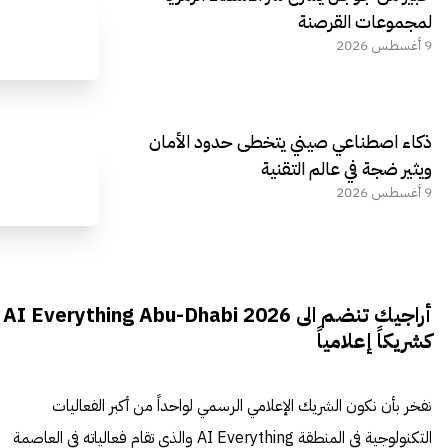
لمجموعات القرصنة
9 أغسطس 2026
ذكاء اصطناعي صيني يتخطى حدود الأمان
ويثير ضجة في عالم التقنية
9 أغسطس 2026
أراجيك تنضم الى AI Everything Abu-Dhabi 2026
كشريكاً إعلامياً
نفخر بأن نكون الشريك الإعلامي الرسمي لواحداً من أكبر الفعاليات
التكنولوجية في المنطقة AI Everything والذي تقام فعالياته في العاصمة