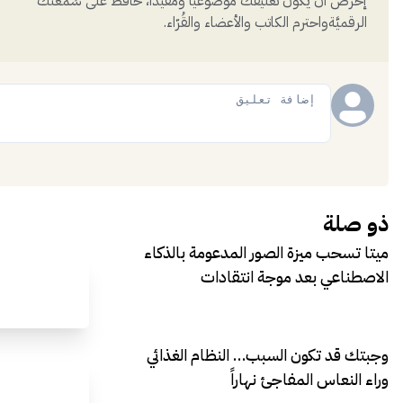
إحرص أن يكون تعليقك موضوعيّاً ومفيداً، حافظ على سُمعتكَ
الرقميَّةواحترم الكاتب والأعضاء والقُرّاء.
إضافة
ذو صلة
ميتا تسحب ميزة الصور المدعومة بالذكاء
الاصطناعي بعد موجة انتقادات
وجبتك قد تكون السبب… النظام الغذائي
وراء النعاس المفاجئ نهاراً