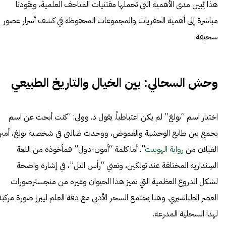
هذا يُبين مدى الأهمية التي تحملها مقتنيات المتاحف العلمية، ويقودنا
مباشرة إلى أهمية الحفريات والمجموعات المحفوظة في كشف أسرار عصور
سحيقة.
وحش السحالي: بين الخيال والتاريخ الطبيعي
اختيار اسم “بولغ” لم يكن اعتباطياً. يقول د. وولي: “كنت أبحث عن اسم
يجمع بين طابع الوحشية والغموض، ووجدت ضالتي في شخصية بولغ، أمير
الغيلان من
رواية الهوبيت
”. أما كلمة “أمون-دول” فمأخوذة من اللغة
السِندارية المختلقة عند تولكين، وتعني “رأس التل”، في إشارة واضحة
لشكل الدروع العظمية التي تميز هذا الحيوان وغيره من منجسترصورات
العصر الطباشيري. وهنا يجتمع السحر الأدبي مع دقة العلم ليبرز صورة مركبة
لهذا السحلية المدرعة.