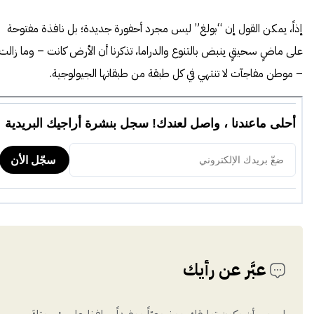
إذاً، يمكن القول إن “بولغ” ليس مجرد أحفورة جديدة؛ بل نافذة مفتوحة
على ماضٍ سحيقٍ ينبض بالتنوع والدراما، تذكرنا أن الأرض كانت – وما زالت
– موطن مفاجآت لا تنتهي في كل طبقة من طبقاتها الجيولوجية.
عبَّر عن رأيك