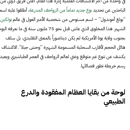
في واحدة من أكثر الاكتشافات العلمية إثارة هذا العام، أعلن فريق دولي من
الباحثين عن تحديد
نوع جديد تماماً من الزواحف المدرعة
، أطلقوا عليه اسم
“بولغ أموندول” – اسم مستوحى من شخصية الأمير الغول في عالم
تولكين
الشهير. هذا المخلوق الذي عاش قبل نحو 75 مليون سنة في ما نعرفه اليو
بجنوب ولاية يوتا الأمريكية لم يكن ديناصوراً بالمعنى التقليدي، بل سلف
هائل الحجم لأقارب السحلية المسمومة الشهيرة “وحش جيلا”. الاكتشاف
يكشف عن تنوع غير متوقع وغني لعالم الزواحف في العصر الطباشيري ويعيد
رسم خريطة تطور فصائلها.
لوحة من بقايا العظام المفقودة والدرع
الطبيعي