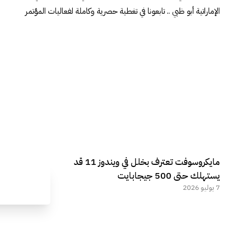
الإماراتية أبو ظبي .. تابعونا في تغطية حصرية وكاملة لفعاليات المؤتمر
مايكروسوفت تعترف بخلل في ويندوز 11 قد
يستهلك حتى 500 جيجابايت
7 يوليو 2026