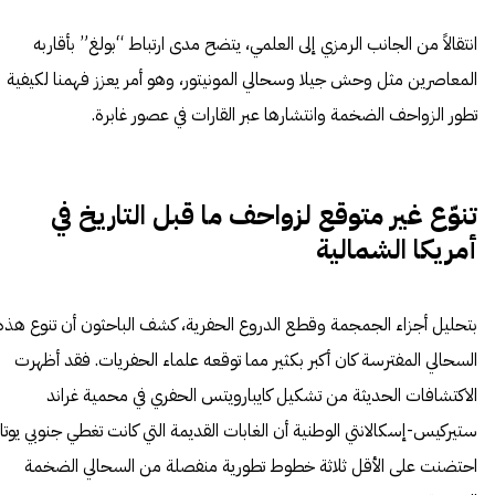
انتقالاً من الجانب الرمزي إلى العلمي، يتضح مدى ارتباط “بولغ” بأقاربه
المعاصرين مثل وحش جيلا وسحالي المونيتور، وهو أمر يعزز فهمنا لكيفية
تطور الزواحف الضخمة وانتشارها عبر القارات في عصور غابرة.
تنوّع غير متوقع لزواحف ما قبل التاريخ في
أمريكا الشمالية
بتحليل أجزاء الجمجمة وقطع الدروع الحفرية، كشف الباحثون أن تنوع هذه
السحالي المفترسة كان أكبر بكثير مما توقعه علماء الحفريات. فقد أظهرت
الاكتشافات الحديثة من تشكيل كايبارويتس الحفري في محمية غراند
ستيركيس-إسكالانتي الوطنية أن الغابات القديمة التي كانت تغطي جنوبي يوتا
احتضنت على الأقل ثلاثة خطوط تطورية منفصلة من السحالي الضخمة