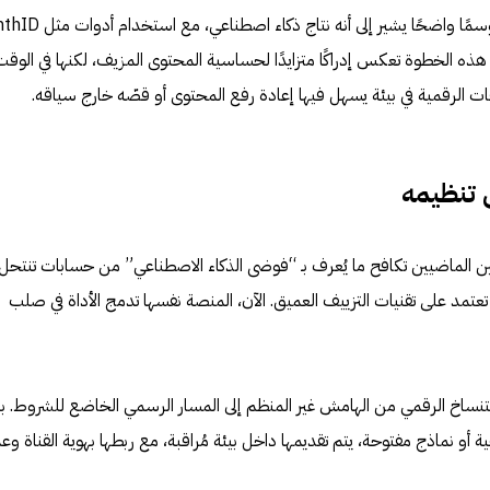
كل فيديو مولّد عبر الأفاتار سيحمل وسمًا واضحًا يشير إلى أنه نتاج ذكا
ية. هذه الخطوة تعكس إدراكًا متزايدًا لحساسية المحتوى المزيف، لكنها في الوقت
ات الرقمية في بيئة يسهل فيها إعادة رفع المحتوى أو قصّه خارج سياقه.
 تنظيمه
مين الماضيين تكافح ما يُعرف بـ “فوضى الذكاء الاصطناعي” من حسابات تنتحل
عتمد على تقنيات التزييف العميق. الآن، المنصة نفسها تدمج الأداة في صلب
تنساخ الرقمي من الهامش غير المنظم إلى المسار الرسمي الخاضع للشروط. ب
ة أو نماذج مفتوحة، يتم تقديمها داخل بيئة مُراقبة، مع ربطها بهوية القناة وع