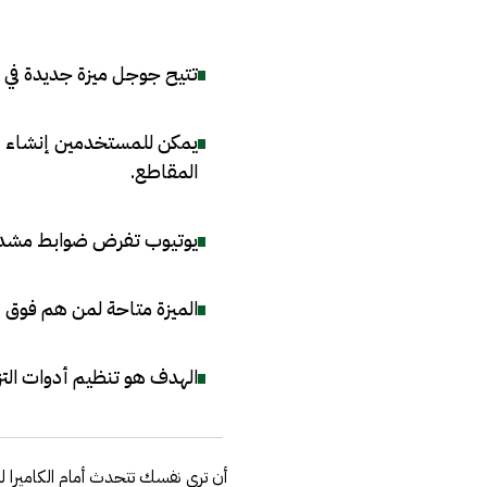
تتيح جوجل ميزة جديدة في YouTube Shorts لإنشاء أفاتار رقمي واقعي يشبه المستخدم
يمكن للمستخدمين إنشاء أ
المقاطع
.
يوتيوب تفرض ضوابط مشددة
الميزة متاحة لمن هم فوق 18 عامًا مع ضرورة وجود قناة يوتيوب قائمة
الهدف هو تنظيم أدوات التز
أن ترى نفسك تتحدث أمام الكاميرا ل