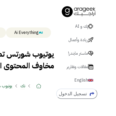
تٍك و AI
Ai Everything
ريادة وأعمال
يوتيوب شورتس تطلق
ماستر مايندز!
مخاوف المحتوى ا
مقالات وتقارير
English
تك
يوتيوب ش
تسجيل الدخول