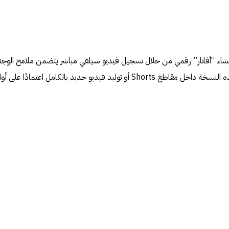
نشاء “أفاتار” رقمي من خلال تسجيل فيديو سيلفي مباشر يتضمن ملامح الوجه
ونبرة الصوت. بعدها يمكن إدراج هذه النسخة داخل مقاطع Shorts أو توليد فيديو جديد بالكامل اعتمادًا على 