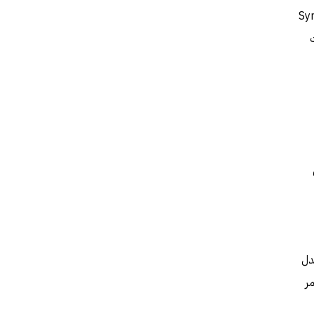
ء اصطناعي، مع استخدام أدوات مثل SynthID
دل
مر