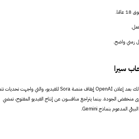
مًا.
عل.
ل زمني واضح.
اب سيرا
توقيت الإعلان لا يبدو عشوائيًا. يأتي ذلك بعد إعلان OpenAI إيقاف منصة Sora للفيديو، والتي واجهت تح
وى منخفض الجودة. بينما يتراجع منافسون عن إنتاج الفيديو المفتوح، تمضي
 المدعوم بنماذج Gemini.