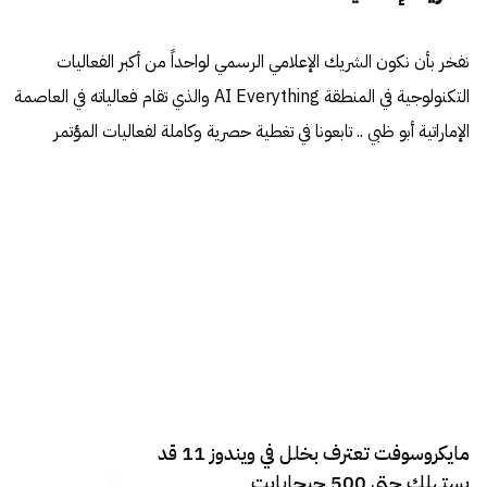
نفخر بأن نكون الشريك الإعلامي الرسمي لواحداً من أكبر الفعاليات
التكنولوجية في المنطقة AI Everything والذي تقام فعالياته في العاصمة
الإماراتية أبو ظبي .. تابعونا في تغطية حصرية وكاملة لفعاليات المؤتمر
مايكروسوفت تعترف بخلل في ويندوز 11 قد
يستهلك حتى 500 جيجابايت