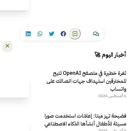
أخبار اليوم 🚀
ثغرة خطيرة في متصفح OpenAI تتيح
للمخترقين استهداف جهات اتصالك على
واتساب
6 أغسطس 2026
فضيحة تهز ميتا: إعلانات استخدمت صورا
مسيئة للأطفال أنشأها الذكاء الاصطناعي
6 أغسطس 2026