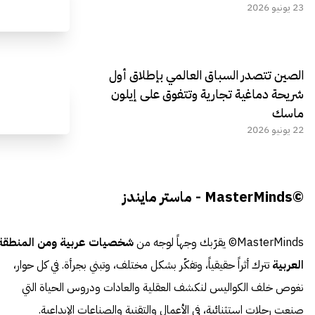
23 يونيو 2026
الصين تتصدر السباق العالمي بإطلاق أول
شريحة دماغية تجارية وتتفوق على إيلون
ماسك
22 يونيو 2026
©MasterMinds - ماستر مايندز
MasterMinds© يقرّبك وجهاً لوجه من
شخصيات عربية ومن المنطقة
العربية
تترك أثراً حقيقياً، وتفكّر بشكل مختلف، وتبني بجرأة. في كل حوار،
نغوص خلف الكواليس لنكشف العقلية والعادات ودروس الحياة التي
صنعت رحلات استثنائية، في الأعمال والتقنية والصناعات الإبداعية.