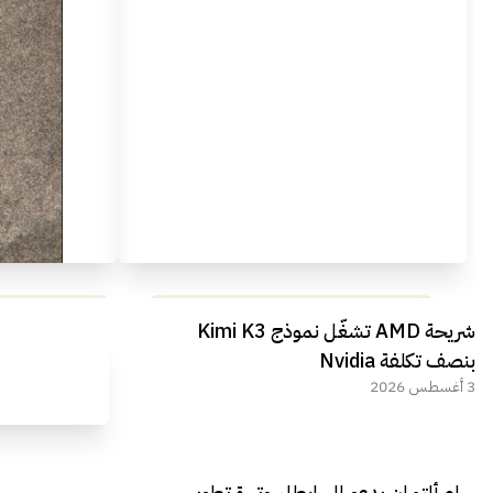
مراجعة شاملة لعملاق الألعاب
استعراض لأ
شريحة AMD تشغّل نموذج Kimi K3
الجديد REDMAGIC 11 AIR
بنصف تكلفة Nvidia
3 أغسطس 2026
سام ألتمان يدعو إلى إبطاء وتيرة تطوير