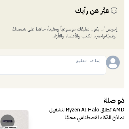
عبَّر عن رأيك
إحرص أن يكون تعليقك موضوعيّاً ومفيداً، حافظ على سُمعتكَ
الرقميَّةواحترم الكاتب والأعضاء والقُرّاء.
إضافة
ذو صلة
AMD تطلق Ryzen AI Halo لتشغيل
نماذج الذكاء الاصطناعي محليًا