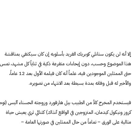
إلا أنه لن يكون ستانلي كوبريك الفريد بأسلوبه إن كان سيكتفي بمناقشة
هذا الموضوع وحسب، دون إيحاءات متفرعة ذكية في ثناياً كل مشهد، تمس
حتى الممثلين الموجودين فيه، علماً أنه كان فيلمه الأول بعد 12 عاماً،
والأخير له قبل وفاته بمدة بسيطة بعد الانتهاء من تصويره.
فيستخدم المخرج كلاً من
الطبيب
بيل هارفورد وزوجته الحسناء آليس (توم
كروز ونيكول كيدمان، المتزوجين في الواقع آنذاك) كثنائي ثري يعيش حياة
مثالية على الورق – تماماً من حال الممثلين في صورتها العامة –