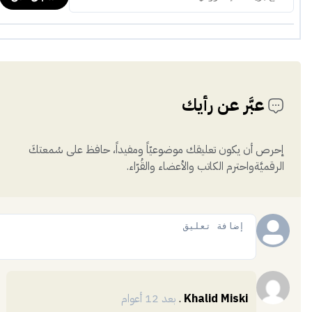
عبَّر عن رأيك
إحرص أن يكون تعليقك موضوعيّاً ومفيداً، حافظ على سُمعتكَ
الرقميَّةواحترم الكاتب والأعضاء والقُرّاء.
إضافة
Khalid Miski
.
بعد 12 أعوام