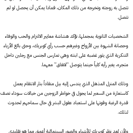
تتصل به زوجته وتخرجه من ذلك المكان، فماذا يمكن أن يحصل لو لم
تتصل.
الشخصيات الثانوية بمجملها، تؤكد هشاشة معايير الالتزام والحب والوفاء
وحصانة الشهوة بين الأزواج وغيرهم حسب رأي كوبريك، وحتى بائع الأزياء
التنكرية الذي يثور غضبه على ابنته وهي تمارس الجنس مع رجلين داخل
متجره، يغير رأيه كلياً حينما يتوصل “لاتفاق” معهما.
وذلك المنزل المذهل الذي يندس إليه بيل منقاداً بنار الانتقام يعمل
كاستعارة من السعير لما يجول في خواطر الزوجين من خيالات سوداء تصف
قدرة الرغبة وقوتها على استعباد عقول البشر في حال سماحهم لحدوث
لذلك.
ولأن بُعد نظر كوبريك للأشياء والصور السينمائية أعمق مما هو تقليدي