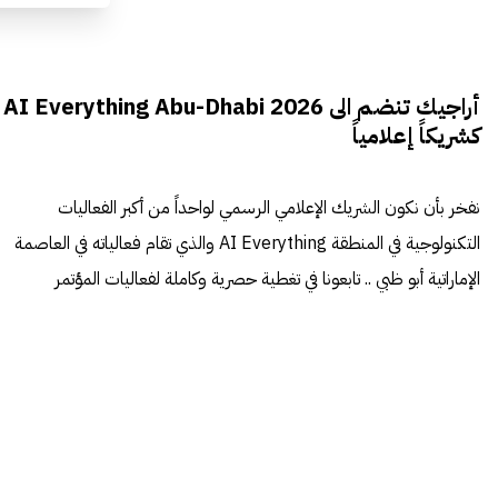
أراجيك تنضم الى AI Everything Abu-Dhabi 2026
كشريكاً إعلامياً
نفخر بأن نكون الشريك الإعلامي الرسمي لواحداً من أكبر الفعاليات
التكنولوجية في المنطقة AI Everything والذي تقام فعالياته في العاصمة
الإماراتية أبو ظبي .. تابعونا في تغطية حصرية وكاملة لفعاليات المؤتمر