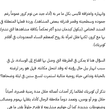
وانهياره واعترافه لآليس بكل ما مر به (أداء جيد من توم كروز عموماً رغم
جموده وسطحيته وقصر قدراته ببعض المشاهد)، وردة فعلها المتعقلة في
المشد الختامي (نيكول كيدمان تبدو أكثر تحكماً بكافة مشاهدها التي تشترك
بها مع كروز، لكنها تظل امرأة بلا روح كمعظم النساء المعدودات في أفلام
كوبريك).
السؤال هنا لا يمكن في الطريقة التي وصل بها القناع إلى الوسادة، بل في
سبب انهيار بيل حال رؤيته له وقد انتحل مكانته. فهل هو رمز لرغبته
بالخيانة وتداعي حياة زوجية مثالية استمرت لتسع سنين في ليلة وضحاها؟
تذكر أن كوبريك لطالما ركز أحداث أعماله خلال مدة زمنية قصيرة، أحياناً
خلال يوم أو يومين، وتعمد دوماً ملاحقة الرجال كأداء يثقلها بهموم ومصائب
وضغوطات شديدة. كما أن خواتيم مشاريعه لا تقترح حلولاً بقدر ما هي