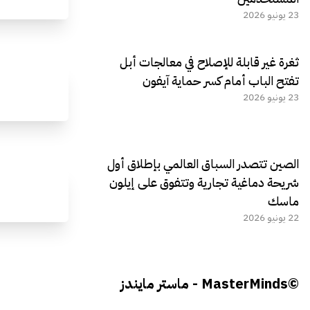
23 يونيو 2026
ثغرة غير قابلة للإصلاح في معالجات أبل
تفتح الباب أمام كسر حماية آيفون
23 يونيو 2026
الصين تتصدر السباق العالمي بإطلاق أول
شريحة دماغية تجارية وتتفوق على إيلون
ماسك
22 يونيو 2026
©MasterMinds - ماستر مايندز