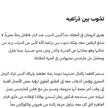
تذوب بين ذراعيه
يفترق الزوجان في الحفلة، تبدأ آليس الشرب عند البار، فتقابل رجلاً مجرياً، لا
تمانع الرقص معه، وتكاد تذوب بين ذراعيه كأنه كأس من الشراب يزيد من
ثمالتها وهو يحادثها عن العذرية و
الفن
وعن مدى حسنها، بينما يغازل
ويجامل بيل عارضتين مجهولتين في الجهة المقابلة.
يستمر كلاهما بإكمال حديثهما دونما رغبة حقيقية بإنهائه، آليس تترك الرجل
المجري وتؤجل الذهاب معه إلى الطابق العلوي لرؤية بعض الأعمال الفنية
إلى وقت آخر بحجة أنها متزوجة، ومسير بيل مع هاتين العارضتين يصل
لنهايته حين يستدعيه فيكتور زيغلر (سيدني بولاك) لإنقاذه من مأزق قيام
العاهرة التي كان معه بتناول جرعة زائدة من هيروين والكوكايين معاً.