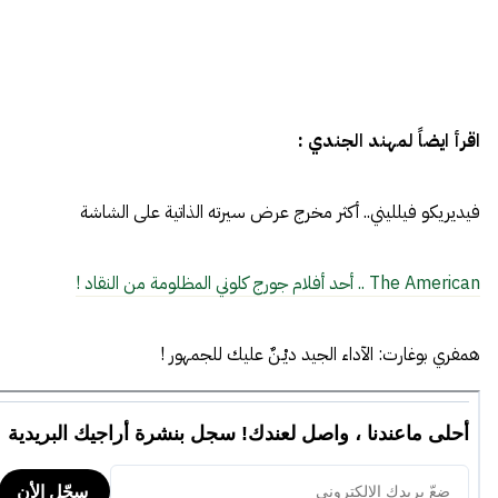
اقرأ ايضاً لمهند الجندي :
فيديريكو فيلليني.. أكثر مخرج عرض سيرته الذاتية على الشاشة
The American .. أحد أفلام جورج كلوني المظلومة من النقاد !
همفري بوغارت: الآداء الجيد ديْـنٌ عليك للجمهور !