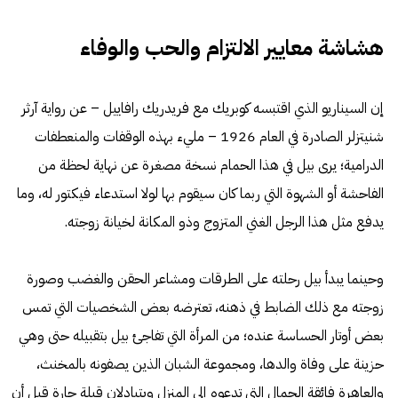
هشاشة معايير الالتزام والحب والوفاء
إن السيناريو الذي اقتبسه كوبريك مع فريدريك رافاييل – عن رواية آرثر
شنيتزلر الصادرة في العام 1926 – مليء بهذه الوقفات والمنعطفات
الدرامية؛ يرى بيل في هذا الحمام نسخة مصغرة عن نهاية لحظة من
الفاحشة أو الشهوة التي ربما كان سيقوم بها لولا استدعاء فيكتور له، وما
يدفع مثل هذا الرجل الغني المتزوج وذو المكانة لخيانة زوجته.
وحينما يبدأ بيل رحلته على الطرقات ومشاعر الحقن و
الغضب
وصورة
زوجته مع ذلك الضابط في ذهنه، تعترضه بعض الشخصيات التي تمس
بعض أوتار الحساسة عنده؛ من المرأة التي تفاجئ بيل بتقبيله حتى وهي
حزينة على وفاة والدها، ومجموعة الشبان الذين يصفونه بالمخنث،
والعاهرة فائقة الجمال التي تدعوه إلى المنزل ويتبادلان قبلة حارة قبل أن