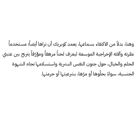
وهنا، بدلاً من الاكتفاء بسماعها، يعمد كوبريك أن تراها أيضاً؛ مستخدماً
نظرته وآلاته الإخراجية الموسعة ليعزف لحناً مرهقاً ومؤرّقاً يترنح بين عتبتي
الحلم والخيال، حول جنون النفس البشرية واستسلامها تجاه الشهوة
الجنسية، سواءً بحلّوها أو مرّها، بشرعيتها أو حرمتها.