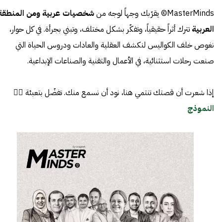
MasterMinds© يقرّبك وجهاً لوجه من
شخصيات عربية ومن المنطقة
العربية
تترك أثراً حقيقياً، وتفكّر بشكل مختلف، وتبني بجرأة. في كل حوار،
نغوص خلف الكواليس لنكشف العقلية والعادات ودروس الحياة التي
صنعت رحلات استثنائية، في الأعمال والتقنية والصناعات الإبداعية.
إذا شعرت أن قصتك تنتمي هنا، نود أن نسمع منك. تفضّل بتعبئة 👈🏼
النموذج