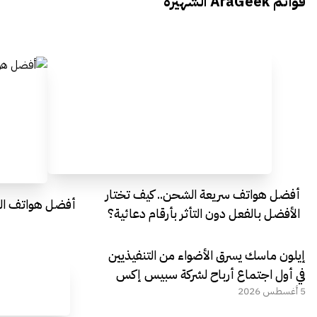
قوائم AraGeek الشهيرة
Egypt
Everything Egypt
أفضل هواتف سريعة الشحن.. كيف تختار
أفضل هواتف التصو
الأفضل بالفعل دون التأثر بأرقام دعائية؟
إيلون ماسك يسرق الأضواء من التنفيذيين
في أول اجتماع أرباح لشركة سبيس إكس
5 أغسطس 2026