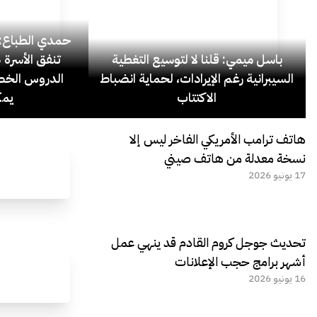
حمدي الطباع: 
باسل ميمي: قلنا لا لتوسيع التغطية
السيبرانية رغم الإيرادات، لحماية انضباط
الدروس الخص
الاكتتاب
يمك
هاتف ترامب الأمريكي الفاخر ليس إلا
نسخة معدلة من هاتف صيني
17 يونيو 2026
تحديث جوجل كروم القادم قد ينهي عمل
أشهر برامج حجب الإعلانات
16 يونيو 2026