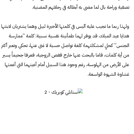
تصفية وراحة بال لما مضى به أبطاله في رحلاتهم المضنية.
ولهذا ربما ما تجيب عليه آليس في كلمتها الأخيرة لبيل وهما يشتريان لابنتها
هدايا عيد الميلاد، قد يوفر لهما طمأنينة نفسية نسبية: كلمة “ممارسة
الجنس” كحلٍ لمشكلتهما؛ كلغة تواصل حسية لا غنى عنها، تحكي وتعبر أكثر
من أية كلمات، قاما بالبحث عنها خارج قفص الزوجية، فعرفا جحيماً يسير
على الأرض من الهلوسة، رغم وجود هذا السبيل أمام أعينهما التي أعمتها
غشاوة الشهوة الواسعة.