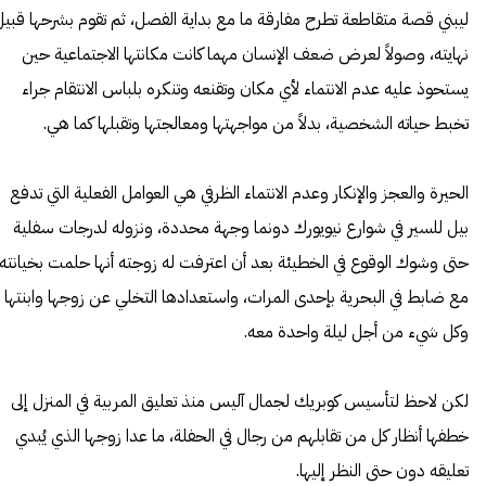
ليبني قصة متقاطعة تطرح مفارقة ما مع بداية الفصل، ثم تقوم بشرحها قبيل
نهايته، وصولاً لعرض ضعف الإنسان مهما كانت مكانتها الاجتماعية حين
يستحوذ عليه عدم الانتماء لأي مكان وتقنعه وتنكره بلباس الانتقام جراء
تخبط حياته الشخصية، بدلاً من مواجهتها ومعالجتها وتقبلها كما هي.
الحيرة والعجز والإنكار وعدم الانتماء الظرفي هي العوامل الفعلية التي تدفع
بيل للسير في شوارع نيويورك دونما وجهة محددة، ونزوله لدرجات سفلية
حتى وشوك الوقوع في الخطيئة بعد أن اعترفت له زوجته أنها حلمت بخيانته
مع ضابط في البحرية بإحدى المرات، واستعدادها التخلي عن زوجها وابنتها
وكل شيء من أجل ليلة واحدة معه.
لكن لاحظ لتأسيس كوبريك لجمال آليس منذ تعليق المربية في المنزل إلى
خطفها أنظار كل من تقابلهم من رجال في الحفلة، ما عدا زوجها الذي يُبدي
تعليقه دون حتى النظر إليها.