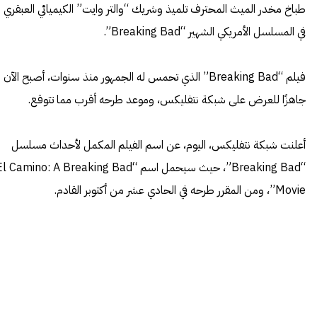
طباخ مخدر الميث المحترف تلميذ وشريك “والتر وايت” الكيميائي العبقري
في المسلسل الأمريكي الشهير “Breaking Bad”.
فيلم “Breaking Bad” الذي تحمس له الجمهور منذ سنوات، أصبح الآن
جاهزًا للعرض على شبكة نتفليكس، وموعد طرحه أقرب مما تتوقع.
أعلنت شبكة نتفليكس، اليوم، عن اسم الفيلم المكمل لأحداث مسلسل
“Breaking Bad”، حيث سيحمل اسم “l Camino: A Breaking Bad
Movie”، ومن المقرر طرحه في الحادي عشر من أكتوبر القادم.