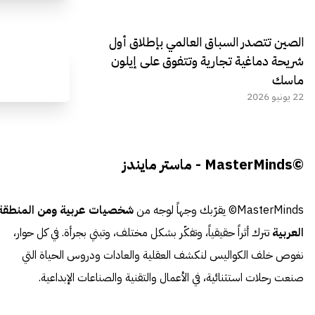
الصين تتصدر السباق العالمي بإطلاق أول
شريحة دماغية تجارية وتتفوق على إيلون
ماسك
22 يونيو 2026
©MasterMinds - ماستر مايندز
MasterMinds© يقرّبك وجهاً لوجه من
شخصيات عربية ومن المنطقة
العربية
تترك أثراً حقيقياً، وتفكّر بشكل مختلف، وتبني بجرأة. في كل حوار،
نغوص خلف الكواليس لنكشف العقلية والعادات ودروس الحياة التي
صنعت رحلات استثنائية، في الأعمال والتقنية والصناعات الإبداعية.