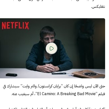
نتفليكس.
حتى الآن ليس واضحًا إن كان “برايان كرانستون/ والتر وايت” سيشارك في
فيلم “El Camino: A Breaking Bad Movie”، أم سيغيب عنه.