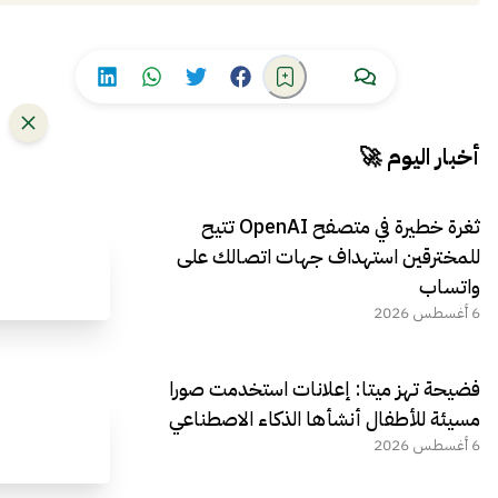
أخبار اليوم 🚀
ثغرة خطيرة في متصفح OpenAI تتيح
للمخترقين استهداف جهات اتصالك على
واتساب
6 أغسطس 2026
فضيحة تهز ميتا: إعلانات استخدمت صورا
مسيئة للأطفال أنشأها الذكاء الاصطناعي
6 أغسطس 2026