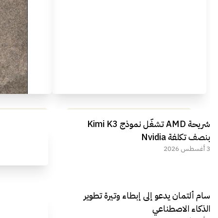
مراجعة شاملة لعملاق الألعاب
استعراض لأ
شريحة AMD تشغّل نموذج Kimi K3
الجديد REDMAGIC 11 AIR
بنصف تكلفة Nvidia
3 أغسطس 2026
سام ألتمان يدعو إلى إبطاء وتيرة تطوير
الذكاء الاصطناعي