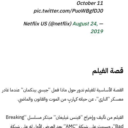
October 11
pic.twitter.com/PuoWBgfDJ0
August 24,
— Netflix US (@netflix)
2019
قصة الفيلم
القصة الأساسية للفيلم تدور حول ماذا فعل “جيسي بينكمان” عندما غادر
معسكر “النازي”، عن حياته كهاربٍ من الموت والقانون والماضي.
الفيلم من تأليف وإخراج “فينس غيليغان” مبتكر مسلسل “Breaking
Bad”، وسيبث على شبكة “AMC” بعد العرض الأول له على شبكة