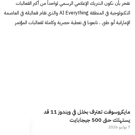
نفخر بأن نكون الشريك الإعلامي الرسمي لواحداً من أكبر الفعاليات
التكنولوجية في المنطقة AI Everything والذي تقام فعالياته في العاصمة
الإماراتية أبو ظبي .. تابعونا في تغطية حصرية وكاملة لفعاليات المؤتمر
مايكروسوفت تعترف بخلل في ويندوز 11 قد
يستهلك حتى 500 جيجابايت
7 يوليو 2026