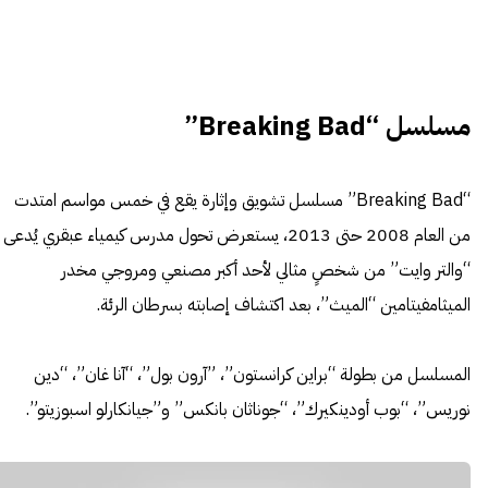
مسلسل “Breaking Bad”
“Breaking Bad” مسلسل تشويق وإثارة يقع في خمس مواسم امتدت
من العام 2008 حتى 2013، يستعرض تحول مدرس كيمياء عبقري يُدعى
“والتر وايت” من شخصٍ مثالي لأحد أكبر مصنعي ومروجي مخدر
الميثامفيتامين “الميث”، بعد اكتشاف إصابته بسرطان الرئة.
المسلسل من بطولة “براين كرانستون”، ”آرون بول”، “آنا غان”، “دين
نوريس”، “بوب أودينكيرك”، “جوناثان بانكس” و”جيانكارلو اسبوزيتو”.