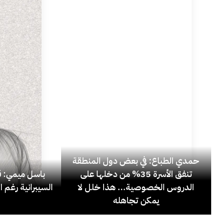
حمدي الطباع: في بعض دول المنطقة
تنفق الأسرة 35% من دخلها على
باسل ميمي: قل
الدروس الخصوصية… هذا خلل لا
السيبرانية رغم ا
يمكن تجاهله