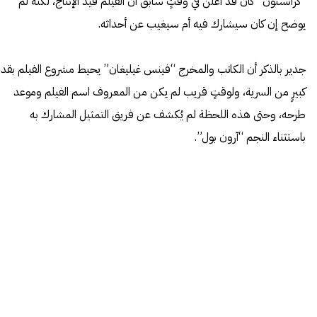
“كرانستون” كان قد أعلن في وقتٍ سابق أن الفيلم قيد الإنتاج، لكنه لم
يوضح إن كان سيشارك فيه أم سيغيب عن أحداثه.
جدير بالذكر أن الكاتب والمخرج “فينس غيليغان” يحيط مشروع الفيلم بقدرٍ
كبيرٍ من السرية، ولوقتٍ قريب لم يكن من المعروف اسم الفيلم وموعد
طرحه، وحتى هذه اللحظة لم يُكشف عن فريق التمثيل المشارك به
باستثناء النجم “آرون بول”.