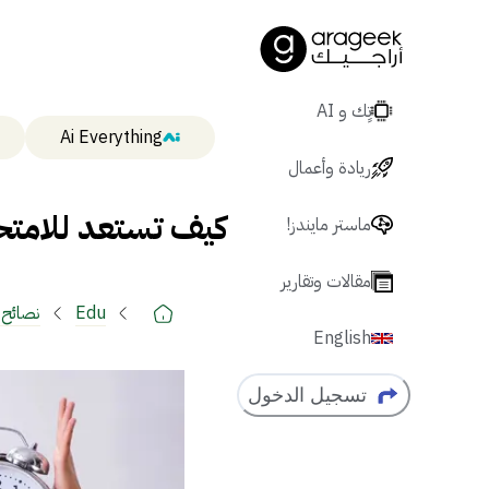
تٍك و AI
Ai Everything
ريادة وأعمال
كيف تستعد للامتحان
ماستر مايندز!
مقالات وتقارير
Edu
نصائح ل
English
تسجيل الدخول