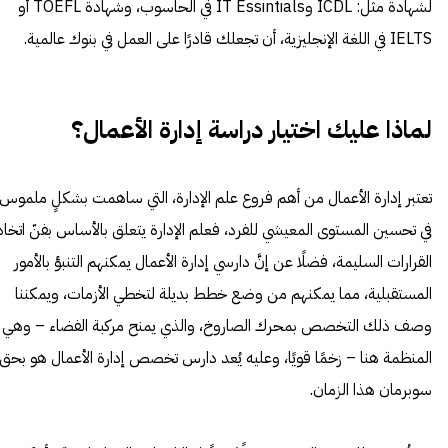
لشهادة مثل: ICDL وIT Essintials في الحاسوب، وشهادة TOEFL أو
IELTS في اللغة الإنجليزية، أن تجعلك قادرًا على العمل في بنوك عالمية.
لماذا عليك اختيار دراسة إدارة الأعمال؟
تعتبر إدارة الأعمال من أهم فروع علم الإدارة، التي ساهمت بشكلٍ ملموس
في تحسين المستوى المعيشي للفرد، فعلم الإدارة يتعلق بالأساس بفنّ اتخاذ
القرارات السليمة، فضلًا عن إنَّ دارسي إدارة الأعمال يمكنهم التنبؤ بالأمور
المستقبلية، مما يمكنهم من وضع خطط بديلة لتخطي الأزمات، ويمكننا
وصف ذلك التخصص بمحرك الصاروخ، والذي يمنح مركبة الفضاء – وهي
المنظمة هنا – زخمًا قويًا، وعليه يُعد دارس تخصص إدارة الأعمال هو بحق
سوبرمان هذا الزمان.