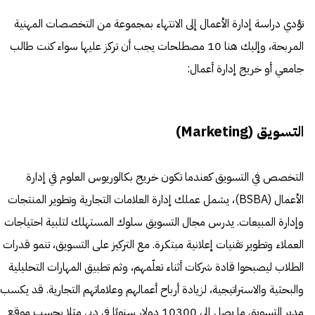
تؤدي دراسة إدارة الأعمال إلى الانتهاء بمجموعة من التخصصات المهنية
المربحة، وإليك هنا 10 مصطلحات يجب أن تركز عليها سواء كنت طالب
جامعي أو خريج إدارة أعمال:
التسويق (Marketing)
التخصص في التسويق كعندما تكون خريج بكالوريوس العلوم في إدارة
الأعمال (BSBA)، يشمل عملك إدارة العلامات التجارية وتطوير المنتجات
وإدارة المبيعات. يدرس مجال التسويق سلوك المستهلك لتلبية احتياجات
العملاء وتطوير تقنيات إعلانية مبتكرة. مع التركيز على التسويق، تنمو قدرات
الطلاب ليصبحوا قادة شركات أثناء تعلّمهم، وثم تطبيق المهارات التحليلية
والبحثية والاستراتيجية، لزيادة أرباح أعمالهم وعلاماتهم التجارية. قد يكسب
مدير التسويق ما يصل إلى 10300 دولار سنويًا في دبي مثلا بحسب موقع