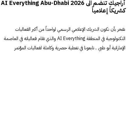
أراجيك تنضم الى AI Everything Abu-Dhabi 2026
كشريكاً إعلامياً
نفخر بأن نكون الشريك الإعلامي الرسمي لواحداً من أكبر الفعاليات
التكنولوجية في المنطقة AI Everything والذي تقام فعالياته في العاصمة
الإماراتية أبو ظبي .. تابعونا في تغطية حصرية وكاملة لفعاليات المؤتمر