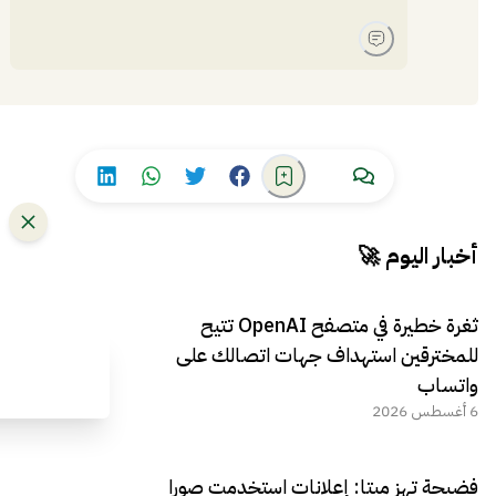
أخبار اليوم 🚀
ثغرة خطيرة في متصفح OpenAI تتيح
للمخترقين استهداف جهات اتصالك على
واتساب
6 أغسطس 2026
فضيحة تهز ميتا: إعلانات استخدمت صورا