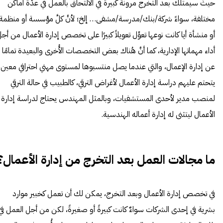
حيثُ سيمتلك بعد التخرج مرونةً كبيرةً في الالتحاق بالعمل في عدّة أماكن
مختلفة، سواءً شركة/بنك/مدرسة/مشفى… إلخ؛ لأنَّ كلَّ مؤسسة أو منظمة
أو منشأة أيا كانت نوعها تعوِّل تعويلاً كبيرًا على تخصص إدارة الأعمال من أج
أداء مهماتها الإدارية، كما أنَّ هُناك بعض التخصصات الأُخرى والبعيدة تمامًا
عن إدارة الإعمال، والتي عندما يصل منتسبوها لمستوى مهني احترافي معين،
يتحتم عليهم دراسة إدارة الأعمال لأغراض الترقي، كالطبيب في حالة الترقي
لمنصب مدير لأحدى المستشفيات، وبالمثل المهندس يحتاج لدراسة إدارة
الأعمال ليتثنى له إدارة أعماله الهندسية.
ما مجالات العمل بعد التخرج من إدارة الأعمال؟
في تخصص إدارة الأعمال وبعد التخرج، يمكن لك أن تعمل كخبير موارد
بشرية في إحدى الشركات سواءٌ كانت كبيرةً أو صغيرةً، لكن من أجل العمل في