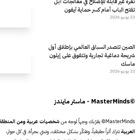
ثغرة غير قابلة للإصلاح في معالجات أبل
تفتح الباب أمام كسر حماية آيفون
23 يونيو 2026
الصين تتصدر السباق العالمي بإطلاق أول
شريحة دماغية تجارية وتتفوق على إيلون
ماسك
22 يونيو 2026
©MasterMinds - ماستر مايندز
MasterMinds© يقرّبك وجهاً لوجه من
شخصيات عربية ومن المنطقة
العربية
تترك أثراً حقيقياً، وتفكّر بشكل مختلف، وتبني بجرأة. في كل حوار،