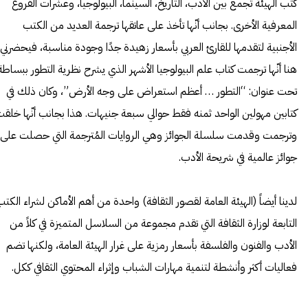
كتب الهيئة تجمع بين الأدب، التاريخ، السينما، البيولوجيا، وعشرات الفروع
المعرفية الأخرى. بجانب أنّها تأخذ على عاتقها ترجمة العديد من الكتب
الأجنبية لتقدمها للقارئ العربي بأسعار زهيدة جدًا وجودة مناسبة، فيحضرني
هنا أنّها ترجمت كتاب علم البيولوجيا الأشهر الذي يشرح نظرية التطور ببساطة
تحت عنوان: “التطور … أعظم استعراض على وجه الأرض”، وكان ذلك في
كتابين مهولين الواحد ثمنه فقط حوالي سبعة جنيهات. هذا بجانب أنّها خلق
وترجمت وقدمت سلسلة الجوائز وهي الروايات المُترجمة التي حصلت على
جوائز عالمية في شريحة الأدب.
لدينا أيضاً (الهيئة العامة لقصور الثقافة) واحدة من أهم الأماكن لشراء الكت
التابعة لوزارة الثقافة التي تقدم مجموعة من السلاسل المتميزة في كلاً من
الأدب والفنون والفلسفة بأسعار رمزية على غرار الهيئة العامة، ولكنها تضم
فعاليات أكثر وأنشطة لتنمية مهارات الشباب وإثراء المحتوي الثقافي ككل.