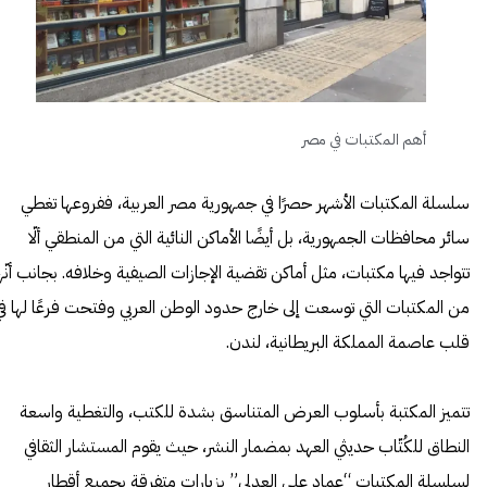
أهم المكتبات في مصر
سلسلة المكتبات الأشهر حصرًا في جمهورية مصر العربية، ففروعها تغطي
سائر محافظات الجمهورية، بل أيضًا الأماكن النائية التي من المنطقي ألّا
تتواجد فيها مكتبات، مثل أماكن تقضية الإجازات الصيفية وخلافه. بجانب أنّه
من المكتبات التي توسعت إلى خارج حدود الوطن العربي وفتحت فرعًا لها في
قلب عاصمة المملكة البريطانية، لندن.
تتميز المكتبة بأسلوب العرض المتناسق بشدة للكتب، والتغطية واسعة
النطاق للكُتّاب حديثي العهد بمضمار النشر، حيث يقوم المستشار الثقافي
لسلسلة المكتبات “عماد علي العدلي” بزيارات متفرقة بجميع أقطار