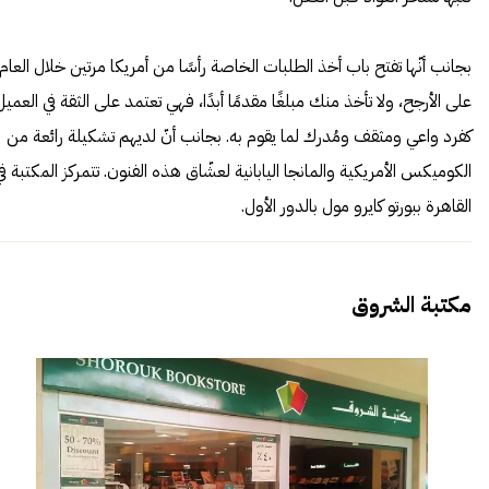
بجانب أنّها تفتح باب أخذ الطلبات الخاصة رأسًا من أمريكا مرتين خلال العام
على الأرجح، ولا تأخذ منك مبلغًا مقدمًا أبدًا، فهي تعتمد على الثقة في العميل
كفرد واعي ومثقف ومُدرك لما يقوم به. بجانب أنّ لديهم تشكيلة رائعة من
الكوميكس الأمريكية والمانجا اليابانية لعشّاق هذه الفنون. تتمركز المكتبة ف
القاهرة ببورتو كايرو مول بالدور الأول.
مكتبة الشروق