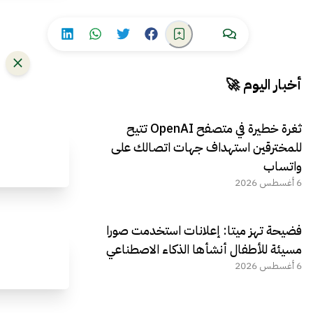
أخبار اليوم 🚀
ثغرة خطيرة في متصفح OpenAI تتيح
للمخترقين استهداف جهات اتصالك على
واتساب
6 أغسطس 2026
فضيحة تهز ميتا: إعلانات استخدمت صورا
مسيئة للأطفال أنشأها الذكاء الاصطناعي
6 أغسطس 2026