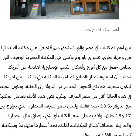
أهم المكتبات في مصر
من أهم المكتبات في مصر والتي تستحق شهرةً تطغى على مكتبة ألف ذاتها
من وجهة نظري، فشيري بلوزوم بوكس هي المكتبة المصرية الوحيدة التي
تتعامل حصرًا مع كل أنواع وأشكال الكتب الإنجليزية القادمة من أمريكا.
بجانب أنّ أسعارها تمتاز بالطابع المباشر، فالمكتبة تأتي بالكتب من أمريكا
ليكون سعرها هو ناتج التحويل المباشر من الدولار إلى الجنيه، ويكون الجنيه
في هذه الحالة أقل من سعر الصرف البنكي، ففي هذه الأثناء تتعامل المكتبة
مع الدولار بـ13.5 جنيه فقط، وليس سعر الصرف المتداول الذي يتراوح بين
17 و18 جنيهًا، ولا يزيد على سعر الكتاب أي شيء إضافي مثل الجمارك
والضريبة المضافة كسائر المكتبات. لذلك، تجد أسعارها متهاودةً وتشكيلة
كتبها تسحر الفؤاد قبل العقل.