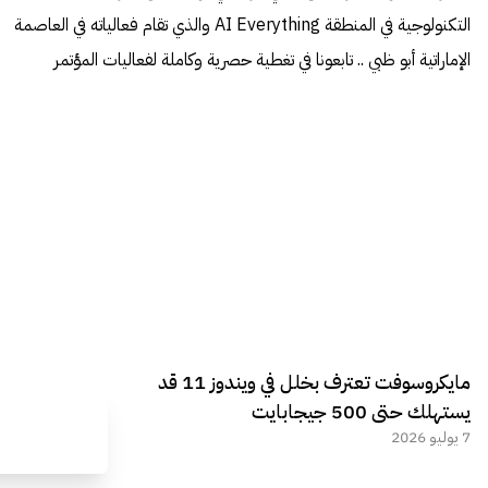
التكنولوجية في المنطقة AI Everything والذي تقام فعالياته في العاصمة
الإماراتية أبو ظبي .. تابعونا في تغطية حصرية وكاملة لفعاليات المؤتمر
مايكروسوفت تعترف بخلل في ويندوز 11 قد
يستهلك حتى 500 جيجابايت
7 يوليو 2026