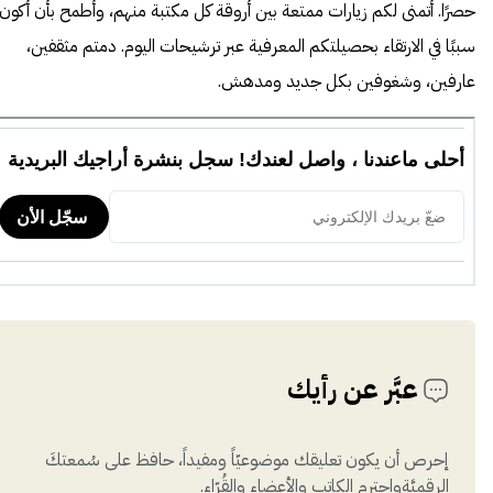
حصرًا. أتمنى لكم زيارات ممتعة بين أروقة كل مكتبة منهم، وأطمح بأن أكون
سببًا في الارتقاء بحصيلتكم المعرفية عبر ترشيحات اليوم. دمتم مثقفين،
عارفين، وشغوفين بكل جديد ومدهش.
عبَّر عن رأيك
إحرص أن يكون تعليقك موضوعيّاً ومفيداً، حافظ على سُمعتكَ
الرقميَّةواحترم الكاتب والأعضاء والقُرّاء.