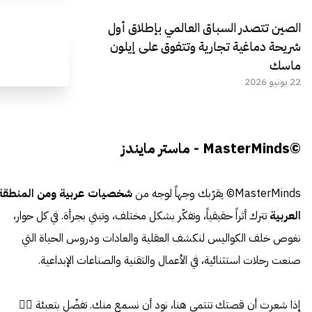
الصين تتصدر السباق العالمي بإطلاق أول
شريحة دماغية تجارية وتتفوق على إيلون
ماسك
22 يونيو 2026
©MasterMinds - ماستر مايندز
MasterMinds© يقرّبك وجهاً لوجه من
شخصيات عربية ومن المنطقة
العربية
تترك أثراً حقيقياً، وتفكّر بشكل مختلف، وتبني بجرأة. في كل حوار،
نغوص خلف الكواليس لنكشف العقلية والعادات ودروس الحياة التي
صنعت رحلات استثنائية، في الأعمال والتقنية والصناعات الإبداعية.
إذا شعرت أن قصتك تنتمي هنا، نود أن نسمع منك. تفضّل بتعبئة 👈🏼