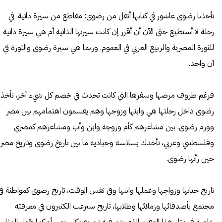
تأخذنا رضوى عاشور في كتابها أثقل من رضوى: مقاطع من سيرة ذاتية. في
رحلة لا أستطيع حتى الآن أن أقرر إن كانت سيرتها الذاتية أم هي سيرة ذاتية
للثورة المصرية والربيع العربي في العموم. وربما هي سيرة رضوى والثورة في
آن واحد.
فرغم ظروف مرضها وسفرها التي كانت تحدث في خضم كل شيء آخر، تأخذن
رضوى داخل رحلتها هي وابنها وزوجها وهم يقسمون اهتمامهم بين مصر
وورم رضوى. بين مشاعرهم كأم وزوجة وابن وأب ومشاعرهم كمصري
وفلسطيني وعربي، تأخذك بسلاسة وحيادية ما بين تاريخ رضوى وتاريخ مصر
حين رأتها رضوى.
تاريخ حياتها وزواجها وعملها وابنها وفي نفس الوقت، تاريخ رضوى كمواطنة في
مجتمع بأصدقائها وزملائها وطلابها، تاريخ سيرغب الكثيرون في معرفته