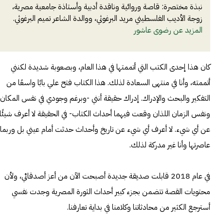
نبذة مختصرة: قاصة وروائية وناقدة أدبية وأستاذة جامعية مصرية،
زوجة الأديب الفلسطيني مريد البرغوثي، ووالدة الشاعر تميم البرغوثي.
المزيد عن
رضوى عاشور
كان هذا إحدى الكتب التي أتممتها في هذا العام، وبصعوبة شديدة لكنني
أتممته، وأنا في منتهى السعادة لذلك. هذا الكتاب فتح علي بابًا واسعًا من
التفكير والبحث والإدراك. إدراك حقيقة أنني -وبرغم وجودي في نفس المكان
ونفس الزمان اللذان وقعت فيهما أحداث الكتاب- في الحقيقة لا أعرف شيئًا
عن أي شيء. لا أعرف أي شيء عن تاريخ وأحداث حدثت أمام عيني بل وربما
عاصرتها وأنا غير مدركة لذلك.
في عام 2018 قابلت صديقة جديدة أصبحت الآن من أعز أصدقائي، ولأن
محتويات القصة تتضمن بجزء كبير أحداث الثورة المصرية وجدت نفسي
أسترجع الكثير من محادثاتنا وكلامنا في بداية تعارفنا.