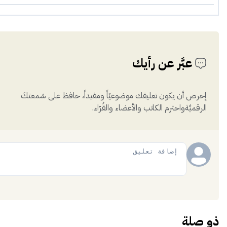
عبَّر عن رأيك
إحرص أن يكون تعليقك موضوعيّاً ومفيداً، حافظ على سُمعتكَ
الرقميَّةواحترم الكاتب والأعضاء والقُرّاء.
إضافة
ذو صلة