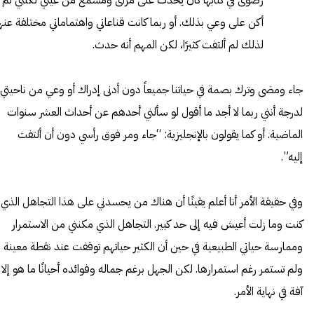
رضوى في كتابها كان يحدث على مرأى ومسمع من عيني لكنني لم
أكن على وعي بذلك. أو ربما كانت قناعاتي واهتماماتي مختلفة عنها
لذلك لم ألتفت كثيرًا، لكن المهم أنه حدث.
جاء ومضى وترك بصمة في حياتنا جميعاً دون أدنى إدراك أو وعي من ناحيتي
لدرجة أنني ربما لا أجد ما أقول لو سألني أحدهم عن أحداث العشر سنوات
الماضية. أو كما يقولون بالإنجليزية: “جاء ومر فوق رأسي دون أن ألتفت
إليه”.
وفي حقيقة الأمر أنا أعلم يقينًا أن هناك من يحسدني على هذا التجاهل الذي
كنت وما زلت أعيش فيه إلى حد كبير. التجاهل الذي مكنني من الاستمرار
وممارسة حياتي الطبيعية في حين أن الكثير حياتهم توقفت عند نقطة معينة
ولم تستمر رغم استمرارها. لكن الجهل برغم جماله وفوائده أحيانًا ما هو إلا
آفة في نهاية الأمر.