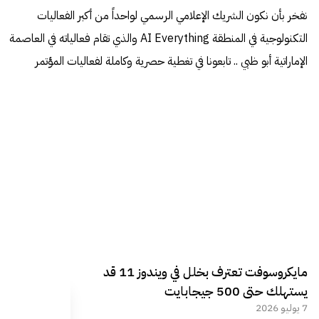
نفخر بأن نكون الشريك الإعلامي الرسمي لواحداً من أكبر الفعاليات
التكنولوجية في المنطقة AI Everything والذي تقام فعالياته في العاصمة
الإماراتية أبو ظبي .. تابعونا في تغطية حصرية وكاملة لفعاليات المؤتمر
مايكروسوفت تعترف بخلل في ويندوز 11 قد
يستهلك حتى 500 جيجابايت
7 يوليو 2026