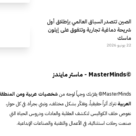
الصين تتصدر السباق العالمي بإطلاق أول
شريحة دماغية تجارية وتتفوق على إيلون
ماسك
22 يونيو 2026
©MasterMinds - ماستر مايندز
MasterMinds© يقرّبك وجهاً لوجه من
شخصيات عربية ومن المنطقة
العربية
تترك أثراً حقيقياً، وتفكّر بشكل مختلف، وتبني بجرأة. في كل حوار،
نغوص خلف الكواليس لنكشف العقلية والعادات ودروس الحياة التي
صنعت رحلات استثنائية، في الأعمال والتقنية والصناعات الإبداعية.