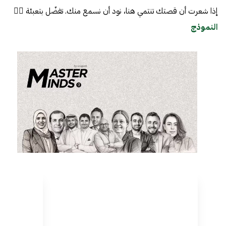
إذا شعرت أن قصتك تنتمي هنا، نود أن نسمع منك. تفضّل بتعبئة 👈🏼
النموذج