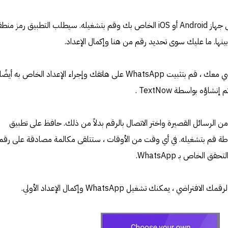
1. قم بتثبيت تطبيق TextNow على جهاز Android أو iOS الخاص بك وقم بتشغيله. سيطلب التطبيق رمز 
2. بمجرد أن يكون لديك رقم افتراضي معك ، قم بتثبيت WhatsApp على هاتفك وإجراء الإعداد الخاص به أيضًا
ؤه بواسطة TextNow .
قق من الرسائل القصيرة واختر الاتصال بالرقم بدلاً من ذلك. حافظ على تطبيق
 أو ببساطة قم بتشغيله. في أي وقت من الأوقات ، ستتلقى مكالمة مصادقة على رقم