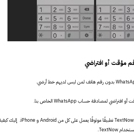
رقم مؤقت أو افتراضي
اضي لمصادقة حساب WhatsApp الخاص بنا.
من بين جميع الحلول المتاحة ، يعد TextNow تطبيقًا موثوقًا يعمل على كل من Android و iPhone. إليك ك