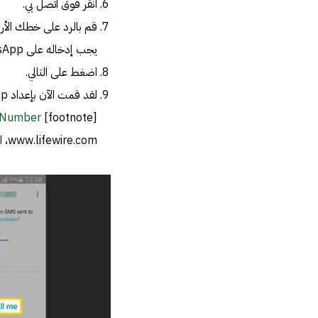
انقر فوق اتصل بي.
يجب إدخاله على WhatsApp.
اضغط على التالي.
 Number،
[footnote]
www.lifewire.com، اطّلع عليه بتاريخ 11/8/2022[/footnote]