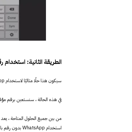
الطريقة الثانية: استخدام 
سيكون هذا حلًا مثاليًا لاستخدام WhatsApp بدون رقم هاتف لمن ليس لديهم خط أرضي.
في هذه الحالة ، سنستعين برقم مؤقت أو افتر
استخدام WhatsApp بدون رقم باستخدام TextNow.