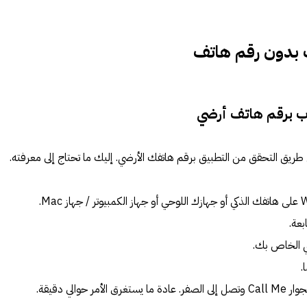
 بدون رقم هات
ف
 اب برقم هاتف أرضي
عة.
ي الخاص بك.
.
مر حوالي دقيقة.