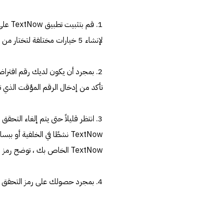
لإنشاء 5 خيارات مختلفة لتختار من بينها. ما عليك سوى تحديد رقم من هنا وإكمال الإعداد.
تأكد من إدخال الرقم المؤقت الذي تم إنشا
3. انتظر قليلاً حتى يتم إلغاء التح
TextNow نشطًا في الخلفية
TextNow الخاص بك ، توضح رمز التحقق الخاص بـ WhatsApp.
4. بمجرد حصولك على رمز التحقق لرقمك الافتراضي ، يمكنك تشغيل WhatsApp وإكمال الإعداد الأولي.