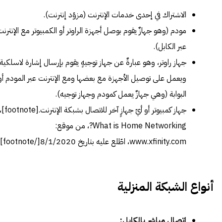
الاشتراك في إحدى خدمات الإنترنت (مزوّد إنترنت).
مودم (وهو جهازٌ يقوم بوصل أجهزة الراوتر أو الكمبيوتر مع الإنترن
عبر الكابل).
جهاز راوتر، وهو عبارةٌ عن جهاز توجيهٍ يقوم بإرسال إشارة لاسلكية،
ويعمل على توصيل الأجهزة مع بعضها ومع الإنترنت عبر المودم أو
البوابة (وهي جهازٌ يعمل كمودم وجهاز توجيه).
جهاز كمبيوتر أو أيّ جهازٍ آخر للاتصال بشبكة الإنترنت.[footnote]،
What is Home Networking?
، من موقع:
www.xfinity.com، اطّلع عليه بتاريخ 8/1/2020[/footnote]
أنواع الشبكة المنزلية
اتصال مباشر بالكابل: