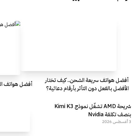
Egypt
Everything Egypt
أفضل هواتف سريعة الشحن.. كيف تختار
أفضل هواتف التصو
الأفضل بالفعل دون التأثر بأرقام دعائية؟
شريحة AMD تشغّل نموذج Kimi K3
بنصف تكلفة Nvidia
3 أغسطس 2026