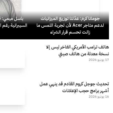
جومانا كرم: عدّلنا توزيع الميزانيات
باسل ميمي: قل
لدعم متاجر Acer لأن تجربة اللمس ما
السيبرانية رغم ا
زالت تحسم قرار الشراء
هاتف ترامب الأمريكي الفاخر ليس إلا
نسخة معدلة من هاتف صيني
17 يونيو 2026
تحديث جوجل كروم القادم قد ينهي عمل
أشهر برامج حجب الإعلانات
16 يونيو 2026