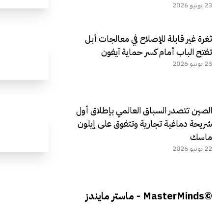
23 يونيو 2026
ثغرة غير قابلة للإصلاح في معالجات أبل
تفتح الباب أمام كسر حماية آيفون
23 يونيو 2026
الصين تتصدر السباق العالمي بإطلاق أول
شريحة دماغية تجارية وتتفوق على إيلون
ماسك
22 يونيو 2026
©MasterMinds - ماستر مايندز