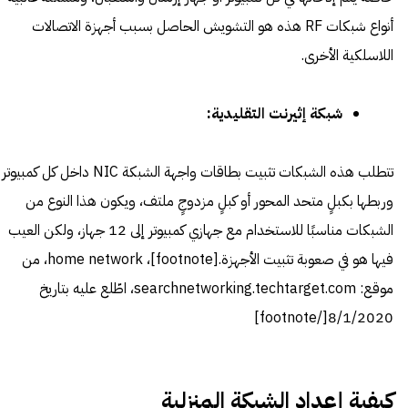
أنواع شبكات RF هذه هو التشويش الحاصل بسبب أجهزة الاتصالات
اللاسلكية الأخرى.
شبكة إثيرنت التقليدية:
تتطلب هذه الشبكات تثبيت بطاقات واجهة الشبكة NIC داخل كل كمبيوتر
وربطها بكبلٍ متحد المحور أو كبلٍ مزدوجٍ ملتف، ويكون هذا النوع من
الشبكات مناسبًا للاستخدام مع جهازي كمبيوتر إلى 12 جهاز، ولكن العيب
فيها هو في صعوبة تثبيت الأجهزة.[footnote]،
home network
، من
موقع: searchnetworking.techtarget.com، اطّلع عليه بتاريخ
8/1/2020[/footnote]
كيفية إعداد الشبكة المنزلية