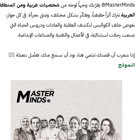
MasterMinds© يقرّبك وجهاً لوجه من
شخصيات عربية ومن المنطقة
العربية
تترك أثراً حقيقياً، وتفكّر بشكل مختلف، وتبني بجرأة. في كل حوار،
نغوص خلف الكواليس لنكشف العقلية والعادات ودروس الحياة التي
صنعت رحلات استثنائية، في الأعمال والتقنية والصناعات الإبداعية.
إذا شعرت أن قصتك تنتمي هنا، نود أن نسمع منك. تفضّل بتعبئة 👈🏼
النموذج