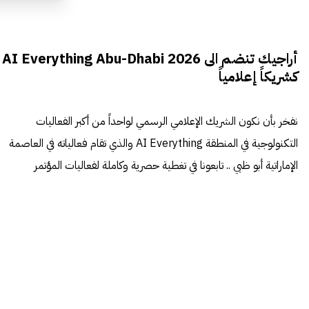
أراجيك تنضم الى AI Everything Abu-Dhabi 2026
كشريكاً إعلامياً
نفخر بأن نكون الشريك الإعلامي الرسمي لواحداً من أكبر الفعاليات
التكنولوجية في المنطقة AI Everything والذي تقام فعالياته في العاصمة
الإماراتية أبو ظبي .. تابعونا في تغطية حصرية وكاملة لفعاليات المؤتمر