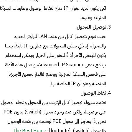
لكي يكون لدينا عنوان IP متاح لنقاط الوصول وطابعات الشبك
المنزلية وغيرها.
توصيل المحول
حيث نقوم بتوصيل كابل بين منفذ LAN للراوتر الجديد
والمحول، إذ تأتي بعض المحولات مع عناوين IP ثابتة، بينما
يكون للبعض الآخر أداةٌ للعثور على الجهاز ويمكن استخدام
برنامج يدعى Advanced IP Scanner، وتعمل هذه الأداة
على فحص الشبكة المنزلية ووضع قائمةٍ بجميع الأجهزة
المتصلة وعنواين IP الخاصة بها.
نقاط الوصول
تعتمد سهولة توصيل كابل الإثرنت بين المحول ونقطة الوصول
على نوعيهما، ولكن عند وجود محول (switch) بدون POE
نحن إذًا بحاجةٍ إلى محول POE لوضعه بين نقطة الوصول
والمحول (switch). [footnote]،
The Best Home