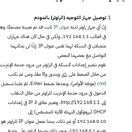
توصيل جهاز التوجيه (الراوتر) بالمودم
إنّ أي جهاز راوتر لديه
عنوان IP
ثابت قد تم تعيينه مصنعيًّا، وه
في الغالب
192.168.1.1
، ولكن في حال كان هناك جهازان
متصلان في الشبكة لهما نفس عنوان IP ،إذًا لن يمكنهما
التواصل مع بعضهما البعض.
نقوم بتغيير إعدادات الشبكة في الراوتر من مزود خدمة الإنترنت
من خلال الضغط على زرَّي ويندوز وR معًا، ومن ثم نكتب
cmd
(موجّه الأوامر)، وبعدها نضغط Enter، ثمّ علينا تسجيل
الدخول في مزود خدمة الإنترنت للراوتر من خلال الذهاب
إلى
http://192.168.1.1
، وتغيير نطاق الـ IP في إعدادات
DHCP (بروتوكول التهيئة الآلية للمضيفين) إلى
192.168.0.10 أو غير ذلك، بينما نجعل عنوان IP للراوتر هو
نفسه 192.168.0.1، وبعد ذلك نضبط الراوتر على وضع