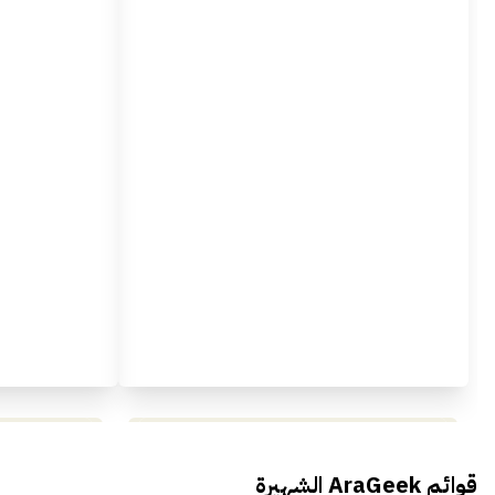
محمد بدوي من Falak Startups
يتحدث الى أراجيك خلال فعاليات Ai
يتحدثان ال
قوائم AraGeek الشهيرة