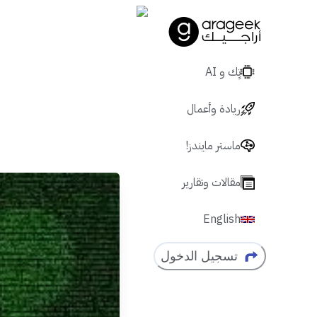
تٍك و AI
ريادة وأعمال
ماستر مايندز!
مقالات وتقارير
English
تسجيل الدخول