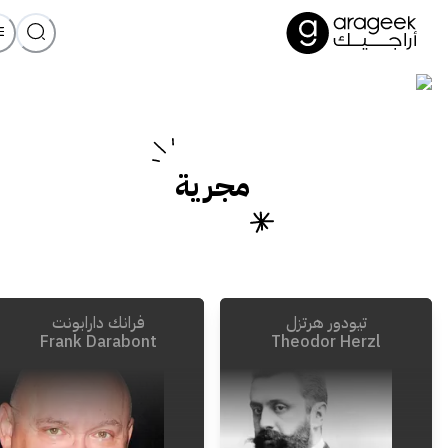
مجرية
تيودور هرتزل
فرانك دارابونت
Frank Darabont
Theodor Herzl