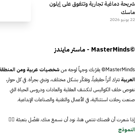
شريحة دماغية تجارية وتتفوق على إيلون
ماسك
22 يونيو 2026
©MasterMinds - ماستر مايندز
MasterMinds© يقرّبك وجهاً لوجه من
شخصيات عربية ومن المنطقة
العربية
تترك أثراً حقيقياً، وتفكّر بشكل مختلف، وتبني بجرأة. في كل حوار،
نغوص خلف الكواليس لنكشف العقلية والعادات ودروس الحياة التي
صنعت رحلات استثنائية، في الأعمال والتقنية والصناعات الإبداعية.
إذا شعرت أن قصتك تنتمي هنا، نود أن نسمع منك. تفضّل بتعبئة 👈🏼
النموذج