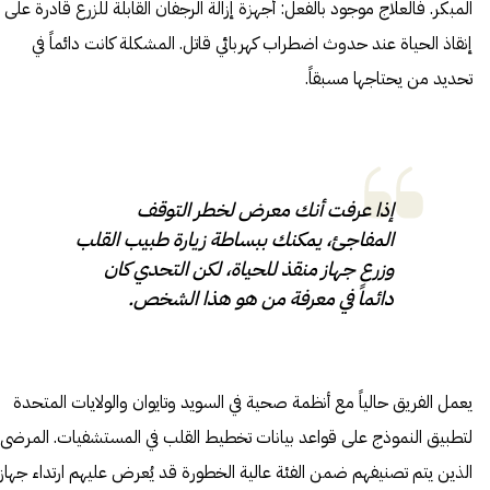
المبكر. فالعلاج موجود بالفعل: أجهزة إزالة الرجفان القابلة للزرع قادرة على
إنقاذ الحياة عند حدوث اضطراب كهربائي قاتل. المشكلة كانت دائماً في
تحديد من يحتاجها مسبقاً.
إذا عرفت أنك معرض لخطر التوقف
المفاجئ، يمكنك ببساطة زيارة طبيب القلب
وزرع جهاز منقذ للحياة، لكن التحدي كان
دائماً في معرفة من هو هذا الشخص.
يعمل الفريق حالياً مع أنظمة صحية في السويد وتايوان والولايات المتحدة
لتطبيق النموذج على قواعد بيانات تخطيط القلب في المستشفيات. المرضى
الذين يتم تصنيفهم ضمن الفئة عالية الخطورة قد يُعرض عليهم ارتداء جهاز