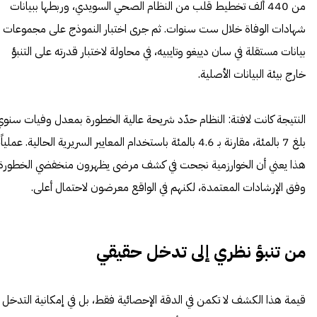
من 440 ألف تخطيط قلب من النظام الصحي السويدي، وربطها ببيانات
شهادات الوفاة خلال ست سنوات. ثم جرى اختبار النموذج على مجموعات
بيانات مستقلة في سان دييغو وتايبيه، في محاولة لاختبار قدرته على التنبؤ
خارج بيئة البيانات الأصلية.
النتيجة كانت لافتة: النظام حدّد شريحة عالية الخطورة بمعدل وفيات سنوي
بلغ 7 بالمئة، مقارنة بـ 4.6 بالمئة باستخدام المعايير السريرية الحالية. عملياً،
هذا يعني أن الخوارزمية نجحت في كشف مرضى يظهرون منخفضي الخطورة
وفق الإرشادات المعتمدة، لكنهم في الواقع معرضون لاحتمال أعلى.
من تنبؤ نظري إلى تدخل حقيقي
قيمة هذا الكشف لا تكمن في الدقة الإحصائية فقط، بل في إمكانية التدخل