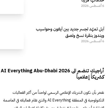
6 أغسطس 2026
آبل تمهّد لجسر جديد بين آيفون وحواسيب
ويندوز بنقرة نسخ ولصق
6 أغسطس 2026
أراجيك تنضم الى AI Everything Abu-Dhabi 2026
كشريكاً إعلامياً
نفخر بأن نكون الشريك الإعلامي الرسمي لواحداً من أكبر الفعاليات
التكنولوجية في المنطقة AI Everything والذي تقام فعالياته في العاصمة
الإماراتية أبو ظبي .. تابعونا في تغطية حصرية وكاملة لفعاليات المؤتمر