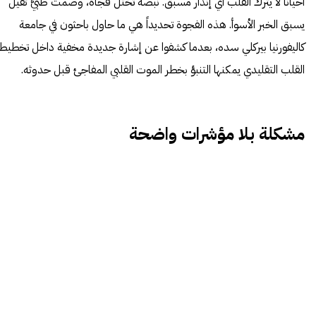
أحياناً لا يترك القلب أي إنذار مسبق. نبضة تختل فجأة، وصمتٌ طبيٌّ ثقيل
يسبق الخبر الأسوأ. هذه الفجوة تحديداً هي ما حاول باحثون في جامعة
كاليفورنيا بيركلي سده، بعدما كشفوا عن إشارة جديدة مخفية داخل تخطيط
القلب التقليدي يمكنها التنبؤ بخطر الموت القلبي المفاجئ قبل حدوثه.
مشكلة بلا مؤشرات واضحة