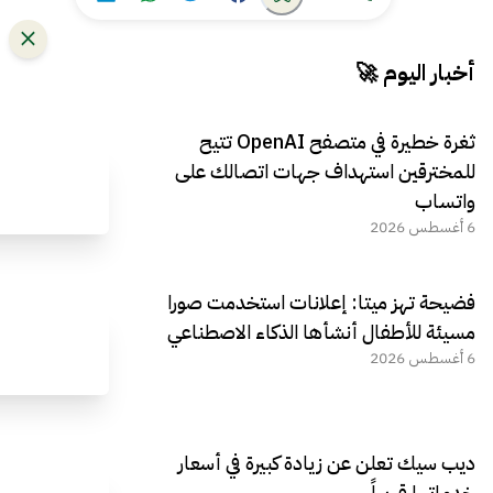
أخبار اليوم 🚀
ثغرة خطيرة في متصفح OpenAI تتيح
للمخترقين استهداف جهات اتصالك على
واتساب
6 أغسطس 2026
فضيحة تهز ميتا: إعلانات استخدمت صورا
مسيئة للأطفال أنشأها الذكاء الاصطناعي
6 أغسطس 2026
ديب سيك تعلن عن زيادة كبيرة في أسعار
خدماتها قريباً