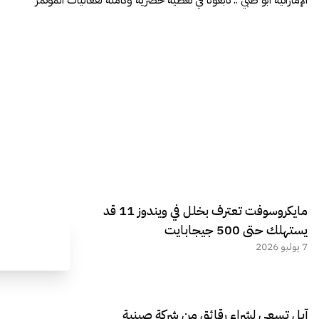
مايكروسوفت تعترف بخلل في ويندوز 11 قد
يستهلك حتى 500 جيجابايت
7 يوليو 2026
آبل تسعى لشراء رقائق من شركة صينية