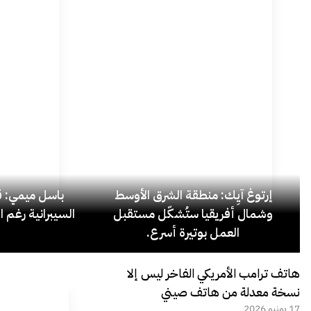
إرتوغ آيِك: منطقة الشرق الأوسط
باسل ميمي: قل
وشمال أفريقيا ستُشكّل مستقبل
السيبرانية رغم ا
العمل بوتيرة أسرع.
هاتف ترامب الأمريكي الفاخر ليس إلا
نسخة معدلة من هاتف صيني
17 يونيو 2026