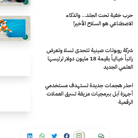
حرب خفية تحت الجلد… والذكاء
الاصطناعي هو السلاح الأخير!
شركة روبوتات صينية تتحدى تسلا وتعرض
راتباً خيالياً بقيمة 18 مليون دولار لرئيسها
العلمي الجديد
احذر هجمات جديدة تستهدف مستخدمي
أجهزة آبل ببرمجيات مزيفة تسرق العملات
الرقمية