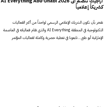
أراجيك تنضم الى AI Everything Abu-Dhabi 2026
كشريكاً إعلامياً
نفخر بأن نكون الشريك الإعلامي الرسمي لواحداً من أكبر الفعاليات
التكنولوجية في المنطقة AI Everything والذي تقام فعالياته في العاصمة
الإماراتية أبو ظبي .. تابعونا في تغطية حصرية وكاملة لفعاليات المؤتمر