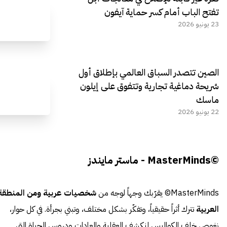
تفتح الباب أمام كسر حماية آيفون
23 يونيو 2026
الصين تتصدر السباق العالمي بإطلاق أول
شريحة دماغية تجارية وتتفوق على إيلون
ماسك
22 يونيو 2026
©MasterMinds - ماستر مايندز
MasterMinds© يقرّبك وجهاً لوجه من
شخصيات عربية ومن المنطقة
العربية
تترك أثراً حقيقياً، وتفكّر بشكل مختلف، وتبني بجرأة. في كل حوار،
نغوص خلف الكواليس لنكشف العقلية والعادات ودروس الحياة التي