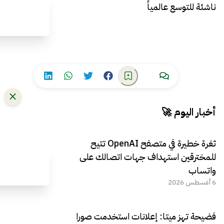
ناشئة للتوسع عالمياً
أخبار اليوم 🚀
ثغرة خطيرة في متصفح OpenAI تتيح
للمخترقين استهداف جهات اتصالك على
واتساب
6 أغسطس 2026
فضيحة تهز ميتا: إعلانات استخدمت صورا