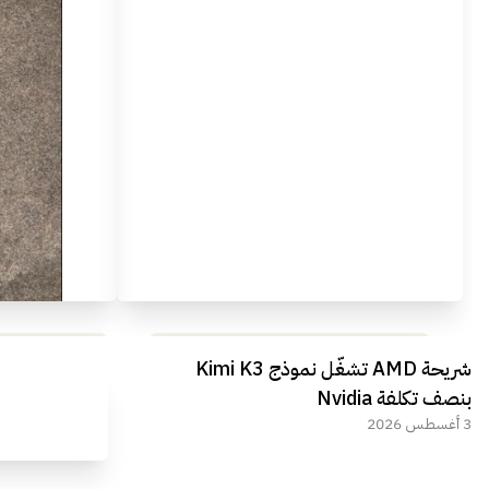
مراجعة شاملة لعملاق الألعاب
استعراض لأ
شريحة AMD تشغّل نموذج Kimi K3
الجديد REDMAGIC 11 AIR
بنصف تكلفة Nvidia
3 أغسطس 2026