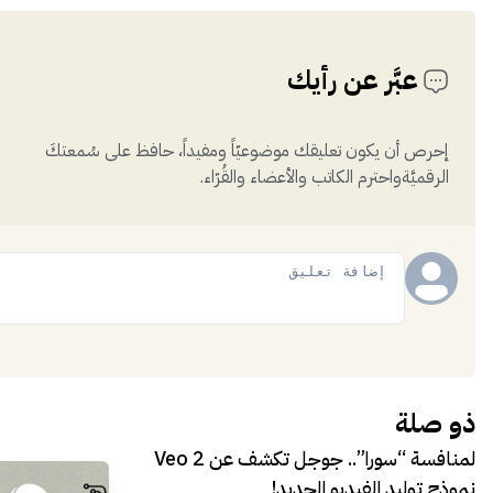
عبَّر عن رأيك
إحرص أن يكون تعليقك موضوعيّاً ومفيداً، حافظ على سُمعتكَ
الرقميَّةواحترم الكاتب والأعضاء والقُرّاء.
إضافة
ذو صلة
لمنافسة “سورا”.. جوجل تكشف عن Veo 2
نموذج توليد الفيديو الجديد!