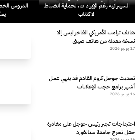
السيبرانية رغم الإيرادات، لحماية انضباط
الدروس الخص
الاكتتاب
يمك
هاتف ترامب الأمريكي الفاخر ليس إلا
نسخة معدلة من هاتف صيني
17 يونيو 2026
تحديث جوجل كروم القادم قد ينهي عمل
أشهر برامج حجب الإعلانات
16 يونيو 2026
احتجاجات تجبر رئيس جوجل على مغادرة
حفل تخرج جامعة ستانفورد
16 يونيو 2026