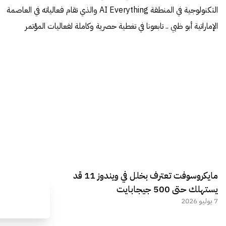
التكنولوجية في المنطقة AI Everything والذي تقام فعالياته في العاصمة
الإماراتية أبو ظبي .. تابعونا في تغطية حصرية وكاملة لفعاليات المؤتمر
مايكروسوفت تعترف بخلل في ويندوز 11 قد
يستهلك حتى 500 جيجابايت
7 يوليو 2026