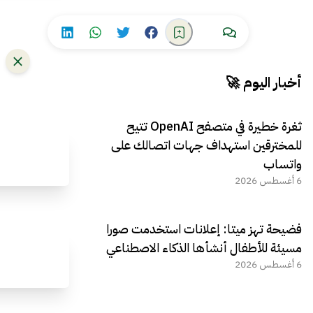
أخبار اليوم 🚀
ثغرة خطيرة في متصفح OpenAI تتيح
للمخترقين استهداف جهات اتصالك على
واتساب
6 أغسطس 2026
فضيحة تهز ميتا: إعلانات استخدمت صورا
مسيئة للأطفال أنشأها الذكاء الاصطناعي
6 أغسطس 2026