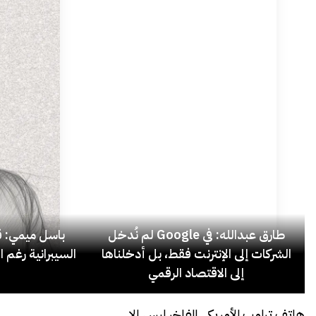
طارق عبدالله: في Google لم نُدخل
باسل ميمي: قل
الشركات إلى الإنترنت فقط، بل أدخلناها
السيبرانية رغم ا
إلى الاقتصاد الرقمي
هاتف ترامب الأمريكي الفاخر ليس إلا