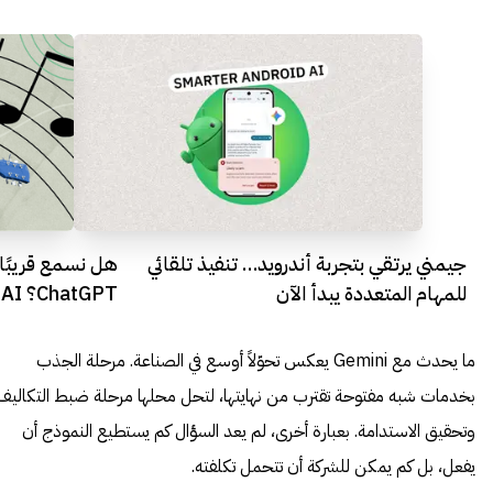
جيمني يرتقي بتجربة أندرويد… تنفيذ تلقائي
هل نسمع قريبًا 
للمهام المتعددة يبدأ الآن
موسيقية توليدية
ما يحدث مع Gemini يعكس تحوّلاً أوسع في الصناعة. مرحلة الجذب
بخدمات شبه مفتوحة تقترب من نهايتها، لتحل محلها مرحلة ضبط التكاليف
وتحقيق الاستدامة. بعبارة أخرى، لم يعد السؤال كم يستطيع النموذج أن
يفعل، بل كم يمكن للشركة أن تتحمل تكلفته.