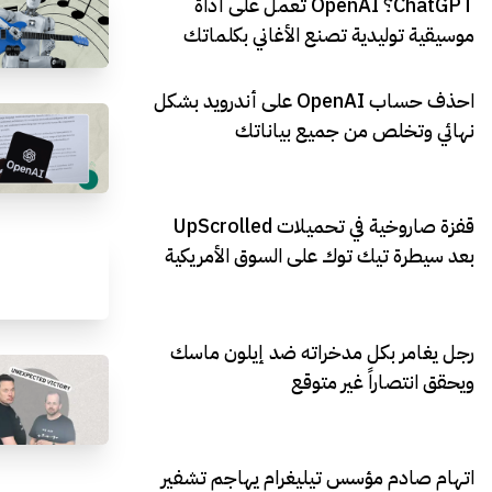
ChatGPT؟ OpenAI تعمل على أداة
موسيقية توليدية تصنع الأغاني بكلماتك
احذف حساب OpenAI على أندرويد بشكل
نهائي وتخلص من جميع بياناتك
قفزة صاروخية في تحميلات UpScrolled
بعد سيطرة تيك توك على السوق الأمريكية
رجل يغامر بكل مدخراته ضد إيلون ماسك
ويحقق انتصاراً غير متوقع
اتهام صادم مؤسس تيليغرام يهاجم تشفير