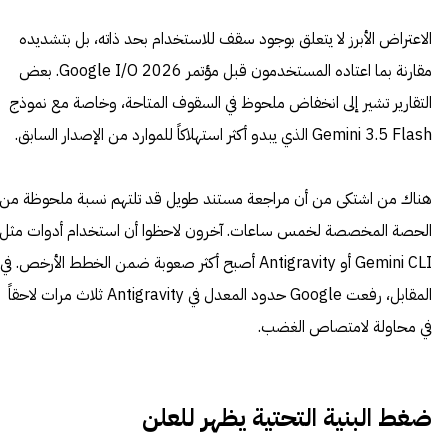
الاعتراض الأبرز لا يتعلق بوجود سقف للاستخدام بحد ذاته، بل بتشديده
مقارنة بما اعتاده المستخدمون قبل مؤتمر Google I/O 2026. بعض
التقارير تشير إلى انخفاض ملحوظ في السقوف المتاحة، وخاصة مع نموذج
Gemini 3.5 Flash الذي يبدو أكثر استهلاكاً للموارد من الإصدار السابق.
هناك من اشتكى من أن مراجعة مستند طويل قد تلتهم نسبة ملحوظة من
الحصة المخصصة لخمس ساعات. آخرون لاحظوا أن استخدام أدوات مثل
Gemini CLI أو Antigravity أصبح أكثر صعوبة ضمن الخطط الأرخص. في
المقابل، رفعت Google حدود المعدل في Antigravity ثلاث مرات لاحقاً
في محاولة لامتصاص الغضب.
ضغط البنية التحتية يظهر للعلن