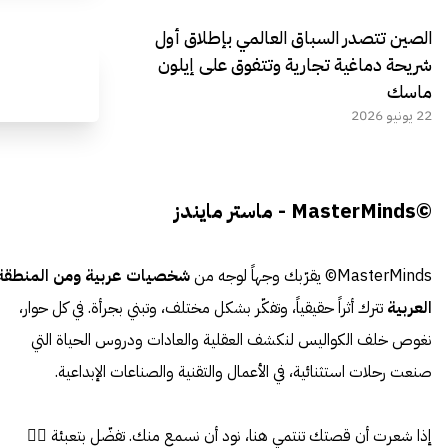
الصين تتصدر السباق العالمي بإطلاق أول
شريحة دماغية تجارية وتتفوق على إيلون
ماسك
22 يونيو 2026
©MasterMinds - ماستر مايندز
MasterMinds© يقرّبك وجهاً لوجه من
شخصيات عربية ومن المنطقة
العربية
تترك أثراً حقيقياً، وتفكّر بشكل مختلف، وتبني بجرأة. في كل حوار،
نغوص خلف الكواليس لنكشف العقلية والعادات ودروس الحياة التي
صنعت رحلات استثنائية، في الأعمال والتقنية والصناعات الإبداعية.
إذا شعرت أن قصتك تنتمي هنا، نود أن نسمع منك. تفضّل بتعبئة 👈🏼