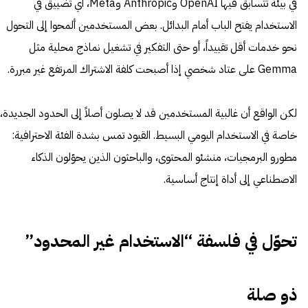
في بيئة تتسابق فيها OpenAI وAnthropic وMeta، أي تضييق في
الاستخدام يفتح الباب أمام البدائل. بعض المستخدمين ألمحوا إلى التحول
نحو خدمات أقل تقييداً، أو حتى التفكير في تشغيل نماذج محلية مثل
Gemma على عتاد شخصي إذا أصبحت كلفة الاشتراك المرتفع غير مبررة.
لكن الواقع أن غالبية المستخدمين قد لا يصلون أصلاً إلى الحدود الجديدة،
خاصة في الاستخدام اليومي البسيط. القيود تمس بشدة الفئة الاحترافية:
مطورو البرمجيات، منشئو المحتوى، والباحثون الذين يحوّلون الذكاء
الاصطناعي إلى أداة إنتاج أساسية.
تحوّل في فلسفة “الاستخدام غير المحدود”
ذو صلة