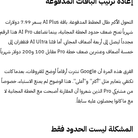
إعادة ترتيب الباقات المدفوعة
التحول الأكبر طال الخطط المدفوعة. باقة AI Plus بسعر 7.99 دولارات
شهرياً تمنح ضعف حدود الخطة المجانية، بينما تضاعف AI Pro هذا الرق
مجدداً ليصل إلى أربعة أضعاف المجاني. أما فئتا AI Ultra فتقفزان إلى
خمسة أضعاف وعشرين ضعف خطة Pro مقابل 100 و200 دولار شهرياً.
الفرق هذه المرة أن Google نشرت أرقاماً أوضح للفروقات، بعدما كانت
تكتفي بتعابير مثل “أكثر” و“أعلى”. هذا الوضوح لم يمنع الاستياء، خصوصاً
من مشتركي Pro الذين شعروا أن المقارنة أصبحت مع الخطة المجانية لا
مع ما كانوا يحصلون عليه سابقاً.
المشكلة ليست الحدود فقط