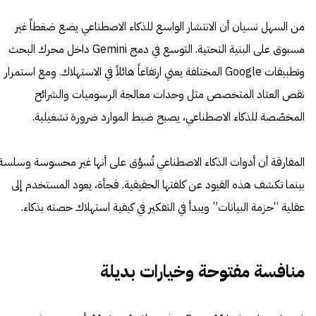
من السهل نسيان أن الانتشار الواسع للذكاء الاصطناعي يضع ضغطاً غير
مسبوق على البنية التحتية. التوسع في دمج Gemini داخل محرك البحث
وتطبيقات Google المختلفة يعني ارتفاعاً هائلاً في الاستهلاك. ومع استمرار
نقص العتاد المتخصص مثل وحدات معالجة الرسوميات والشرائح
المخصّصة للذكاء الاصطناعي، يصبح ضبط الموارد ضرورة تشغيلية.
المفارقة أن أدوات الذكاء الاصطناعي تُسوَّق على أنها غير محسوسة وسلسة
بينما تكشف هذه القيود عن كلفتها الحقيقية. فجأة، يعود المستخدم إلى
عقلية “حزمة البيانات” ويبدأ في التفكير في كيفية استهلاك حصته بذكاء.
منافسة مفتوحة وخيارات بديلة