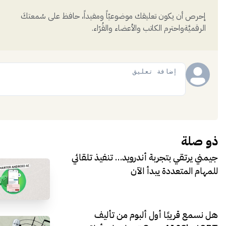
إحرص أن يكون تعليقك موضوعيّاً ومفيداً، حافظ على سُمعتكَ
الرقميَّةواحترم الكاتب والأعضاء والقُرّاء.
إضافة
ذو صلة
جيمني يرتقي بتجربة أندرويد… تنفيذ تلقائي
للمهام المتعددة يبدأ الآن
هل نسمع قريبًا أول ألبوم من تأليف