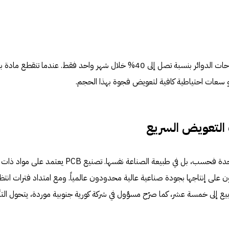
النتيجة كانت مباشرة: ارتفاع أسعار لوحات الدوائر بنسبة تصل إلى 40% خلال شهر واحد فقط. عندما تنقطع ماد
 أو سعات احتياطية كافية لتعويض فجوة بهذا الحجم.
 التعويض السريع
المشكلة ليست في توقف منشأة واحدة فحسب، بل في طبيعة الصناعة نفسها. تصنيع PCB يعتمد على مواد ذات
 على إنتاجها بجودة صناعية عالية محدودون عالمياً. ومع امتداد فترات انتظا
بيع إلى خمسة عشر، كما صرّح مسؤول في شركة كورية جنوبية موردة، يتحول التأ