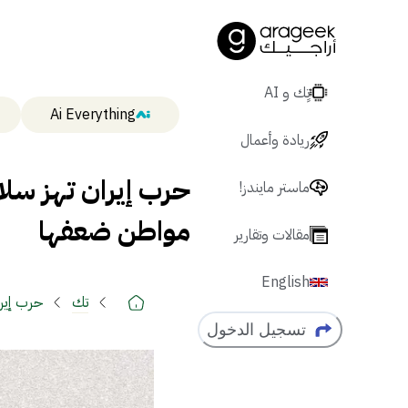
تٍك و AI
Ai Everything
ريادة وأعمال
حرب إيران تهز سل
ماستر مايندز!
مواطن ضعفها
مقالات وتقارير
English
تك
حرب إير
تسجيل الدخول