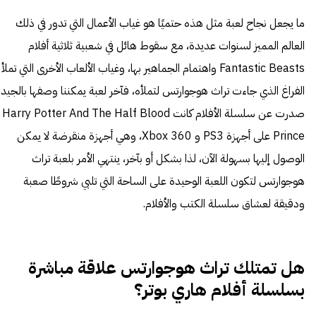
ما يجعل نجاح لعبة مثل هذه حتميًا هو غياب الأعمال التي تدور في ذلك
العالم المميز لسنوات عديدة، مع سقوط هائل في شعبية ثلاثية أفلام
Fantastic Beasts واهتمام الجماهير بها، وغياب الألعاب الأخرى التي تملأ
الفراغ الذي جاءت تراث هوجوارتس لتملأه، فآخر لعبة يمكننا وصفها بالجيد
صدرت عن سلسلة الأفلام كانت Harry Potter And The Half Blood
Prince على أجهزة PS3 و Xbox 360، وهي أجهزة منقرضة لا يمكن
الوصول إليها بسهولة الآن، لذا بشكل أو بآخر، ينتهي الأمر بلعبة تراث
هوجوارتس لتكون اللعبة الوحيدة على الساحة التي تلبي شروطًا صعبة
ودقيقة لعشاق سلسلة الكتب والأفلام.
هل تمتلك تراث هوجوارتس علاقة مباشرة
بسلسلة أفلام هاري بوتر؟