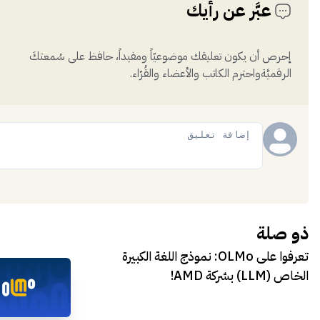
عبَّر عن رأيك
إحرص أن يكون تعليقك موضوعيّاً ومفيداً، حافظ على سُمعتكَ
الرقميَّةواحترم الكاتب والأعضاء والقُرّاء.
إضافة
ذو صلة
تعرفوا على OLMo: نموذج اللغة الكبيرة
الخاص (LLM) بشركة AMD!