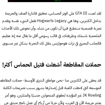
لقد لعبت GTA III على الوتر الحساس، تحقيق فانتازيا العنف والجريمة
بداخل الكثيرين، وها هي Hogwarts Legacy تفعل الشيء نفسه وتقدم
تجربة قصصية تستطيع فيها أن تكون من تشاء، وأن تخوض تلك الأحداث
الملحمية باسمك وطريقتك، في قالب رسومي أقل ما يقال عنه إنه عظيم،
فالجانب البصري في تراث هوجوارتس ينقل لك التجربة بشكل غير مسبوق.
حملات المقاطعة أشعلت فتيل الحماس أكثر!
قد يخفى على الكثيرين منا -نحن مواطني الشرق الأوسط- حملات المقاطعة
الموسعة التي لاحقت اللعبة قبل إصدارها بشهور بسبب تصريحات الكاتبة
JK Rowling غير المؤيدة لحقوق المتحولين جنسيًا والمثليين، وهو أمر
يعتبر جريمة الآن في الغرب، ولأن جزءًا من أرباح أي عمل ناجح منبثق عن