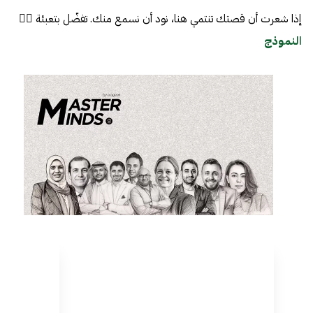
إذا شعرت أن قصتك تنتمي هنا، نود أن نسمع منك. تفضّل بتعبئة 👈🏼
النموذج