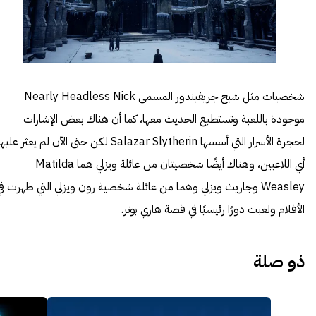
شخصيات مثل شبح جريفيندور المسمى Nearly Headless Nick
موجودة باللعبة وتستطيع الحديث معها، كما أن هناك بعض الإشارات
لحجرة الأسرار التي أسسها Salazar Slytherin لكن حتى الآن لم يعثر عليه
أي اللاعبين، وهناك أيضًا شخصيتان من عائلة ويزلي هما Matilda
Weasley وجاريث ويزلي وهما من عائلة شخصية رون ويزلي التي ظهرت ف
الأفلام ولعبت دورًا رئيسيًا في قصة هاري بوتر.
ذو صلة