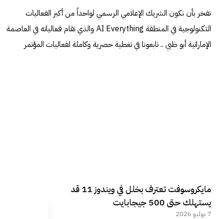
نفخر بأن نكون الشريك الإعلامي الرسمي لواحداً من أكبر الفعاليات
التكنولوجية في المنطقة AI Everything والذي تقام فعالياته في العاصمة
الإماراتية أبو ظبي .. تابعونا في تغطية حصرية وكاملة لفعاليات المؤتمر
مايكروسوفت تعترف بخلل في ويندوز 11 قد
يستهلك حتى 500 جيجابايت
7 يوليو 2026