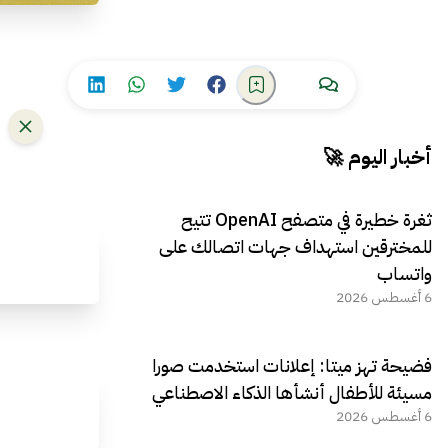
أخبار اليوم 🚀
ثغرة خطيرة في متصفح OpenAI تتيح
للمخترقين استهداف جهات اتصالك على
واتساب
6 أغسطس 2026
فضيحة تهز ميتا: إعلانات استخدمت صورا
مسيئة للأطفال أنشأها الذكاء الاصطناعي
6 أغسطس 2026