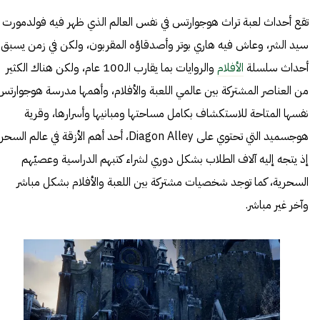
تقع أحداث لعبة تراث هوجوارتس في نفس العالم الذي ظهر فيه فولدمورت
سيد الشر، وعاش فيه هاري بوتر وأصدقاؤه المقربون، ولكن في زمن يسبق
أحداث سلسلة
الأفلام
والروايات بما يقارب الـ100 عام، ولكن هناك الكثير
من العناصر المشتركة بين عالمي اللعبة والأفلام، وأهمها مدرسة هوجوارتس
نفسها المتاحة للاستكشاف بكامل مساحتها ومبانيها وأسرارها، وقرية
هوجسميد التي تحتوي على Diagon Alley، أحد أهم الأزقة في عالم السحر
إذ يتجه إليه آلاف الطلاب بشكل دوري لشراء كتبهم الدراسية وعصيّهم
السحرية، كما توجد شخصيات مشتركة بين اللعبة والأفلام بشكل مباشر
وآخر غير مباشر.