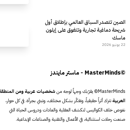
الصين تتصدر السباق العالمي بإطلاق أول
شريحة دماغية تجارية وتتفوق على إيلون
ماسك
22 يونيو 2026
©MasterMinds - ماستر مايندز
MasterMinds© يقرّبك وجهاً لوجه من
شخصيات عربية ومن المنطقة
العربية
تترك أثراً حقيقياً، وتفكّر بشكل مختلف، وتبني بجرأة. في كل حوار،
نغوص خلف الكواليس لنكشف العقلية والعادات ودروس الحياة التي
صنعت رحلات استثنائية، في الأعمال والتقنية والصناعات الإبداعية.