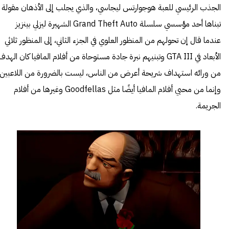
الجذب الرئيسي للعبة هوجوارتس ليجاسي، والذي يجلب إلى الأذهان مقولة
تبناها أحد مؤسسي سلسلة Grand Theft Auto الشهيرة ليزلي بينزيز
عندما قال إن تحولهم من المنظور العلوي في الجزء الثاني، إلى المنظور ثلاثي
الأبعاد في GTA III وتبنيهم نبرة جادة مستوحاة من أفلام المافيا كان الهدف
من ورائه استهداف شريحة أعرض من الناس، ليست بالضرورة من اللاعبين،
وإنما من محبي أفلام المافيا أيضًا مثل Goodfellas وغيرها من أفلام
الجريمة.