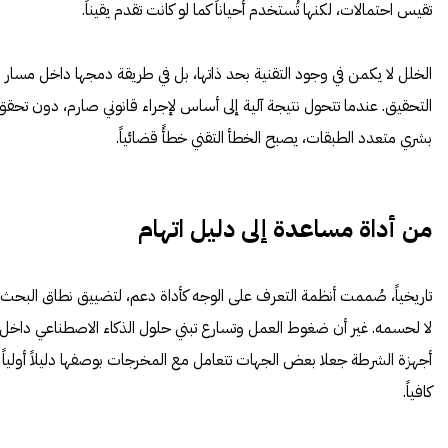
تقيس احتمالات، لكنها تُستخدم أحياناً كما لو كانت تقدم يقيناً.
الخلل لا يكمن في وجود التقنية بحد ذاتها، بل في طريقة دمجها داخل مسار
التحقيق. عندما تتحول نتيجة آلية إلى أساس لإجراء قانوني صارم، دون تحقق
بشري متعدد الطبقات، يصبح الخطأ التقني خطأً قضائياً.
من أداة مساعدة إلى دليل اتهام
تاريخياً، صُممت أنظمة التعرف على الوجه كأداة دعم، لتضييق نطاق البحث
لا لحسمه. غير أن ضغوط العمل وتسارع تبني حلول الذكاء الاصطناعي داخل
أجهزة الشرطة جعلا بعض الجهات تتعامل مع المخرجات بوصفها دليلاً أولياً
كافياً.