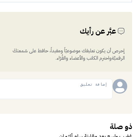
عبَّر عن رأيك
إحرص أن يكون تعليقك موضوعيّاً ومفيداً، حافظ على سُمعتكَ
الرقميَّةواحترم الكاتب والأعضاء والقُرّاء.
إضافة
ذو صلة
غضب واسع بعد مقارنة سام ألتمان