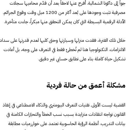
جواً إلى داكوتا الشمالية. أُفرج عنها لاحقاً بعد أن قدّم محاميها سجلات
مصرفية تثبت وجودها على بُعد أكثر من 1200 ميل وقت وقوع الجرائم.
الأدلة الرقمية البسيطة التي كان يمكن التحقق منها مبكراً، جاءت متأخرة.
خلال تلك الفترة، فقدت منزلها وسيارتها وحتى كلبها لعدم قدرتها على سداد
الالتزامات. التكنولوجيا هنا لم تُخطئ فقط في التعرف على وجه، بل أعادت
تشكيل حياة كاملة بناء على تطابق حسابي غير دقيق.
مشكلة أعمق من حالة فردية
القضية ليست الأولى. تقنيات التعرف البيومتري والذكاء الاصطناعي في إنفاذ
القانون تواجه انتقادات متزايدة بسبب نسب الخطأ والتحيّزات الكامنة في
بيانات التدريب. أنظمة الرؤية الحاسوبية تعتمد على خوارزميات مطابقة