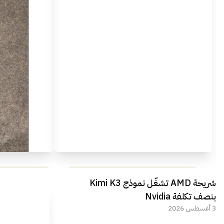
مراجعة شاملة لعملاق الألعاب
استعراض لأ
شريحة AMD تشغّل نموذج Kimi K3
الجديد REDMAGIC 11 AIR
بنصف تكلفة Nvidia
3 أغسطس 2026