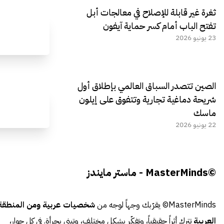
ثغرة غير قابلة للإصلاح في معالجات أبل
تفتح الباب أمام كسر حماية آيفون
23 يونيو 2026
الصين تتصدر السباق العالمي بإطلاق أول
شريحة دماغية تجارية وتتفوق على إيلون
ماسك
22 يونيو 2026
©MasterMinds - ماستر مايندز
MasterMinds© يقرّبك وجهاً لوجه من
شخصيات عربية ومن المنطقة
العربية
تترك أثراً حقيقياً، وتفكّر بشكل مختلف، وتبني بجرأة. في كل حوار،