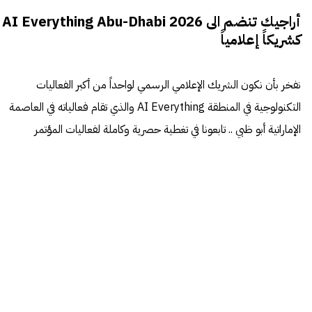
أراجيك تنضم الى AI Everything Abu-Dhabi 2026
كشريكاً إعلامياً
نفخر بأن نكون الشريك الإعلامي الرسمي لواحداً من أكبر الفعاليات
التكنولوجية في المنطقة AI Everything والذي تقام فعالياته في العاصمة
الإماراتية أبو ظبي .. تابعونا في تغطية حصرية وكاملة لفعاليات المؤتمر