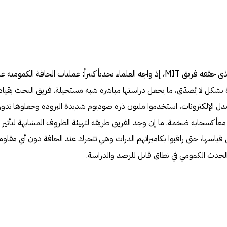
ومن هنا تأتي أهمية الإنجاز الجديد الذي حققه فريق MIT، إذ واجه العلماء تحدياً كبيراً: عمليات الحافة الكمومية 
 بشكل لا يُصدّق، ما يجعل دراستها مباشرة شبه مستحيلة. فريق البحث بقياد
 بدل الإلكترونات، استخدموا مليون ذرة صوديوم شديدة البرودة وجعلوها تدور 
اً كسحابة ضخمة. ما إن وجد الفريق طريقة لتهيئة الظروف المشابهة لتأثير
ياسها، حتى راقبوا بكاميراتهم الذرات وهي تتحرك عند الحافة دون أي مقاومة
الحدث الكمومي في نطاق قابل للرصد والدراسة.