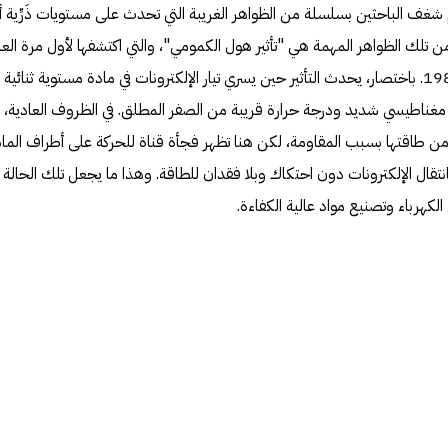
 شغف الباحثين بسلسلة من الظواهر الغريبة التي تحدث على مستويات ذَرِّية 
ن تلك الظواهر المهمة هي "تأثير هول الكمومي"، والتي اكتشفها لأول مرة العا
الألماني كلاوس فون كليتزينج عام 1980. باختصار، يحدث التأثير حين يسري تيار الإلكترونات في مادة مستوية ثنائية
ال مغناطيسي شديد ودرجة حرارة قريبة من الصفر المطلق. في الظروف العادية،
اً من طاقتها بسبب المقاومة، لكن هنا تظهر فجأة قناة للحركة على أطراف الم
تقال الإلكترونات دون احتكاك وبلا فقدان للطاقة. وهذا ما يجعل تلك الحالة
 الكهرباء وتصنيع مواد عالية الكفاءة.