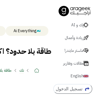
تٍك و AI
Ai Everything
ريادة وأعمال
طاقة بلا حدود؟ اكت
ماستر مايندز!
مقالات وتقارير
تك
طاقة بلا
English
تسجيل الدخول