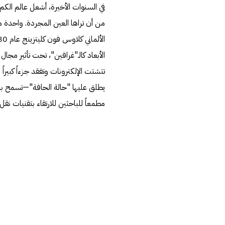
في السنوات الأخيرة، أشعل عالم الكم
من أن تراها العين المجردة. واحدة م
الأبعاد كالـ"غرافين"، تحت تأثير مج
تتشتت الإلكترونات وتفقد جزءاً كبير
يطلق عليها "حالة الحافة"—تسمح بان
مطمعاً للباحثين للارتقاء بتقنيات نقل