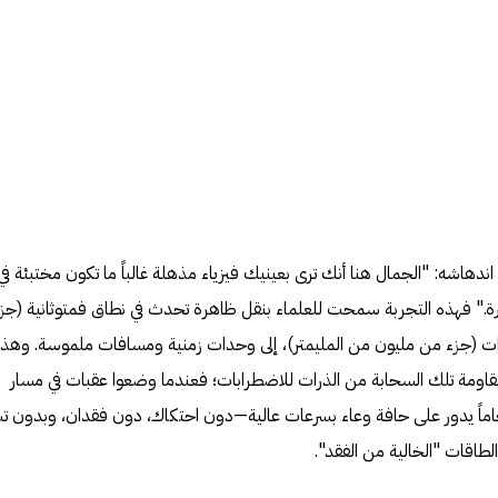
 اندهاشه: "الجمال هنا أنك ترى بعينيك فيزياء مذهلة غالباً ما تكون مختبئة في
اشرة." فهذه التجربة سمحت للعلماء بنقل ظاهرة تحدث في نطاق فمتوثانية (جز
ترات (جزء من مليون من المليمتر)، إلى وحدات زمنية ومسافات ملموسة. وهذا
مقاومة تلك السحابة من الذرات للاضطرابات؛ فعندما وضعوا عقبات في مسار
رخاماً يدور على حافة وعاء بسرعات عالية—دون احتكاك، دون فقدان، وبدون 
لطاقات "الخالية من الفقد".